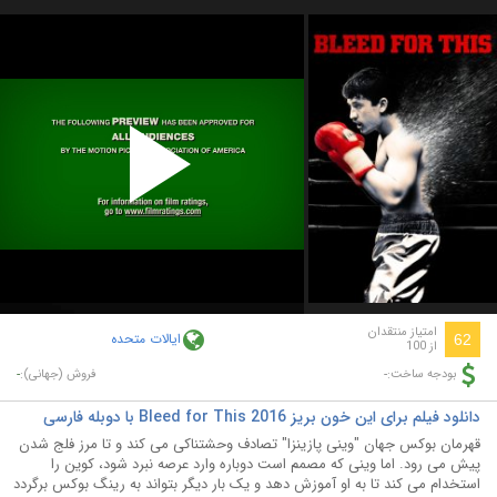
Play
Video
امتیاز منتقدان
ایالات متحده
62
از 100
-
-
بودجه ساخت:
فروش (جهانی):
دانلود فیلم برای این خون بریز Bleed for This 2016 با دوبله فارسی
قهرمان بوکس جهان "وینی پازینزا" تصادف وحشتناکی می کند و تا مرز فلج شدن
پیش می رود. اما وینی که مصمم است دوباره وارد عرصه نبرد شود، کوین را
استخدام می کند تا به او آموزش دهد و یک بار دیگر بتواند به رینگ بوکس برگردد