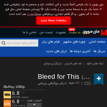
مای موویز با یک طراحی کاملاً جدید و کلی امکانات تازه و منحصر به فرد بازطراحی شده
🎉 حتماً یک سر به نسخهٔ جدید بزن و راحت بگرد 😊 چیدمان صفحهٔ اصلی مثل قبل
مانده تا گم نشوی ، و اگر ظاهر تازه‌تری می‌خواهی
نسخهٔ مدرن
هم آماده است.
مشاهدهٔ نسخهٔ جدید
new
ورود به سایت
عضویت
لیست من
تماس با ما
صفحه اصلی
چهره های مشهور
فیلم های برتر
سریال ها
آخرین دوبله ها
تریلر های جدید
لینک های دانلود
نقد های کاربران
بازیگران و عوامل
Bleed for This
(2016)
درام
,
بیوگرافی
,
ورزشی
117 دقیقه
17+
BluRay 1080p
6.8
/10
26798 users
امتیاز دهید
6.8
/10
236 users