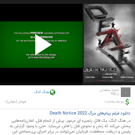
Play
Video
امتیاز منتقدان
هنگ کنگ
-
از 100
-
-
بودجه ساخت:
فروش (جهانی):
دانلود فیلم پیام‌های مرگ Death Notice 2022
در هنگ کنگ، یک قاتل زنجیره ای مرموز، پیش از انجام قتل، اعلان‌نامه‌‌هایی
پخش می‌کند که زمان و نحوه‌ی قتل را فاش می‌سازد. حتی با وجود گزارش به
پلیس و دریافت محافظت، قربانیان نمی‌توانند در برابر اجرای بی‌رحمانه‌ی این