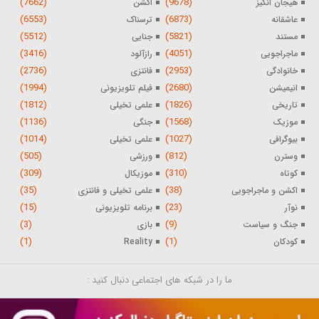
(7662)
(9678)
هیجان انگیز
اکشن
(6553)
(6873)
عاشقانه
ترسناک
(5512)
(5821)
مستند
جنایی
(3416)
(4051)
ماجراجویی
رازآلود
(2736)
(2953)
خانوادگی
فانتزی
(1994)
(2680)
انیمیشن
فیلم تلویزیونی
(1812)
(1826)
تاریخی
علمی تخیلی
(1136)
(1568)
موزیک
جنگی
(1014)
(1027)
بیوگرافی
علمی تخیلی
(505)
(812)
وسترن
ورزشی
(309)
(310)
کوتاه
موزیکال
(35)
(38)
اکشن و ماجراجویی
علمی تخیلی و فانتزی
(15)
(23)
نوآر
برنامه تلویزیونی
(3)
(9)
جنگ و سیاست
بازی
(1)
(1)
کودکان
Reality
ما را در شبکه های اجتماعی دنبال کنید :