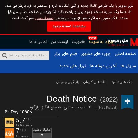
مای موویز با یک طراحی کاملاً جدید و کلی امکانات تازه و منحصر به فرد بازطراحی شده
🎉 حتماً یک سر به نسخهٔ جدید بزن و راحت بگرد 😊 چیدمان صفحهٔ اصلی مثل قبل
مانده تا گم نشوی ، و اگر ظاهر تازه‌تری می‌خواهی
نسخهٔ مدرن
هم آماده است.
مشاهدهٔ نسخهٔ جدید
new
ورود به سایت
عضویت
لیست من
تماس با ما
صفحه اصلی
چهره های مشهور
فیلم های برتر
سریال ها
آخرین دوبله ها
تریلر های جدید
لینک های دانلود
نقد های کاربران
بازیگران و عوامل
Death Notice
(2022)
جنایی
,
هیجان انگیز
,
رازآلود
100 دقیقه
Not Rated
BluRay 1080p
5.7
/10
196 users
امتیاز دهید
7
/10
15 users