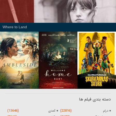
Where to Land
دسته بندی فیلم ها
(13646)
(22816)
درام
کمدی