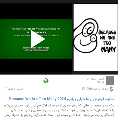
Play
Video
امتیاز منتقدان
-
از 100
-
$5,000
بودجه ساخت:
فروش (جهانی):
دانلود فیلم چون ما خیلی زیادیم Because We Are Too Many 2024
یک مادر مجرد در حالی که پسر جوان او در طیف اوتیسم قرار دارد، مجبور می‌شود
با گذشته تاریک خود روبه‌رو شود. داستان در دوران همه‌گیری کرونا و در شهر
گلاسگو روایت می‌شود. نکته قابل توجه این است که کارگردان فیلم به همراه پسر