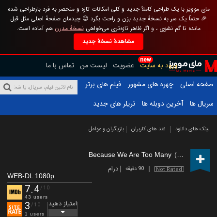
مای موویز با یک طراحی کاملاً جدید و کلی امکانات تازه و منحصر به فرد بازطراحی شده
🎉 حتماً یک سر به نسخهٔ جدید بزن و راحت بگرد 😊 چیدمان صفحهٔ اصلی مثل قبل
مانده تا گم نشوی ، و اگر ظاهر تازه‌تری می‌خواهی
نسخهٔ مدرن
هم آماده است.
مشاهدهٔ نسخهٔ جدید
new
ورود به سایت
عضویت
لیست من
تماس با ما
صفحه اصلی
چهره های مشهور
فیلم های برتر
سریال ها
آخرین دوبله ها
تریلر های جدید
لینک های دانلود
نقد های کاربران
بازیگران و عوامل
Because We Are Too Many
(2024)
درام
90 دقیقه
Not Rated
WEB-DL 1080p
7.4
/10
43 users
امتیاز دهید
3
/10
1 users