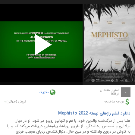
Play
Video
امتیاز منتقدان
مکزیک
-
از 100
-
-
بودجه ساخت:
فروش (جهانی):
دانلود فیلم رازهای نهفته Mephisto 2022
هلنا پس از درگذشت والدین خود، با غم و تنهایی روبرو می‌شود. او در میان
عزاداری و احساس رهاشدگی، از طریق رویاها، پیام‌هایی دریافت می‌کند که او را
به کاوش در درون واداشته و در عین حال، دنبال‌کننده‌ی ردپای عجیب فردی