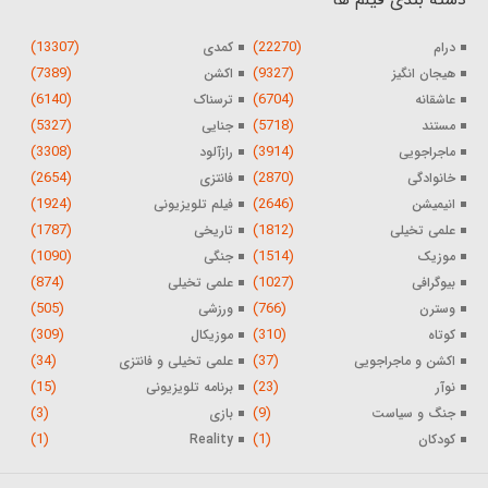
(13307)
(22270)
درام
کمدی
(7389)
(9327)
هیجان انگیز
اکشن
(6140)
(6704)
عاشقانه
ترسناک
(5327)
(5718)
مستند
جنایی
(3308)
(3914)
ماجراجویی
رازآلود
(2654)
(2870)
خانوادگی
فانتزی
(1924)
(2646)
انیمیشن
فیلم تلویزیونی
(1787)
(1812)
علمی تخیلی
تاریخی
(1090)
(1514)
موزیک
جنگی
(874)
(1027)
بیوگرافی
علمی تخیلی
(505)
(766)
وسترن
ورزشی
(309)
(310)
کوتاه
موزیکال
(34)
(37)
اکشن و ماجراجویی
علمی تخیلی و فانتزی
(15)
(23)
نوآر
برنامه تلویزیونی
(3)
(9)
جنگ و سیاست
بازی
(1)
(1)
کودکان
Reality