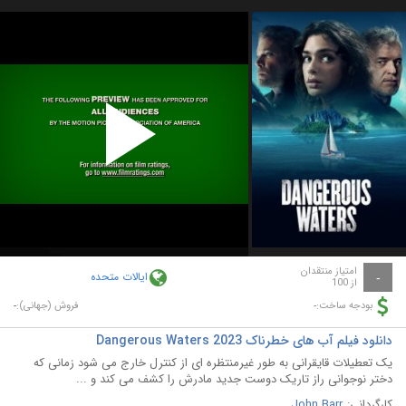
Play
Video
امتیاز منتقدان
ایالات متحده
-
از 100
-
-
بودجه ساخت:
فروش (جهانی):
دانلود فیلم آب های خطرناک Dangerous Waters 2023
یک تعطیلات قایقرانی به طور غیرمنتظره ای از کنترل خارج می شود زمانی که
دختر نوجوانی راز تاریک دوست جدید مادرش را کشف می کند و ...
کارگردانی:
John Barr