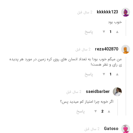
kkkkkk123
2 سال قبل
خوب بود
▲
▼
پاسخ
1
reza402870
2 سال قبل
من میگم خوب بود! به تعداد انسان های روی کره زمین در مورد هر پدیده
ی رای و نظر هست!
▲
▼
پاسخ
1
saeidbarber
2 سال قبل
اگر خوبه چرا امتیاز کم میدید پس؟
▲
▼
پاسخ
2
Gatoso
2 سال قبل