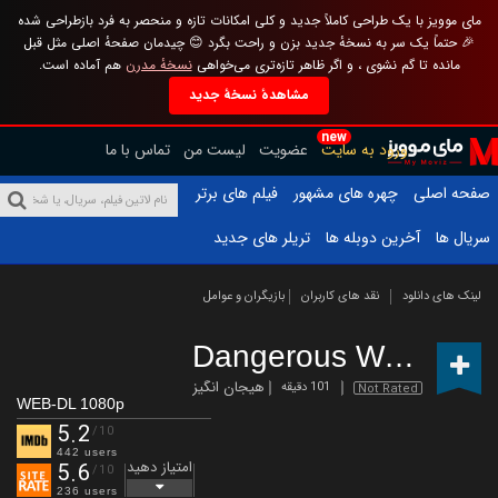
مای موویز با یک طراحی کاملاً جدید و کلی امکانات تازه و منحصر به فرد بازطراحی شده
🎉 حتماً یک سر به نسخهٔ جدید بزن و راحت بگرد 😊 چیدمان صفحهٔ اصلی مثل قبل
مانده تا گم نشوی ، و اگر ظاهر تازه‌تری می‌خواهی
نسخهٔ مدرن
هم آماده است.
مشاهدهٔ نسخهٔ جدید
new
ورود به سایت
عضویت
لیست من
تماس با ما
صفحه اصلی
چهره های مشهور
فیلم های برتر
سریال ها
آخرین دوبله ها
تریلر های جدید
لینک های دانلود
نقد های کاربران
بازیگران و عوامل
Dangerous Waters
(20
هیجان انگیز
101 دقیقه
Not Rated
WEB-DL 1080p
5.2
/10
442 users
امتیاز دهید
5.6
/10
236 users