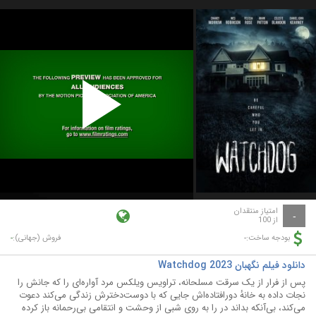
Play
Video
امتیاز منتقدان
-
از 100
-
-
بودجه ساخت:
فروش (جهانی):
دانلود فیلم نگهبان Watchdog 2023
پس از فرار از یک سرقت مسلحانه، تراویس ویلکس مرد آواره‌ای را که جانش را
نجات داده به خانهٔ دورافتاده‌اش جایی که با دوست‌دخترش زندگی می‌کند دعوت
می‌کند، بی‌آنکه بداند در را به روی شبی از وحشت و انتقامی بی‌رحمانه باز کرده