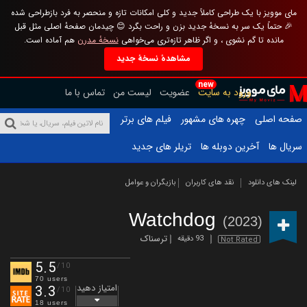
مای موویز با یک طراحی کاملاً جدید و کلی امکانات تازه و منحصر به فرد بازطراحی شده
🎉 حتماً یک سر به نسخهٔ جدید بزن و راحت بگرد 😊 چیدمان صفحهٔ اصلی مثل قبل
مانده تا گم نشوی ، و اگر ظاهر تازه‌تری می‌خواهی
نسخهٔ مدرن
هم آماده است.
مشاهدهٔ نسخهٔ جدید
new
ورود به سایت
عضویت
لیست من
تماس با ما
صفحه اصلی
چهره های مشهور
فیلم های برتر
سریال ها
آخرین دوبله ها
تریلر های جدید
لینک های دانلود
نقد های کاربران
بازیگران و عوامل
Watchdog
(2023)
ترسناک
93 دقیقه
Not Rated
5.5
/10
70 users
امتیاز دهید
3.3
/10
18 users