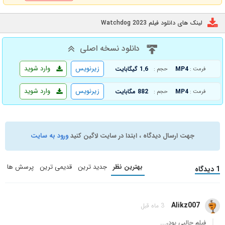
لینک های دانلود فیلم Watchdog 2023
دانلود نسخه اصلی
زیرنویس
وارد شوید
MP4
1.6 گیگابایت
فرمت :
حجم :
زیرنویس
وارد شوید
MP4
882 مگابایت
فرمت :
حجم :
جهت ارسال دیدگاه ، ابتدا در سایت لاگین کنید
ورود به سایت
بهترین نظر
جدید ترین
قدیمی ترین
پرسش ها
1 دیدگاه
Alikz007
3 ماه قبل
فیلم جالبی بود،...