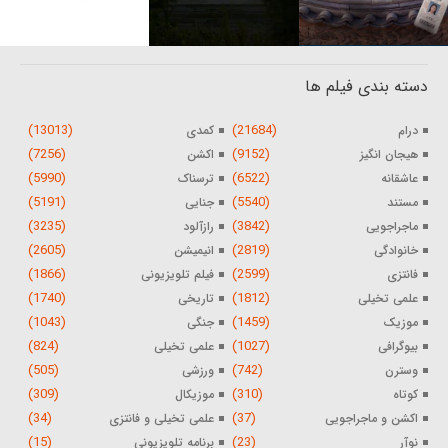
دسته بندی فیلم ها
(13013)
(21684)
درام
کمدی
(7256)
(9152)
هیجان انگیز
اکشن
(5990)
(6522)
عاشقانه
ترسناک
(5191)
(5540)
مستند
جنایی
(3235)
(3842)
ماجراجویی
رازآلود
(2605)
(2819)
خانوادگی
انیمیشن
(1866)
(2599)
فانتزی
فیلم تلویزیونی
(1740)
(1812)
علمی تخیلی
تاریخی
(1043)
(1459)
موزیک
جنگی
(824)
(1027)
بیوگرافی
علمی تخیلی
(505)
(742)
وسترن
ورزشی
(309)
(310)
کوتاه
موزیکال
(34)
(37)
اکشن و ماجراجویی
علمی تخیلی و فانتزی
(15)
(23)
نوآر
برنامه تلویزیونی