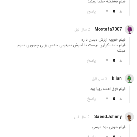
فیلم قشنگیه حتما ببینید
▲
▼
پاسخ
0
Mostafa7007
2 سال قبل
فیلم خوبیه ارزش دیدن داره
فیلم نامه تکراری نیست تا اخرش نمیتونی حدس بزنی چجوری تموم
میشه
▲
▼
پاسخ
0
kiian
2 سال قبل
فیلم فوق‌العاده زیبا بود
▲
▼
پاسخ
0
SaeedJohnny
2 سال قبل
فیلم خوبی بود مرسی