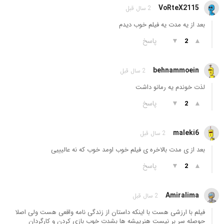
VoRteX2115
2 سال قبل
بعد از یه مدت یه فیلم خوب دیدم
▲
▼
پاسخ
2
behnammoein
2 سال قبل
لذت خوندم یه رمانو داشت
▲
▼
پاسخ
2
maleki6
2 سال قبل
بعد از ی مدت بالاخره ی فیلم خوب اومد خوب که نه عالیییی
▲
▼
پاسخ
2
Amiralima
2 سال قبل
فیلم با ارزشی هست با اینکه داستان از زندگی نامه واقعی هست ولی اصلا
حوصله سر بر نیست هنرپیشه ها بشدت خوب بازی کردن و کارگردان