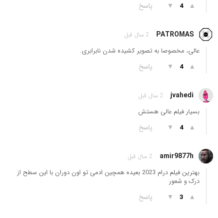
▲
▼
پاسخ
4
PATROMAS
2 سال قبل
عالی، مخصوصا به تصویر کشیده شدن نابرابری.
▲
▼
پاسخ
4
jvahedi
2 سال قبل
بسیار فیلم عالی هستش
▲
▼
پاسخ
4
amir9877h
2 سال قبل
بهترین فیلم درام 2023 بعیده همچین ادمی تو اون دوران با این سطح از
درک و شعور
▲
▼
پاسخ
3