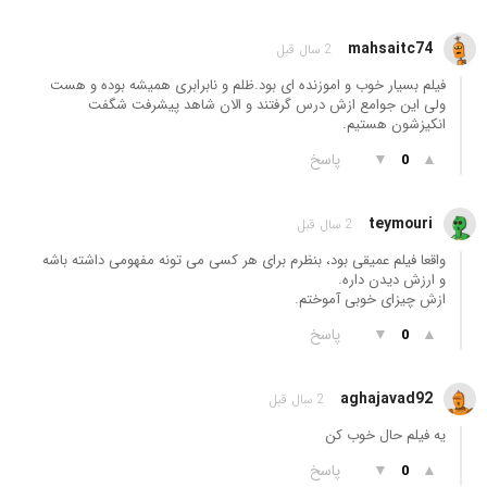
mahsaitc74
2 سال قبل
فیلم بسیار خوب و اموزنده ای بود.ظلم و نابرابری همیشه بوده و هست
ولی این جوامع ازش درس گرفتند و الان شاهد پیشرفت شگفت
انکیزشون هستیم.
▲
▼
پاسخ
0
teymouri
2 سال قبل
واقعا فیلم عمیقی بود، بنظرم برای هر کسی می تونه مفهومی داشته باشه
و ارزش دیدن داره.
ازش چیزای خوبی آموختم.
▲
▼
پاسخ
0
aghajavad92
2 سال قبل
یه فیلم حال خوب کن
▲
▼
پاسخ
0