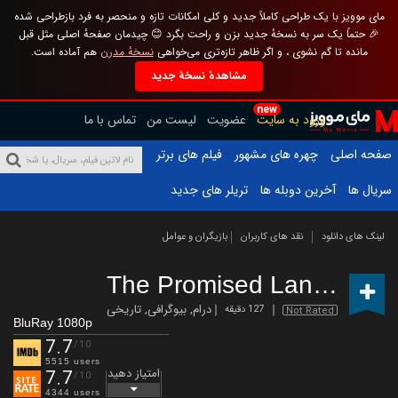
مای موویز با یک طراحی کاملاً جدید و کلی امکانات تازه و منحصر به فرد بازطراحی شده
🎉 حتماً یک سر به نسخهٔ جدید بزن و راحت بگرد 😊 چیدمان صفحهٔ اصلی مثل قبل
مانده تا گم نشوی ، و اگر ظاهر تازه‌تری می‌خواهی
نسخهٔ مدرن
هم آماده است.
مشاهدهٔ نسخهٔ جدید
new
ورود به سایت
عضویت
لیست من
تماس با ما
صفحه اصلی
چهره های مشهور
فیلم های برتر
سریال ها
آخرین دوبله ها
تریلر های جدید
لینک های دانلود
نقد های کاربران
بازیگران و عوامل
The Promised Land
(2023)
درام
,
بیوگرافی
,
تاریخی
127 دقیقه
Not Rated
BluRay 1080p
7.7
/10
5515 users
امتیاز دهید
7.7
/10
4344 users