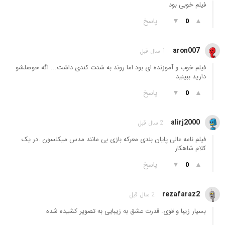
فیلم خوبی بود
▲
▼
پاسخ
0
aron007
1 سال قبل
فیلم خوب و آموزنده ای بود اما‌ روند به شدت کندی داشت... اگه حوصلشو‌
دارید ببینید
▲
▼
پاسخ
0
alirj2000
2 سال قبل
فیلم نامه عالی پایان بندی معرکه بازی بی مانند مدس میکلسون .در یک
کلام شاهکار
▲
▼
پاسخ
0
rezafaraz2
2 سال قبل
بسیار زیبا و قوی. قدرت عشق به زیبایی به تصویر کشیده شده