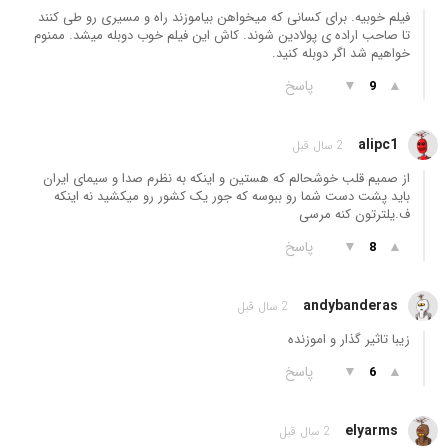
فیلم خوبیه. برای کسانی که میخواهن بیاموزند راه و مسیری رو طی کنند
تا صاحب اراده ی پولادین شوند. کاش این فیلم خوب دوبله میشد. ممنوم
خواهیم شد اگر دوبله کنید.
▲
▼
پاسخ
9
alipc1
2 سال قبل
از صمیم قلب خوشحالم که هستین و اینکه به نظرم صدا و سیمای ایران
باید پشت دست شما رو ببوسه که جور یک کشور رو میکشید نه اینکه
ف.یلترتون کنه مرسی
▲
▼
پاسخ
8
andybanderas
2 سال قبل
زیبا تاثیر گذار و اموزنده
▲
▼
پاسخ
6
elyarms
2 سال قبل