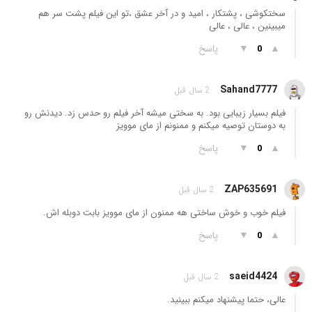
سختکوشی ، پشتکار ، امید و در آخر عشق ،تو این فیلم پشت سر هم
میبینین ، عالی ، عالی
▲
▼
پاسخ
0
Sahand7777
2 سال قبل
فیلم بسیار زیبایی بود. به سختی میشه آخر فیلم رو حدس زد. دیدنش رو
به دوستان توصیه میکنم و ممنونم از مای موویز
▲
▼
پاسخ
0
ZAP635691
2 سال قبل
فیلم خوب و خوش ساختی هه ممنون از مای موویز بابت دوبله اش.
▲
▼
پاسخ
0
saeid4424
2 سال قبل
عالی، حتما پیشنهاد میکنم ببینید.