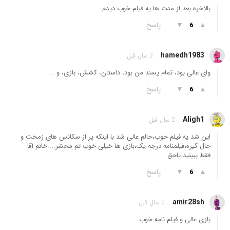
بالاخره بعد از مدت ها یه فیلم خوب دیدم
▲
▼
پاسخ
6
hamedh1983
2 سال قبل
وای عالی بود، تمام پسند من بود، داستان، کشش، بازی، و ...
▲
▼
پاسخ
6
Aligh1
2 سال قبل
این شد یه فیلم خوب،حالم عالی شد با اینکه پر از سکانس های زمخت و
حال گیره،فیلمنامه درجه یک،بازی ها خیلی خوب تم محشر....خانم آقا
فقط ببینید.یاحق
▲
▼
پاسخ
6
amir28sh
2 سال قبل
بازی عالی و فیلم نامه خوب