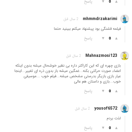
▲
▼
پاسخ
0
mhmmdrzakarimi
2 سال قبل
فیلمه قشنگی بود پیشنهاد میکنم ببینید حتما
▲
▼
پاسخ
0
Mahnazmosi123
2 سال قبل
بازی چهره ای که این کاراکتر داره بی نظیر خوشحال میشه بدون اینکه
اعضاء صورت حرکتی بکنه‌‌‌...غمگین میشه باز بدون ذره ای تغییر...اینجا
عیار بازی بازیگر بدرستی مشخص میشه...فیلم خوب ...موسیقی
خوب...بازی و داستان هم عالی
▲
▼
پاسخ
0
yousof6572
2 سال قبل
لذت بردم
▲
▼
پاسخ
0