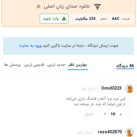
دانلود صدای زبان اصلی
وارد شوید
AAC
234 مگابایت
فرمت :
حجم :
جهت ارسال دیدگاه ، ابتدا در سایت لاگین کنید
ورود به سایت
بهترین نظر
جدید ترین
قدیمی ترین
پرسش ها
46 دیدگاه
Omid0223
2 سال قبل
این مرد چرا آنقدر قشنگ بازی می‌کنه.
از اون فیلما که چند بار میشه دید
▲
▼
پاسخ
10
reza402870
2 سال قبل