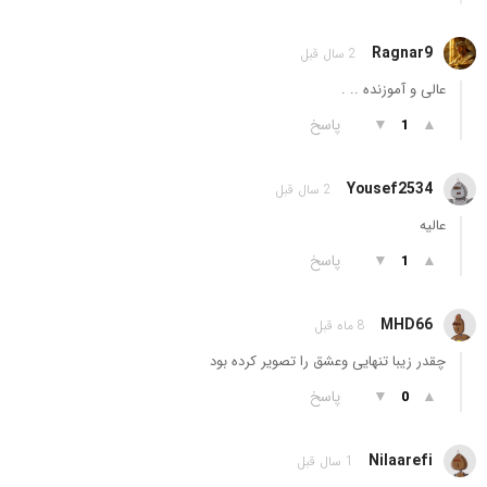
Ragnar9
2 سال قبل
عالی و آموزنده .. .
▲
▼
پاسخ
1
Yousef2534
2 سال قبل
عالیه
▲
▼
پاسخ
1
MHD66
8 ماه قبل
چقدر زیبا تنهایی وعشق را تصویر کرده بود
▲
▼
پاسخ
0
Nilaarefi
1 سال قبل