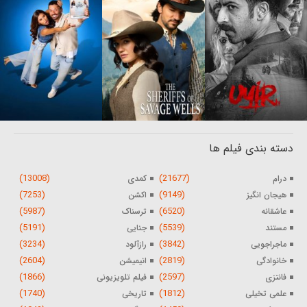
دسته بندی فیلم ها
(13008)
(21677)
درام
کمدی
(7253)
(9149)
هیجان انگیز
اکشن
(5987)
(6520)
عاشقانه
ترسناک
(5191)
(5539)
مستند
جنایی
(3234)
(3842)
ماجراجویی
رازآلود
(2604)
(2819)
خانوادگی
انیمیشن
(1866)
(2597)
فانتزی
فیلم تلویزیونی
(1740)
(1812)
علمی تخیلی
تاریخی