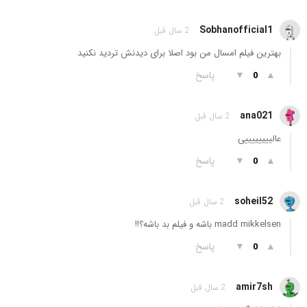
Sobhanofficial1
2 سال قبل
بهترین فیلم امسال من بود اصلا برای دیدنش تردید نکنید
▲
▼
پاسخ
0
ana021
2 سال قبل
عالییییییییی
▲
▼
پاسخ
0
soheil52
2 سال قبل
madd mikkelsen باشه و فیلم بد باشه؟!!
▲
▼
پاسخ
0
amir7sh
2 سال قبل