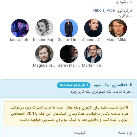
می شود و ...
کارگردانی:
Nikolaj Arcel
ستارگان:
Jacob Lohmann
Kristine Kujath Thorp
Gustav Lindh
Amanda Collin
Mads Mikkelsen
Magnus Krepper
Søren Malling
Morten Hee Andersen
📡 فعالسازی لینک سوم
1 نفر درخواست داده
، هر 2 ساعت یک فیلم برای یک کاربر ویژه
🔒 این قابلیت فقط برای
کاربران ویژه
فعال است. با خرید اشتراک ویژه می‌توانید
هر 2 ساعت یک‌بار درخواست همگام‌سازی لینک‌های این فیلم با CDN اختصاصی
ایران را ثبت کنید و دقایقی بعد به لینک سوم آن دسترسی خواهید داشت
نوع صدا:
کیفیت: