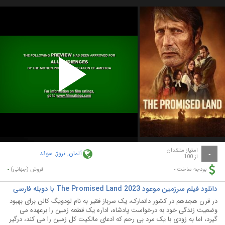
Play
Video
امتیاز منتقدان
آلمان
,
نروژ
,
سوئد
-
از 100
-
-
بودجه ساخت:
فروش (جهانی):
دانلود فیلم سرزمین موعود The Promised Land 2023 با دوبله فارسی
در قرن هجدهم در کشور دانمارک، یک سرباز فقیر به نام لودویگ کالن برای بهبود
وضعیت زندگی خود به درخواست پادشاه، اداره یک قطعه زمین را برعهده می
گیرد، اما به زودی با یک مرد بی رحم که ادعای مالکیت کل زمین را می کند، درگیر