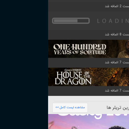
ن تریلر ها
مشاهده لیست کامل >>