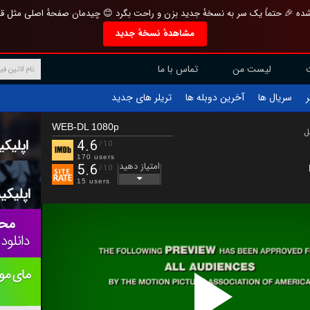
تازه و منحصر به فرد بازطراحی شده 🎉 حتماً یک سر به نسخهٔ جدید بزن و راحت بگرد 
مشاهدهٔ نسخهٔ جدید
تماس با ما
لیست من
تریلر های جدید
آخرین دوبله ها
سریال ها
ف
WEB-DL 1080p
ب
4.6
/10
170 users
امتیاز دهید
5.6
/10
15 users