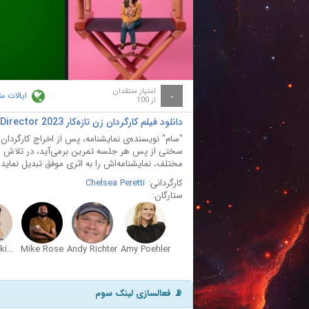
ay
deo
امتیاز منتقدان
ایالات م
-
از 100
دانلود فیلم کارگردان زن تازه‌کار First Time Female Director 2023
"سام" نویسنده‌ی نمایشنامه، پس از اخراج کارگردان قب
سختی از پس هر جلسه تمرین برمی‌آید، در تلاش است
مختلف، نمایشنامه‌اش را به اثری موفق تبدیل نماید و
کارگردانی:
Chelsea Peretti
ستارگان:
Benito Skinner
Mike Rose
Andy Richter
Amy Poehler
📡 فعالسازی لینک سوم