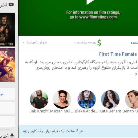
Pl
آخری
Vi
تحده
-
-
بودجه ساخت:
فروش (جهانی):
لی، ناگهان خود را در جایگاه کارگردانی تئاتری محلی می‌بیند. او که به
 تا بازیگران متنوع گروه را رهبری کند و با امتحان روش‌های
 ...
لی
Jak Knight
Megan Mullally
Blake Anderson
Kate Berlant
، هر 2 ساعت یک فیلم برای یک کاربر ویژه
آخرین