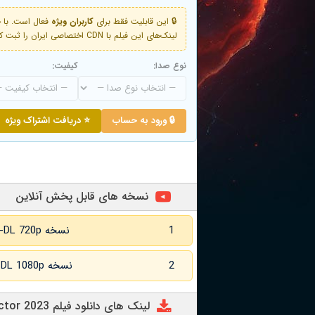
🔒 این قابلیت فقط برای
کاربران ویژه
لینک‌های این فیلم با CDN اختصاصی ایران را ثبت کنید و دقایقی بعد به لینک سوم آن دسترسی خواهید داشت
نوع صدا:
کیفیت:
🔒 ورود به حساب
⭐ دریافت اشتراک ویژه
نسخه های قابل پخش آنلاین
1
نسخه WEB-DL 720p زبان اصلی
2
نسخه WEB-DL 1080p زبان اصلی
لینک های دانلود فیلم First Time Female Director 2023