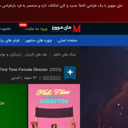
 چیدمان صفحهٔ اصلی مثل قبل مانده تا گم نشوی ، و اگر ظاهر تازه‌تری می‌خواهی
new
عضویت
ورود به سایت
یلم های برتر
چهره های مشهور
صفحه اصلی
ازیگران و عوامل
نقد های کاربران
لینک های دانلود
First Time Female Director
(2023)
کمدی
97 دقیقه
Not Rated