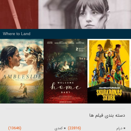
Where to Land
دسته بندی فیلم ها
(13646)
(22816)
درام
کمدی