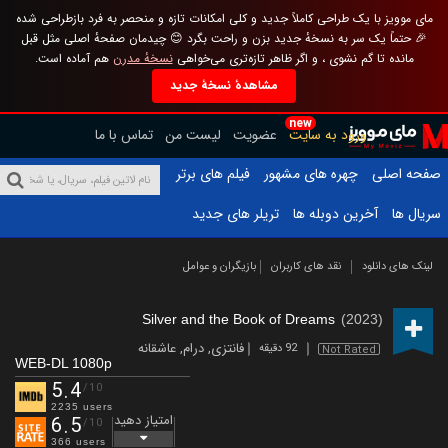
مای موویز با یک طراحی کاملاً جدید و کلی امکانات تازه و منحصر به فرد بازطراحی شده
🎉 حتماً یک سر به نسخهٔ جدید بزن و راحت بگرد 😊 چیدمان صفحهٔ اصلی مثل قبل
مانده تا گم نشوی ، و اگر ظاهر تازه‌تری می‌خواهی
نسخهٔ مدرن
هم آماده است.
مشاهدهٔ نسخهٔ جدید
new
ورود به سایت
عضویت
لیست من
تماس با ما
صفحه اصلی
چهره های مشهور
فیلم های برتر
سریال ها
آخرین دوبله ها
تریلر های جدید
لینک های دانلود
نقد های کاربران
بازیگران و عوامل
Silver and the Book of Dreams
(2023)
فانتزی
,
درام
,
عاشقانه
92 دقیقه
Not Rated
WEB-DL 1080p
5.4
/10
2235 users
امتیاز دهید
6.5
/10
366 users