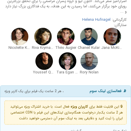
اسرارآمیز سفر می‌کند. اکنون لیو و گروه پسران مراسمی را برای تحقق بزرگترین
رویای خود برگزار می‌کنند، اما رسیدن به این هدف، به یک فداکاری بزرگ نیاز دارد
و ...
کارگردانی:
Helena Hufnagel
ستارگان:
Nicolette Krebitz
Riva Krymalowski
Théo Augier
Chaneil Kular
Jana McKinnon
Youssef Quinn
Tara Egan Langley
Rory Nolan
📡 فعالسازی لینک سوم
، هر 2 ساعت یک فیلم برای یک کاربر ویژه
🔒 این قابلیت فقط برای
کاربران ویژه
فعال است. با خرید اشتراک ویژه می‌توانید
هر 2 ساعت یک‌بار درخواست همگام‌سازی لینک‌های این فیلم با CDN اختصاصی
ایران را ثبت کنید و دقایقی بعد به لینک سوم آن دسترسی خواهید داشت
نوع صدا:
کیفیت: