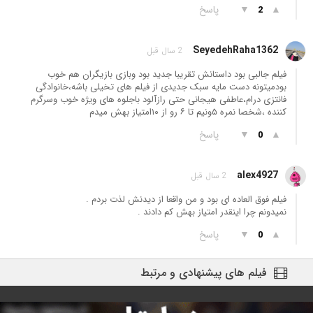
▲
▼
پاسخ
2
SeyedehRaha1362
2 سال قبل
فیلم جالبی بود داستانش تقریبا جدید بود وبازی بازیگران هم خوب
بودمیتونه دست مایه سبک جدیدی از فیلم های تخیلی باشه،خانوادگی
فانتزی درام،عاطفی هیجانی حتی رازآلود باجلوه های ویژه خوب وسرگرم
کننده ،شخصا نمره ۵ونیم تا ۶ رو از ۱۰امتیاز بهش میدم
▲
▼
پاسخ
0
alex4927
2 سال قبل
فیلم فوق العاده ای بود و من واقعا از دیدنش لذت بردم .
نمیدونم چرا اینقدر امتیاز بهش کم دادند .
▲
▼
پاسخ
0
فیلم های پیشنهادی و مرتبط