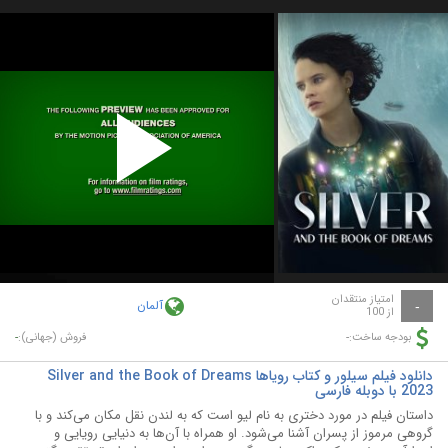
Play
Video
امتیاز منتقدان
آلمان
-
از 100
-
-
بودجه ساخت:
فروش (جهانی):
دانلود فیلم سیلور و کتاب رویاها Silver and the Book of Dreams
2023 با دوبله فارسی
داستان فیلم در مورد دختری به نام لیو است که به لندن نقل مکان می‌کند و با
گروهی مرموز از پسران آشنا می‌شود. او همراه با آن‌ها به دنیایی رویایی و