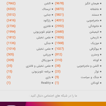
(7662)
(9678)
هیجان انگیز
اکشن
(6553)
(6873)
عاشقانه
ترسناک
(5512)
(5821)
مستند
جنایی
(3416)
(4051)
ماجراجویی
رازآلود
(2736)
(2953)
خانوادگی
فانتزی
(1994)
(2680)
انیمیشن
فیلم تلویزیونی
(1812)
(1826)
تاریخی
علمی تخیلی
(1136)
(1568)
موزیک
جنگی
(1014)
(1027)
بیوگرافی
علمی تخیلی
(505)
(812)
وسترن
ورزشی
(309)
(310)
کوتاه
موزیکال
(35)
(38)
اکشن و ماجراجویی
علمی تخیلی و فانتزی
(15)
(23)
نوآر
برنامه تلویزیونی
(3)
(9)
جنگ و سیاست
بازی
(1)
(1)
کودکان
Reality
ما را در شبکه های اجتماعی دنبال کنید :