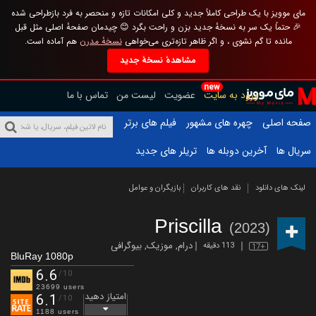
مای موویز با یک طراحی کاملاً جدید و کلی امکانات تازه و منحصر به فرد بازطراحی شده
🎉 حتماً یک سر به نسخهٔ جدید بزن و راحت بگرد 😊 چیدمان صفحهٔ اصلی مثل قبل
مانده تا گم نشوی ، و اگر ظاهر تازه‌تری می‌خواهی
نسخهٔ مدرن
هم آماده است.
مشاهدهٔ نسخهٔ جدید
new
ورود به سایت
عضویت
لیست من
تماس با ما
صفحه اصلی
چهره های مشهور
فیلم های برتر
سریال ها
آخرین دوبله ها
تریلر های جدید
لینک های دانلود
نقد های کاربران
بازیگران و عوامل
Priscilla
(2023)
درام
,
موزیک
,
بیوگرافی
113 دقیقه
17+
BluRay 1080p
6.6
/10
23699 users
امتیاز دهید
6.1
/10
1188 users