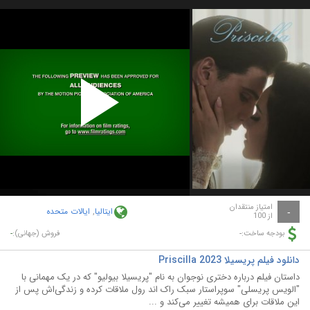
Play
Video
امتیاز منتقدان
ایتالیا
,
ایالات متحده
-
از 100
-
-
بودجه ساخت:
فروش (جهانی):
دانلود فیلم پریسیلا Priscilla 2023
داستان فیلم درباره دختری نوجوان به نام "پریسیلا بیولیو" که در یک مهمانی با
"الویس پریسلی" سوپراستار سبک راک اند رول ملاقات کرده و زندگی‌اش پس از
این ملاقات برای همیشه تغییر می‌کند و ...