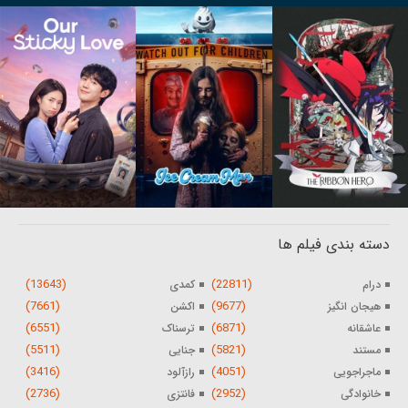
دسته بندی فیلم ها
(13643)
(22811)
درام
کمدی
(7661)
(9677)
هیجان انگیز
اکشن
(6551)
(6871)
عاشقانه
ترسناک
(5511)
(5821)
مستند
جنایی
(3416)
(4051)
ماجراجویی
رازآلود
(2736)
(2952)
خانوادگی
فانتزی