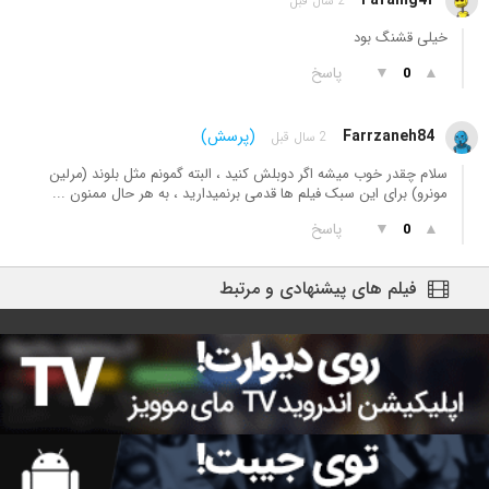
Fafamg4f
2 سال قبل
خیلی قشنگ بود
▲
▼
پاسخ
0
Farrzaneh84
(پرسش)
2 سال قبل
سلام چقدر خوب میشه اگر دوبلش کنید ، البته گمونم مثل بلوند (مرلین
مونرو) برای این سبک فیلم ها قدمی برنمیدارید ، به هر حال ممنون ...
▲
▼
پاسخ
0
فیلم های پیشنهادی و مرتبط