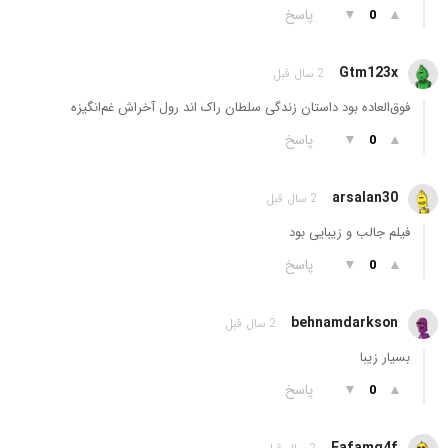
▲
▼
پاسخ
0
Gtm123x
2 سال قبل
فوق‌العاده بود داستان زندگی سلطان راک اند رول آخراش غم‌انگیزه
▲
▼
پاسخ
0
arsalan30
2 سال قبل
فیلم جالب و زیبایی بود
▲
▼
پاسخ
0
behnamdarkson
2 سال قبل
بسیار زیبا
▲
▼
پاسخ
0