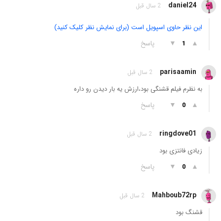
daniel24
2 سال قبل
این نظر حاوی اسپویل است (برای نمایش نظر کلیک کنید)
▲
▼
پاسخ
1
parisaamin
2 سال قبل
به نظرم فیلم قشنگی بود،ارزش یه بار دیدن رو داره
▲
▼
پاسخ
0
ringdove01
2 سال قبل
زیادی فانتزی بود
▲
▼
پاسخ
0
Mahboub72rp
2 سال قبل
قشنگ بود