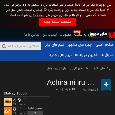
مای موویز با یک طراحی کاملاً جدید و کلی امکانات تازه و منحصر به فرد بازطراحی شده
🎉 حتماً یک سر به نسخهٔ جدید بزن و راحت بگرد 😊 چیدمان صفحهٔ اصلی مثل قبل
مانده تا گم نشوی ، و اگر ظاهر تازه‌تری می‌خواهی
نسخهٔ مدرن
هم آماده است.
مشاهدهٔ نسخهٔ جدید
new
ورود به سایت
عضویت
لیست من
تماس با ما
صفحه اصلی
چهره های مشهور
فیلم های برتر
سریال ها
آخرین دوبله ها
تریلر های جدید
لینک های دانلود
نقد های کاربران
بازیگران و عوامل
Achira ni iru oni
(2022)
درام
139 دقیقه
Not Rated
BluRay 1080p
4.9
/10
21 users
امتیاز دهید
8
/10
12 users