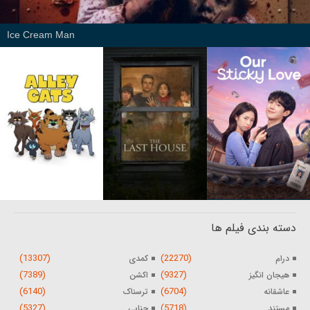
Ice Cream Man
دسته بندی فیلم ها
(13307)
(22270)
درام
کمدی
(7389)
(9327)
هیجان انگیز
اکشن
(6140)
(6704)
عاشقانه
ترسناک
(5327)
(5718)
مستند
جنایی