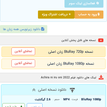
🔄 فعالسازی لینک سوم
🔒 ورود به حساب
⭐ دریافت اشتراک ویژه
دانلود زیرنویس همه زبان ها
نسخه های قابل پخش آنلاین
تماشای آنلاین
نسخه BluRay 720p زبان اصلی
تماشای آنلاین
نسخه BluRay 1080p زبان اصلی
لینک های دانلود فیلم Achira ni iru oni 2022
دانلود نسخه اصلی
BluRay 1080p
MP4
2.6 گیگابایت
فرمت :
حجم :
زیرنویس
وارد شوید