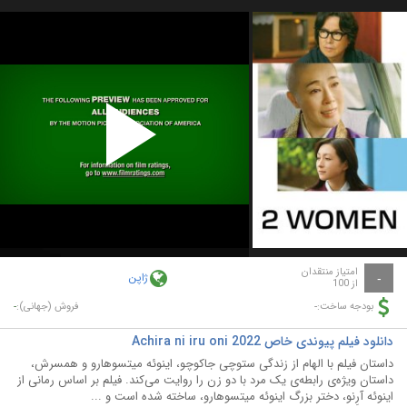
Play
Video
امتیاز منتقدان
ژاپن
-
از 100
-
-
بودجه ساخت:
فروش (جهانی):
دانلود فیلم پیوندی خاص Achira ni iru oni 2022
داستان فیلم با الهام از زندگی ستوچی جاکوچو، اینوئه میتسوهارو و همسرش،
داستان ویژه‌ی رابطه‌ی یک مرد با دو زن را روایت می‌کند. فیلم بر اساس رمانی از
اینوئه آرِنو، دختر بزرگ اینوئه میتسوهارو، ساخته شده است و ...