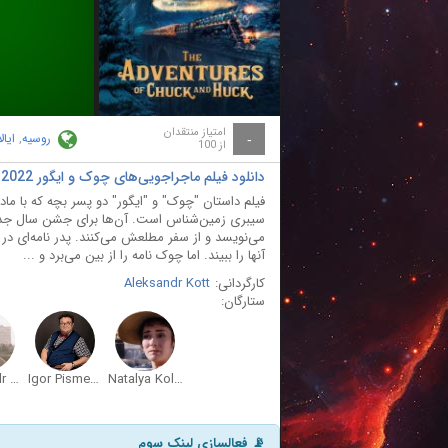
ay
deo
امتیاز منتقدان
روسیه
,
ایا
-
از 100
دانلود فیلم ماجراجویی‌های چوک و ایگور Chuk i Gek. Bolshoye priklyucheniye 2022 با دوبله فارسی
فیلم داستان "چوک" و "ایگور" دو پسر بچه که با مادرش
سیبری زمین‌شناس است. آن‌ها برای جشن سال جدید 
می‌نویسد و از سفر مطلعش می‌کنند. پدر نامه‌ای در 
آنها را ببیند. اما چوک نامه را از بین می‌برد و ...
کارگردانی:
Aleksandr Kott
ستارگان:
Aleksandr Samoylenko
Igor Pismennyy
Natalya Kolyakanova
📡 فعالسازی لینک سوم