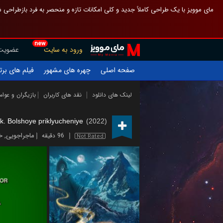
 چیدمان صفحهٔ اصلی مثل قبل مانده تا گم نشوی ، و اگر ظاهر تازه‌تری می‌خواهی
new
عضویت
ورود به سایت
یلم های برتر
چهره های مشهور
صفحه اصلی
ازیگران و عوامل
نقد های کاربران
لینک های دانلود
k. Bolshoye priklyucheniye
(2022)
ی
,
ماجراجویی
96 دقیقه
Not Rated