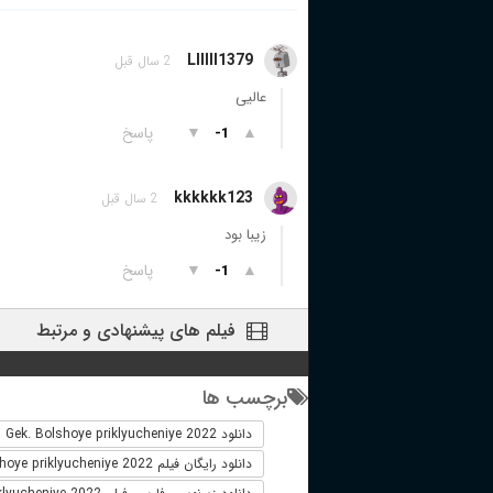
Llllll1379
2 سال قبل
عالیی
▲
▼
پاسخ
-1
kkkkkk123
2 سال قبل
زیبا بود
▲
▼
پاسخ
-1
فیلم های پیشنهادی و مرتبط
برچسب ها
دانلود Chuk i Gek. Bolshoye priklyucheniye 2022
دانلود رایگان فیلم Chuk i Gek. Bolshoye priklyucheniye 2022