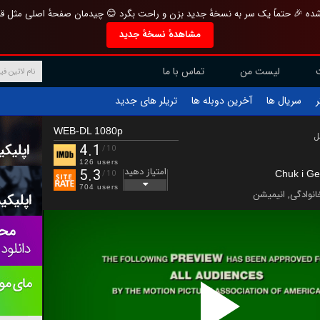
تازه و منحصر به فرد بازطراحی شده 🎉 حتماً یک سر به نسخهٔ جدید بزن و راحت بگرد 
مشاهدهٔ نسخهٔ جدید
تماس با ما
لیست من
تریلر های جدید
آخرین دوبله ها
سریال ها
ف
WEB-DL 1080p
ب
4.1
/10
126 users
امتیاز دهید
5.3
Chuk i Ge
/10
704 users
انیمیشن
,
خانوادگ