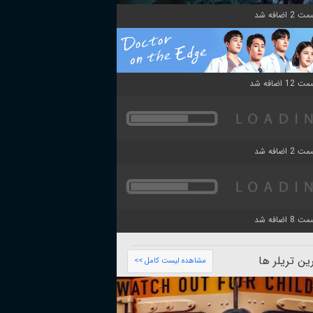
ن تریلر ها
مشاهده لیست کامل >>