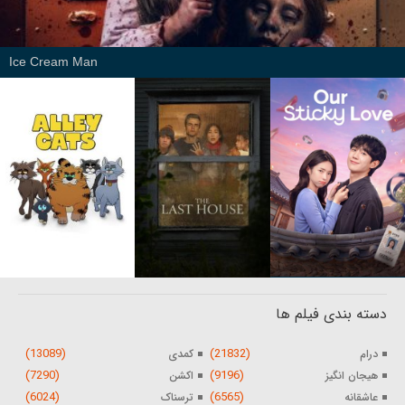
Ice Cream Man
دسته بندی فیلم ها
(13089)
(21832)
درام
کمدی
(7290)
(9196)
هیجان انگیز
اکشن
(6024)
(6565)
عاشقانه
ترسناک