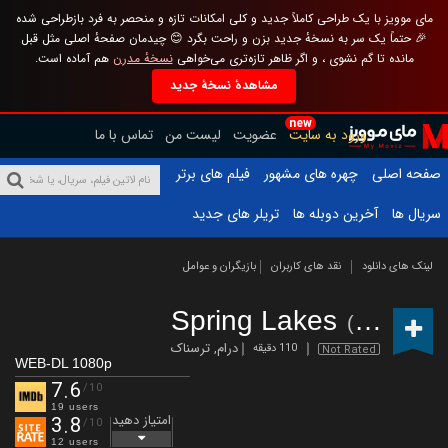
مای موویز با یک طراحی کاملاً جدید و کلی امکانات تازه و منحصر به فرد بازطراحی شده
🎉 حتماً یک سر به نسخهٔ جدید بزن و راحت بگرد 😊 چیدمان صفحهٔ اصلی مثل قبل
مانده تا گم نشوی ، و اگر ظاهر تازه‌تری می‌خواهی
نسخهٔ مدرن
هم آماده است.
مشاهدهٔ نسخهٔ جدید
new
ورود به سایت
عضویت
لیست من
تماس با ما
صفحه اصلی
چهره های مشهور
فیلم های برتر
سریال ها
آخرین دوبله ها
تریلر های جدید
لینک های دانلود
نقد های کاربران
بازیگران و عوامل
Spring Lakes
(2023)
درام
,
ترسناک
110 دقیقه
Not Rated
WEB-DL 1080p
7.6
/10
19 users
امتیاز دهید
3.8
/10
12 users