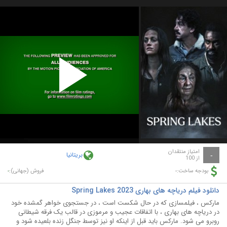
Play
Video
امتیاز منتقدان
بریتانیا
-
از 100
-
-
بودجه ساخت:
فروش (جهانی):
دانلود فیلم دریاچه های بهاری Spring Lakes 2023
مارکس ، فیلمسازی که در حال شکست است ، در جستجوی خواهر گمشده خود
در دریاچه های بهاری ، با اتفاقات عجیب و مرموزی در قالب یک فرقه شیطانی
روبرو می شود. مارکس باید قبل از اینکه او نیز توسط جنگل زنده بلعیده شود و