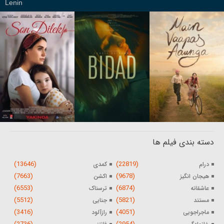
Lenin
دسته بندی فیلم ها
(13646)
(22819)
درام
کمدی
(7663)
(9678)
هیجان انگیز
اکشن
(6553)
(6874)
عاشقانه
ترسناک
(5512)
(5821)
مستند
جنایی
(3416)
(4051)
ماجراجویی
رازآلود