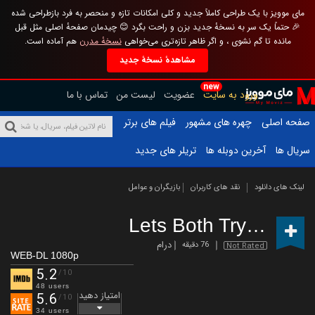
مای موویز با یک طراحی کاملاً جدید و کلی امکانات تازه و منحصر به فرد بازطراحی شده
🎉 حتماً یک سر به نسخهٔ جدید بزن و راحت بگرد 😊 چیدمان صفحهٔ اصلی مثل قبل
مانده تا گم نشوی ، و اگر ظاهر تازه‌تری می‌خواهی
نسخهٔ مدرن
هم آماده است.
مشاهدهٔ نسخهٔ جدید
new
ورود به سایت
عضویت
لیست من
تماس با ما
صفحه اصلی
چهره های مشهور
فیلم های برتر
سریال ها
آخرین دوبله ها
تریلر های جدید
لینک های دانلود
نقد های کاربران
بازیگران و عوامل
Lets Both Try
(2025)
درام
76 دقیقه
Not Rated
WEB-DL 1080p
5.2
/10
48 users
امتیاز دهید
5.6
/10
34 users