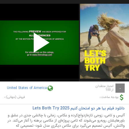
Play
Video
امتیاز منتقدان
United States of America
-
از 100
-
-
بودجه ساخت:
فروش (جهانی):
دانلود فیلم بیا هر دو امتحان کنیم Lets Both Try 2025
آلیس و تامی، زوجی تازه‌ازدواج‌کرده و عکاس، زمانی با چالشی جدی در عشق و
باورهایشان روبه‌رو می‌شوند که تامی پروژه‌ای از عکاسی برهنه را آغاز می‌کند. در
واکنش، آلیس تصمیم می‌گیرد برای عکاس دیگری مدل شود؛ تصمیمی که