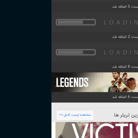
ن تریلر ها
مشاهده لیست کامل >>