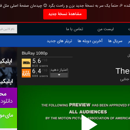
تازه و منحصر به فرد بازطراحی شده 🎉 حتماً یک سر به نسخهٔ جدید بزن و راحت بگرد 
مشاهدهٔ نسخهٔ جدید
تماس با ما
لیست من
تریلر های جدید
آخرین دوبله ها
سریال ها
ف
BluRay 1080p
ب
5.6
/10
910 users
The
امتیاز دهید
6.4
/10
689 users
جنایی