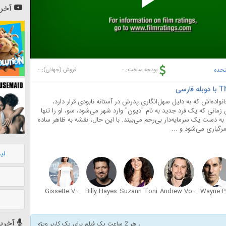
Pl
آخری
Vi
تحده
-
-
بودجه ساخت:
فروش (جهانی):
ده‌اش که به دلیل سهل‌انگاری پدرش در آستانه نابودی قرار دارد،
 زمانی که یک فرد جدید به نام "دیون" وارد شهر می‌شود، سو، او را تنها
 دست یک سرمایه‌دار بی‌رحم می‌بیند. با این حال، نقشه به ظاهر ساده
رگباری می‌شود و ...
لی
Gissette Valentin
Billy Hayes
Suzann Toni
Andrew Vogel
Wayne P
آخرین
، هر 2 ساعت یک فیلم برای یک کاربر ویژه