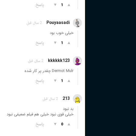
▲
▼
پاسخ
1
Pouyaasadi
2 سال قبل
خیلی خوب بود
▲
▼
پاسخ
1
kkkkkk123
2 سال قبل
Dermot Mulr چقدر پر کار شده
▲
▼
پاسخ
1
213
2 سال قبل
بد نبود
خیلی قوی نبود خیلی هم فیلم ضعیفی نبود
▲
▼
پاسخ
0