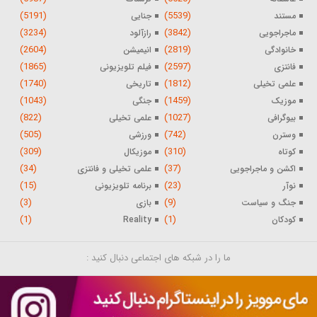
(5191)
(5539)
مستند
جنایی
(3234)
(3842)
ماجراجویی
رازآلود
(2604)
(2819)
خانوادگی
انیمیشن
(1865)
(2597)
فانتزی
فیلم تلویزیونی
(1740)
(1812)
علمی تخیلی
تاریخی
(1043)
(1459)
موزیک
جنگی
(822)
(1027)
بیوگرافی
علمی تخیلی
(505)
(742)
وسترن
ورزشی
(309)
(310)
کوتاه
موزیکال
(34)
(37)
اکشن و ماجراجویی
علمی تخیلی و فانتزی
(15)
(23)
نوآر
برنامه تلویزیونی
(3)
(9)
جنگ و سیاست
بازی
(1)
(1)
کودکان
Reality
ما را در شبکه های اجتماعی دنبال کنید :