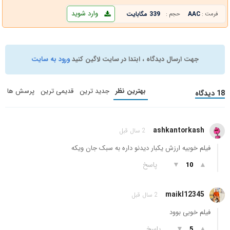
وارد شوید
AAC
339 مگابایت
فرمت :
حجم :
جهت ارسال دیدگاه ، ابتدا در سایت لاگین کنید
ورود به سایت
بهترین نظر
جدید ترین
قدیمی ترین
پرسش ها
18 دیدگاه
ashkantorkash
2 سال قبل
فیلم خوبیه ارزش یکبار دیدنو داره به سبک جان ویکه
▲
▼
پاسخ
10
maikl12345
2 سال قبل
فیلم خوبی بوود
▲
▼
پاسخ
5