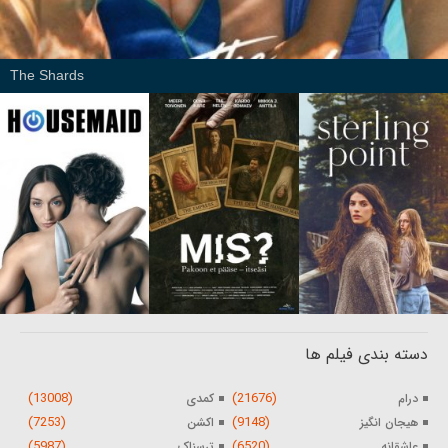
The Shards
دسته بندی فیلم ها
(13008)
(21676)
درام
کمدی
(7253)
(9148)
هیجان انگیز
اکشن
(5987)
(6520)
عاشقانه
ترسناک