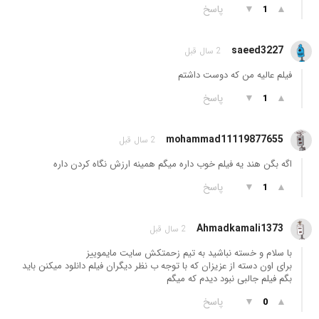
▲
▼
پاسخ
1
saeed3227
2 سال قبل
فیلم عالیه من که دوست داشتم
▲
▼
پاسخ
1
mohammad11119877655
2 سال قبل
اگه بگن هند یه فیلم خوب داره میگم همینه ارزش نگاه کردن داره
▲
▼
پاسخ
1
Ahmadkamali1373
2 سال قبل
با سلام و خسته نباشید به تیم زحمتکش سایت مایموییز
برای اون دسته از عزیزان که با توجه ب نظر دیگران فیلم دانلود میکنن باید
بگم فیلم جالبی نبود دیدم که میگم
▲
▼
پاسخ
0