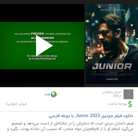
Play
Video
امتیاز منتقدان
هند
-
از 100
-
-
بودجه ساخت:
فروش (جهانی):
دانلود فیلم جونیور Junior 2023 با دوبله فارسی
فیلم داستان مردی است که دخترش را در حادثه‌ای از دست می‌دهد و تصمیم
می‌گیرد انتقام او را از قاچاقچیان مواد مخدر، که مسبب آن حادثه بودند، بگیرد و
...