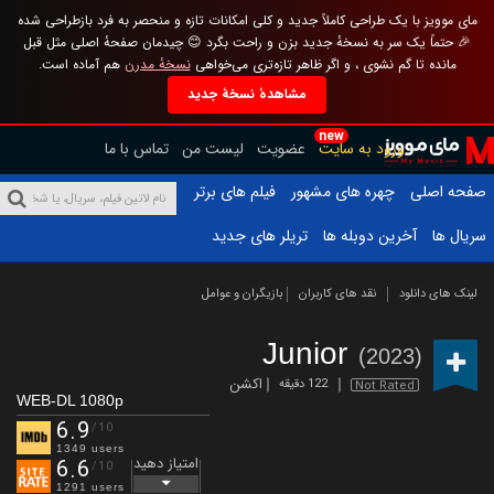
مای موویز با یک طراحی کاملاً جدید و کلی امکانات تازه و منحصر به فرد بازطراحی شده
🎉 حتماً یک سر به نسخهٔ جدید بزن و راحت بگرد 😊 چیدمان صفحهٔ اصلی مثل قبل
مانده تا گم نشوی ، و اگر ظاهر تازه‌تری می‌خواهی
نسخهٔ مدرن
هم آماده است.
مشاهدهٔ نسخهٔ جدید
new
ورود به سایت
عضویت
لیست من
تماس با ما
صفحه اصلی
چهره های مشهور
فیلم های برتر
سریال ها
آخرین دوبله ها
تریلر های جدید
لینک های دانلود
نقد های کاربران
بازیگران و عوامل
Junior
(2023)
اکشن
122 دقیقه
Not Rated
WEB-DL 1080p
6.9
/10
1349 users
امتیاز دهید
6.6
/10
1291 users