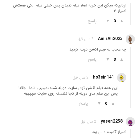
اوناییکه میگن این خوبه اصلا فیلم ندیدن پس خیلی فیلم الکی هستش
امتیاز ۳
▲
▼
پاسخ
3
AmirAli2023
2 سال قبل
چه عجب یه فیلم اکشن دوبله کردید
▲
▼
پاسخ
3
ho3ein141
2 سال قبل
این همه فیلم اکشن توی سایت دوبله شده نمیبینی شما . واقعا .
پس این فیلم های دوبله از کجا نشسته روی سایت هههههه
▲
▼
پاسخ
0
yasen2258
2 سال قبل
امتیاز 7مبدم عالی بود