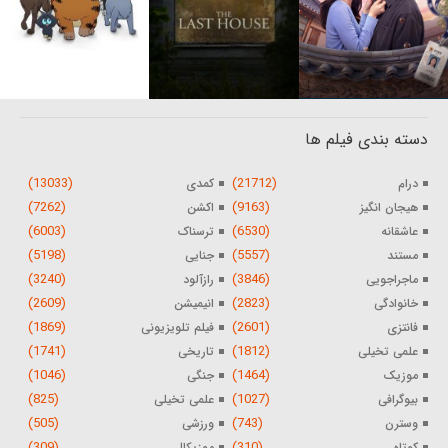
دسته بندی فیلم ها
(13033)
(21712)
درام
کمدی
(7262)
(9163)
هیجان انگیز
اکشن
(6003)
(6530)
عاشقانه
ترسناک
(5198)
(5557)
مستند
جنایی
(3240)
(3846)
ماجراجویی
رازآلود
(2609)
(2823)
خانوادگی
انیمیشن
(1869)
(2601)
فانتزی
فیلم تلویزیونی
(1741)
(1812)
علمی تخیلی
تاریخی
(1046)
(1464)
موزیک
جنگی
(825)
(1027)
بیوگرافی
علمی تخیلی
(505)
(743)
وسترن
ورزشی
(309)
(310)
کوتاه
موزیکال