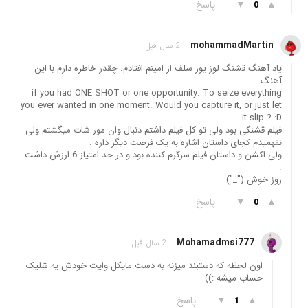
▲
▼
پاسخ
0
mohammadMartin
2 سال قبل
یاد آهنگ قشنگ لوز یور سلف از امینم افتادم. چقدر خاطره دارم با این
آهنگ .
if you had ONE SHOT or one opportunity. To seize everything
you ever wanted in one moment. Would you capture it, or just let
it slip ? :D
فیلم قشنگی بود ولی تو کل فیلم داشتم دنبال وان مور شات میگشتم ولی
نفهمیدم کجای داستان اشاره به یک فرصت دیگر داره .
ولی اکشن و داستان فیلم سرگرم کننده بود و در حد امتیاز 6 ارزش داشت
.
روز خوش ("_")
▲
▼
پاسخ
0
Mohamadmsi777
2 سال قبل
اون لحظه که دستبند میزنه به دست مایکل وایت خودش یه شلیک
حساب میشه :))
▲
▼
پاسخ
1