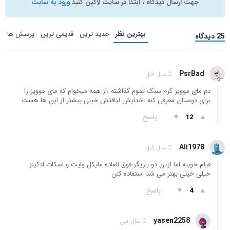
جهت ارسال دیدگاه ، ابتدا در سایت لاگین کنید
ورود به سایت
بهترین نظر
جدید ترین
قدیمی ترین
پرسش ها
25 دیدگاه
PsrBad
2 سال قبل
دم مای موویز گرم سنگ تموم گذاشته ،از همه میخوام که مای موویز را
برای دوستان معرفی کنه ،خدایش لیاقتش خیلی بیشتر از این ها هست
▲
▼
پاسخ
12
Ali1978
2 سال قبل
فیلم خوبیه اما ازین دو بازیگر فوق العاده مایکل وایت و اسکات ادکینز
خیلی خیلی بهتر می شد استفاده کنن
▲
▼
پاسخ
4
yasen2258
2 سال قبل