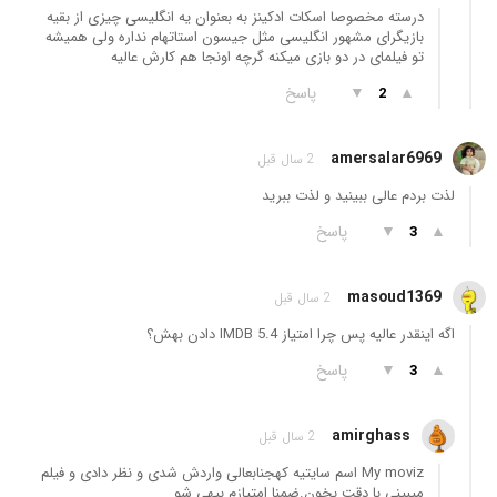
درسته مخصوصا اسکات ادکینز به بعنوان یه انگلیسی چیزی از بقیه
بازیگرای مشهور انگلیسی مثل جیسون استاتهام نداره ولی همیشه
تو فیلمای در دو بازی میکنه گرچه اونجا هم کارش عالیه
▲
▼
پاسخ
2
amersalar6969
2 سال قبل
لذت بردم عالی ببینید و لذت ببرید
▲
▼
پاسخ
3
masoud1369
2 سال قبل
اگه اینقدر عالیه پس چرا امتیاز IMDB 5.4 دادن بهش؟
▲
▼
پاسخ
3
amirghass
2 سال قبل
My moviz اسم سایتیه کهجنابعالی واردش شدی و نظر دادی و فیلم
میبینی با دقت بخون.ضمنا امتیازم بیهی شو