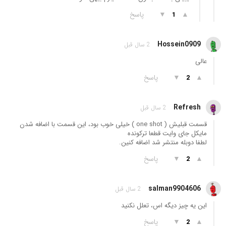
▲
▼
پاسخ
1
Hossein0909
2 سال قبل
عالی
▲
▼
پاسخ
2
Refresh
2 سال قبل
قسمت قبلیش ( one shot ) خیلی خوب بود، این قسمت با اضافه شدن
مایکل جای وایت قطعا ترکونده
لطفا دوبله منتشر شد اضافه کنین.
▲
▼
پاسخ
2
salman9904606
2 سال قبل
این یه چیز دیگه اس، تعلل نکنید
▲
▼
پاسخ
2