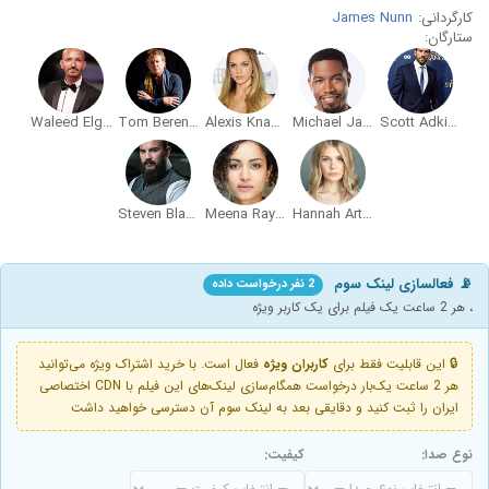
کارگردانی:
James Nunn
ستارگان:
Waleed Elgadi
Tom Berenger
Alexis Knapp
Michael Jai White
Scott Adkins
Steven Blades
Meena Rayann
Hannah Arterton
📡 فعالسازی لینک سوم
2 نفر درخواست داده
، هر 2 ساعت یک فیلم برای یک کاربر ویژه
🔒 این قابلیت فقط برای
کاربران ویژه
فعال است. با خرید اشتراک ویژه می‌توانید
هر 2 ساعت یک‌بار درخواست همگام‌سازی لینک‌های این فیلم با CDN اختصاصی
ایران را ثبت کنید و دقایقی بعد به لینک سوم آن دسترسی خواهید داشت
نوع صدا:
کیفیت: