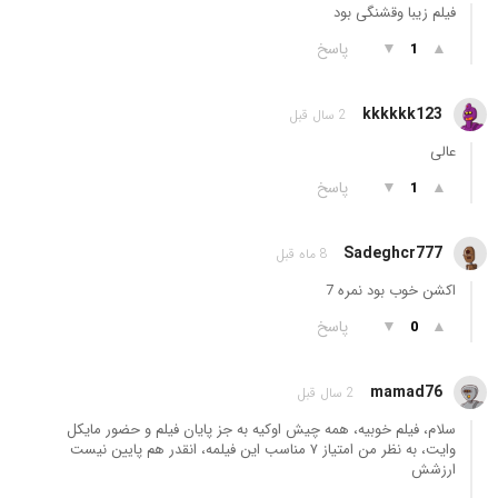
فیلم زیبا وقشنگی بود
▲
▼
پاسخ
1
kkkkkk123
2 سال قبل
عالی
▲
▼
پاسخ
1
Sadeghcr777
8 ماه قبل
اکشن خوب بود نمره 7
▲
▼
پاسخ
0
mamad76
2 سال قبل
سلام، فیلم خوبیه، همه چیش اوکیه به جز پایان فیلم و حضور مایکل
وایت، به نظر من امتیاز ۷ مناسب این فیلمه، انقدر هم پایین نیست
ارزشش