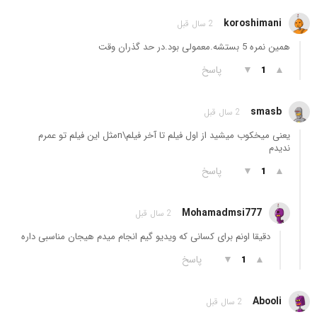
koroshimani
2 سال قبل
همین نمره 5 بستشه.معمولی بود.در حد گذران وقت
▲
▼
پاسخ
1
smasb
2 سال قبل
یعنی میخکوب میشید از اول فیلم تا آخر فیلم\nمثل این فیلم تو عمرم
ندیدم
▲
▼
پاسخ
1
Mohamadmsi777
2 سال قبل
دقیقا اونم برای کسانی که ویدیو گیم انجام میدم هیجان مناسبی داره
▲
▼
پاسخ
1
Abooli
2 سال قبل