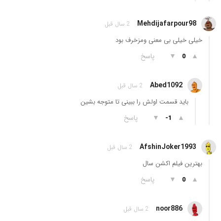
Mehdijafarpour98
2 سال قبل
خیلی خیلی بی معنی ومزخرف بود
▲
▼
پاسخ
0
Abed1092
2 سال قبل
باید قسمت اولش را ببینی تا متوجه بشین
▲
▼
پاسخ
-1
AfshinJoker1993
2 سال قبل
بهترین فیلم اکشن سال
▲
▼
پاسخ
0
noor886
2 سال قبل