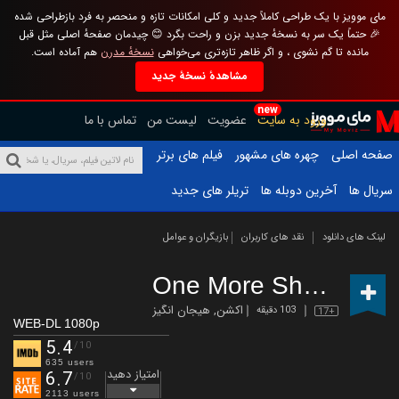
مای موویز با یک طراحی کاملاً جدید و کلی امکانات تازه و منحصر به فرد بازطراحی شده
🎉 حتماً یک سر به نسخهٔ جدید بزن و راحت بگرد 😊 چیدمان صفحهٔ اصلی مثل قبل
مانده تا گم نشوی ، و اگر ظاهر تازه‌تری می‌خواهی
نسخهٔ مدرن
هم آماده است.
مشاهدهٔ نسخهٔ جدید
new
ورود به سایت
عضویت
لیست من
تماس با ما
صفحه اصلی
چهره های مشهور
فیلم های برتر
سریال ها
آخرین دوبله ها
تریلر های جدید
لینک های دانلود
نقد های کاربران
بازیگران و عوامل
One More Shot
(2024)
اکشن
,
هیجان انگیز
103 دقیقه
17+
WEB-DL 1080p
5.4
/10
635 users
امتیاز دهید
6.7
/10
2113 users