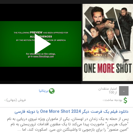
Play
Video
امتیاز منتقدان
بریتانیا
-
از 100
-
-
بودجه ساخت:
فروش (جهانی):
دانلود فیلم یک فرصت دیگر One More Shot 2024 با دوبله فارسی
پس از حمله به یک زندان در لهستان، یکی از ماموران ویژه نیروی دریایی به نام
"جیک هریس" ماموریت پیدا می‌کند تا یک مظنون اقدامات تروریستی به نام
"امین منصور" را برای بازجویی تا واشینگتن دی.سی. اسکورت کند، اما ...