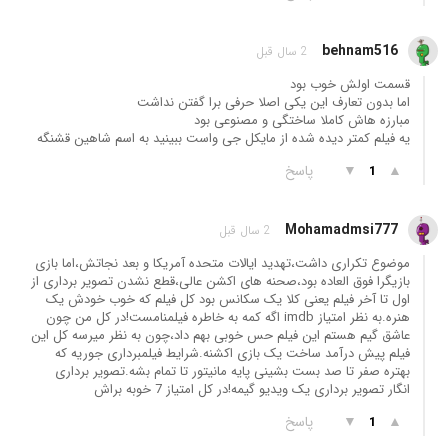
behnam516
2 سال قبل
قسمت اولش خوب بود
اما بدون تعارف این یکی اصلا حرفی برا گفتن نداشت
مبارزه هاش کاملا ساختگی و مصنوعی بود
یه فیلم کمتر دیده شده از مایکل جی واست ببینید به اسم شاهین قشنگه
▲
▼
پاسخ
1
Mohamadmsi777
2 سال قبل
موضوع تکراری داشت،تهدید ایالات متحده آمریکا و بعد نجاتش،اما بازی
بازیگرا فوق العاده بود،صحنه های اکشن عالی،قطع نشدن تصویر برداری از
اول تا آخر فیلم یعنی کلا یک سکانس بود کل فیلم که خوب خودش یک
هنره.به نظر امتیاز imdb اگه کمه به خاطره فیلمنامست!در کل من چون
عاشق گیم هستم این فیلم حس خوبی بهم داد،چون به نظر میرسه کل این
فیلم پیش درآمد ساخت یک بازی اکشنه.شرایط فیلمبرداری جوریه که
بهتره صفر تا صد بست بشینی پایه مانیتور تا تمام بشه.تصویر برداری
انگار تصویر برداری یک ویدیو گیمه!در کل امتیاز 7 خوبه براش
▲
▼
پاسخ
1