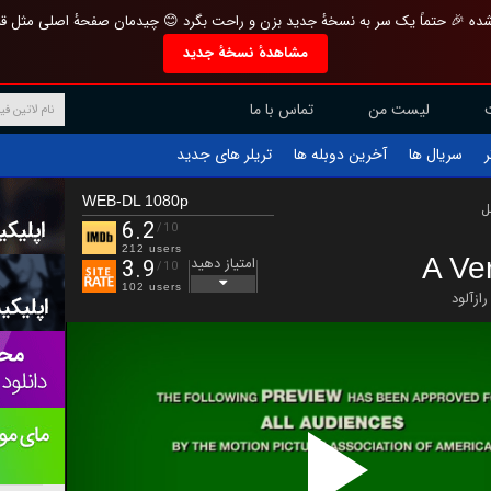
تازه و منحصر به فرد بازطراحی شده 🎉 حتماً یک سر به نسخهٔ جدید بزن و راحت بگرد 
مشاهدهٔ نسخهٔ جدید
تماس با ما
لیست من
تریلر های جدید
آخرین دوبله ها
سریال ها
ف
WEB-DL 1080p
ب
6.2
/10
212 users
A Ve
امتیاز دهید
3.9
/10
102 users
رازآلود