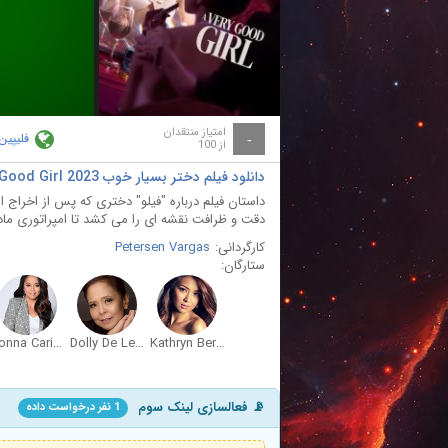
ay
deo
امتیاز منتقدان
فلیپین
-
از 100
دانلود فیلم دختر بسیار خوب A Very Good Girl 2023
داستان فیلم درباره "فیلو" دختری که پس از اخراج ا
دقت و ظرافت نقشه ای را می کشد تا امپراتوری مادر ما
کارگردانی:
Petersen Vargas
ستارگان:
Donna Cariaga
Dolly De Leon
Kathryn Bernardo
📡 فعالسازی لینک سوم
1 نفر درخواست داده