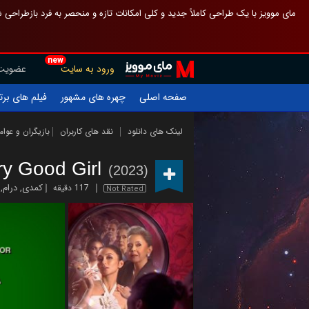
 چیدمان صفحهٔ اصلی مثل قبل مانده تا گم نشوی ، و اگر ظاهر تازه‌تری می‌خواهی
new
عضویت
ورود به سایت
یلم های برتر
چهره های مشهور
صفحه اصلی
ازیگران و عوامل
نقد های کاربران
لینک های دانلود
ry Good Girl
(2023)
,
درام
,
کمدی
117 دقیقه
Not Rated