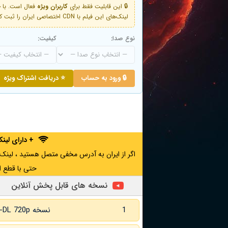
🔒 این قابلیت فقط برای
کاربران ویژه
لینک‌های این فیلم با CDN اختصاصی ایران را ثبت کنید و دقایقی بعد به لینک سوم آن دسترسی خواهید داشت
نوع صدا:
کیفیت:
🔒 ورود به حساب
⭐ دریافت اشتراک ویژه
+ دارای لی
حتی با قطع ا
نسخه های قابل پخش آنلاین
1
نسخه WEB-DL 720p زبان اصلی