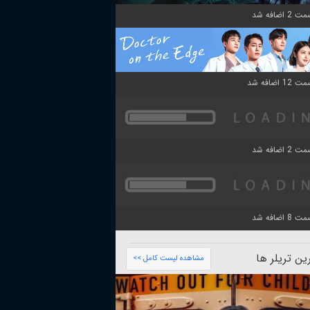
ن تریلر ها
مشاهده لیست کامل >>