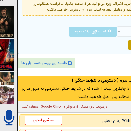
فعال است. با خرید اشتراک ویژه می‌توانید هر 2 ساعت یک‌بار درخواست همگام‌سازی
🔄 فعالسازی لینک سوم
دانلود زیرنویس همه زبان ها
نک سوم ( دسترسی با شرایط جنگی )
اگر از ایران به آدرس مخفی متصل هستید ، لینک 3 جایگزین لینک 1 شده که در شرایط جنگی دسترسی به سرور ها رو
رتباطات بین الملل خواهید داشت
درصورت بروز مشکل از مرورگر Google Chrome استفاده کنید
تماشای آنلاین