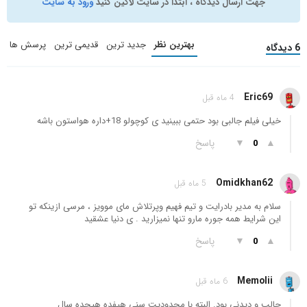
جهت ارسال دیدگاه ، ابتدا در سایت لاگین کنید
ورود به سایت
بهترین نظر
جدید ترین
قدیمی ترین
پرسش ها
6 دیدگاه
Eric69
4 ماه قبل
خیلی فیلم جالبی بود حتمی ببینید ی کوچولو 18+داره هواستون باشه
▲
▼
پاسخ
0
Omidkhan62
5 ماه قبل
سلام به مدیر بادرایت و تیم فهیم و‌پرتلاش مای موویز ، مرسی ازینکه تو
این شرایط همه جوره مارو تنها نمیزارید . ی دنیا عشقید
▲
▼
پاسخ
0
Memolii
6 ماه قبل
جالب و دیدنی بود. البته با محدودیت سنی هیفده هیجده سال