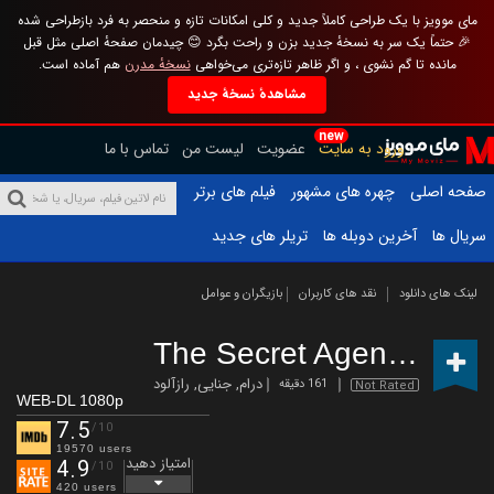
مای موویز با یک طراحی کاملاً جدید و کلی امکانات تازه و منحصر به فرد بازطراحی شده
🎉 حتماً یک سر به نسخهٔ جدید بزن و راحت بگرد 😊 چیدمان صفحهٔ اصلی مثل قبل
مانده تا گم نشوی ، و اگر ظاهر تازه‌تری می‌خواهی
نسخهٔ مدرن
هم آماده است.
مشاهدهٔ نسخهٔ جدید
new
ورود به سایت
عضویت
لیست من
تماس با ما
صفحه اصلی
چهره های مشهور
فیلم های برتر
سریال ها
آخرین دوبله ها
تریلر های جدید
لینک های دانلود
نقد های کاربران
بازیگران و عوامل
The Secret Agent
(2025)
درام
,
جنایی
,
رازآلود
161 دقیقه
Not Rated
WEB-DL 1080p
7.5
/10
19570 users
امتیاز دهید
4.9
/10
420 users