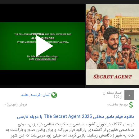
Play
Video
امتیاز منتقدان
آلمان
,
فرانسه
,
هلند
-
از 100
-
-
بودجه ساخت:
فروش (جهانی):
دانلود فیلم مامور مخفی The Secret Agent 2025 با دوبله فارسی
در سال 1977، در دوران آشوب سیاسی و حکومت نظامی در برزیل، مردی
متخصص فناوری از گذشته‌ای رازآلود فرار می‌کند و برای یافتن صلح و بازگشت به
خانه به شهر زادگاهش رسلیف بازمی‌گردد. اما خیلی زود درمی‌یابد که این شهر