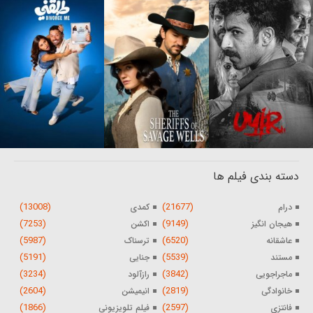
دسته بندی فیلم ها
(13008)
(21677)
درام
کمدی
(7253)
(9149)
هیجان انگیز
اکشن
(5987)
(6520)
عاشقانه
ترسناک
(5191)
(5539)
مستند
جنایی
(3234)
(3842)
ماجراجویی
رازآلود
(2604)
(2819)
خانوادگی
انیمیشن
(1866)
(2597)
فانتزی
فیلم تلویزیونی