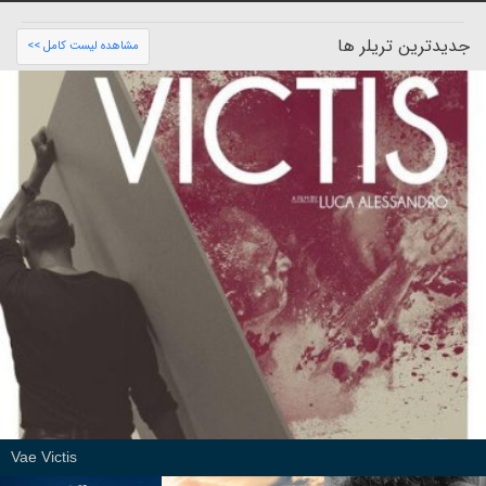
جدیدترین تریلر ها
مشاهده لیست کامل >>
Vae Victis