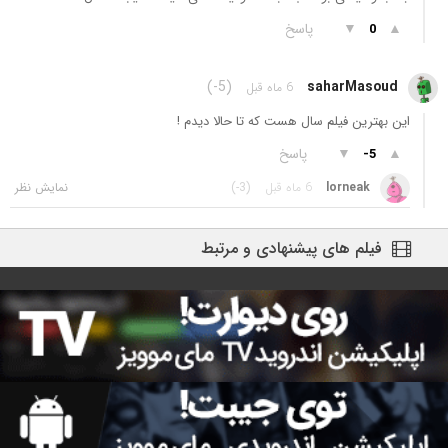
▲
▼
پاسخ
0
(-5)
saharMasoud
6 ماه قبل
این بهترین فیلم سال هست که تا حالا دیدم !
▲
▼
پاسخ
-5
lorneak
6 ماه قبل
(-3)
فیلم های پیشنهادی و مرتبط