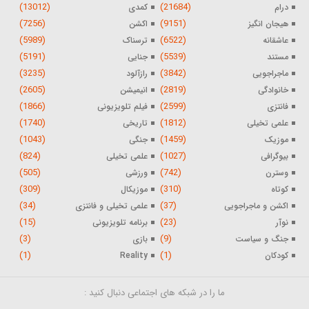
(13012)
(21684)
درام
کمدی
(7256)
(9151)
هیجان انگیز
اکشن
(5989)
(6522)
عاشقانه
ترسناک
(5191)
(5539)
مستند
جنایی
(3235)
(3842)
ماجراجویی
رازآلود
(2605)
(2819)
خانوادگی
انیمیشن
(1866)
(2599)
فانتزی
فیلم تلویزیونی
(1740)
(1812)
علمی تخیلی
تاریخی
(1043)
(1459)
موزیک
جنگی
(824)
(1027)
بیوگرافی
علمی تخیلی
(505)
(742)
وسترن
ورزشی
(309)
(310)
کوتاه
موزیکال
(34)
(37)
اکشن و ماجراجویی
علمی تخیلی و فانتزی
(15)
(23)
نوآر
برنامه تلویزیونی
(3)
(9)
جنگ و سیاست
بازی
(1)
(1)
کودکان
Reality
ما را در شبکه های اجتماعی دنبال کنید :