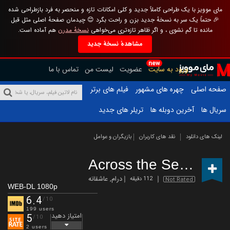
مای موویز با یک طراحی کاملاً جدید و کلی امکانات تازه و منحصر به فرد بازطراحی شده
🎉 حتماً یک سر به نسخهٔ جدید بزن و راحت بگرد 😊 چیدمان صفحهٔ اصلی مثل قبل
مانده تا گم نشوی ، و اگر ظاهر تازه‌تری می‌خواهی
نسخهٔ مدرن
هم آماده است.
مشاهدهٔ نسخهٔ جدید
new
ورود به سایت
عضویت
لیست من
تماس با ما
صفحه اصلی
چهره های مشهور
فیلم های برتر
سریال ها
آخرین دوبله ها
تریلر های جدید
لینک های دانلود
نقد های کاربران
بازیگران و عوامل
Across the Sea
(2025)
درام
,
عاشقانه
112 دقیقه
Not Rated
WEB-DL 1080p
6.4
/10
199 users
امتیاز دهید
5
/10
2 users