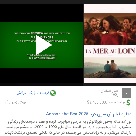
Play
Video
امتیاز منتقدان
فرانسه
,
بلژیک
,
مراکش
-
از 100
-
$3,400,000
بودجه ساخت:
فروش (جهانی):
دانلود فیلم آن سوی دریا Across the Sea 2025
نور 27 ساله به‌طور غیرقانونی به مارسی مهاجرت کرده و همراه دوستانش زندگی
حاشیه‌ای اما پرهیجانی دارد. در فاصله سال‌های 1990 تا 2000، او عاشق می‌شود،
بزرگ‌تر می‌شود و به رؤیاهایش می‌چسبد؛ در حالی‌که تلخی تبعیدی برگشت‌ناپذیر