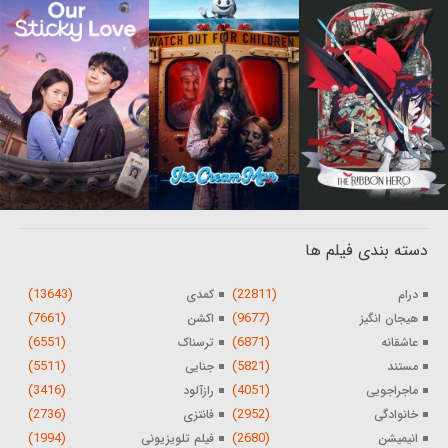
دسته بندی فیلم ها
(13643)
(22811)
درام
کمدی
(7661)
(9677)
هیجان انگیز
اکشن
(6551)
(6871)
عاشقانه
ترسناک
(5511)
(5821)
مستند
جنایی
(3416)
(4051)
ماجراجویی
رازآلود
(2736)
(2952)
خانوادگی
فانتزی
(1994)
(2680)
انیمیشن
فیلم تلویزیونی