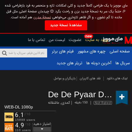
مای موویز با یک طراحی کاملاً جدید و کلی امکانات تازه و منحصر به فرد بازطراحی شده
🎉 حتماً یک سر به نسخهٔ جدید بزن و راحت بگرد 😊 چیدمان صفحهٔ اصلی مثل قبل
مانده تا گم نشوی ، و اگر ظاهر تازه‌تری می‌خواهی
نسخهٔ مدرن
هم آماده است.
مشاهدهٔ نسخهٔ جدید
new
ورود به سایت
عضویت
لیست من
تماس با ما
صفحه اصلی
چهره های مشهور
فیلم های برتر
سریال ها
آخرین دوبله ها
تریلر های جدید
لینک های دانلود
نقد های کاربران
بازیگران و عوامل
De De Pyaar De 2
(202
کمدی
,
عاشقانه
150 دقیقه
Not Rated
WEB-DL 1080p
6.1
/10
15898 users
امتیاز دهید
4.9
/10
110 users