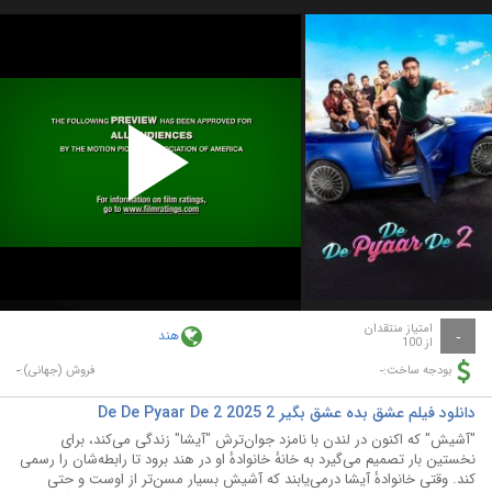
Play
Video
امتیاز منتقدان
هند
-
از 100
-
-
بودجه ساخت:
فروش (جهانی):
دانلود فیلم عشق بده عشق بگیر 2 De De Pyaar De 2 2025
"آشیش" که اکنون در لندن با نامزد جوان‌ترش "آیشا" زندگی می‌کند، برای
نخستین بار تصمیم می‌گیرد به خانهٔ خانوادهٔ او در هند برود تا رابطه‌شان را رسمی
کند. وقتی خانوادهٔ آیشا درمی‌یابند که آشیش بسیار مسن‌تر از اوست و حتی