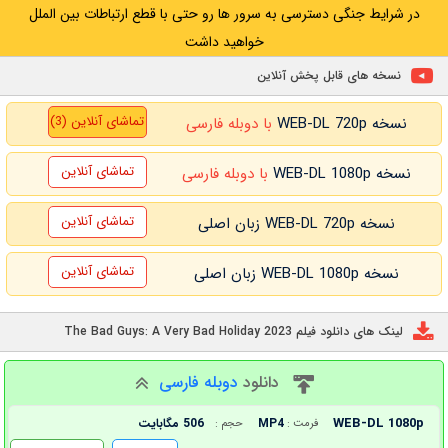
در شرایط جنگی دسترسی به سرور ها رو حتی با قطع ارتباطات بین الملل
خواهید داشت
نسخه های قابل پخش آنلاین
تماشای آنلاین (3)
نسخه WEB-DL 720p
با دوبله فارسی
تماشای آنلاین
نسخه WEB-DL 1080p
با دوبله فارسی
تماشای آنلاین
نسخه WEB-DL 720p زبان اصلی
تماشای آنلاین
نسخه WEB-DL 1080p زبان اصلی
لینک های دانلود فیلم The Bad Guys: A Very Bad Holiday 2023
دانلود
دوبله فارسی
WEB-DL 1080p
MP4
506 مگابایت
فرمت :
حجم :