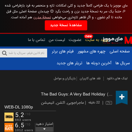
مای موویز با یک طراحی کاملاً جدید و کلی امکانات تازه و منحصر به فرد بازطراحی شده
🎉 حتماً یک سر به نسخهٔ جدید بزن و راحت بگرد 😊 چیدمان صفحهٔ اصلی مثل قبل
مانده تا گم نشوی ، و اگر ظاهر تازه‌تری می‌خواهی
نسخهٔ مدرن
هم آماده است.
مشاهدهٔ نسخهٔ جدید
new
ورود به سایت
عضویت
لیست من
تماس با ما
صفحه اصلی
چهره های مشهور
فیلم های برتر
سریال ها
آخرین دوبله ها
تریلر های جدید
لینک های دانلود
نقد های کاربران
بازیگران و عوامل
The Bad Guys: A Very Bad Holiday
(2023)
ماجراجویی
,
اکشن
,
انیمیشن
22 دقیقه
7+
WEB-DL 1080p
5.2
/10
663 users
امتیاز دهید
6.5
/10
1012 users