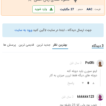
وارد شوید
AAC
27 مگابایت
فرمت :
حجم :
جهت ارسال دیدگاه ، ابتدا در سایت لاگین کنید
ورود به سایت
بهترین نظر
جدید ترین
قدیمی ترین
پرسش ها
3 دیدگاه
Po0Ri
2 سال قبل
اینو سورن باید دوبله کنه
دوبله های دیگه فقط ترررر میزنن به کار
▲
▼
پاسخ
8
kkkkkk123
2 سال قبل
خوب بود ولی کلا 25 دقیقه بود