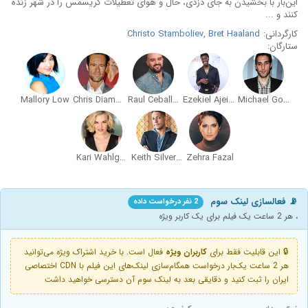
این‌بار با بخشیدن به جای دزدی، حال و هوای تعطیلات کریسمس را در شهر زنده
کنند و ...
کارگردانی:
Bret Haaland
,
Christo Stamboliev
ستارگان:
Mallory Low
Chris Diamantopoulos
Raul Ceballos
Ezekiel Ajeigbe
Michael Godere
Kari Wahlgren
Keith Silverstein
Zehra Fazal
📡 فعالسازی لینک سوم
2 نفر درخواست داده
، هر 2 ساعت یک فیلم برای یک کاربر ویژه
🔒 این قابلیت فقط برای
کاربران ویژه
فعال است. با خرید اشتراک ویژه می‌توانید
هر 2 ساعت یک‌بار درخواست همگام‌سازی لینک‌های این فیلم با CDN اختصاصی
ایران را ثبت کنید و دقایقی بعد به لینک سوم آن دسترسی خواهید داشت