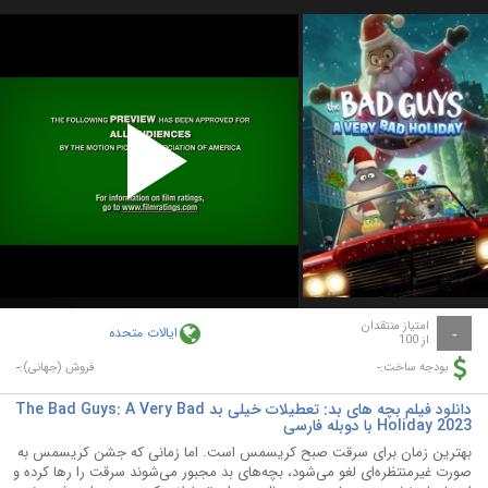
Play
Video
امتیاز منتقدان
ایالات متحده
-
از 100
-
-
بودجه ساخت:
فروش (جهانی):
دانلود فیلم بچه های بد: تعطیلات خیلی بد The Bad Guys: A Very Bad
Holiday 2023 با دوبله فارسی
بهترین زمان برای سرقت صبح کریسمس است. اما زمانی که جشن کریسمس به
صورت غیرمنتظره‌ای لغو می‌شود، بچه‌های بد مجبور می‌شوند سرقت را رها کرده و