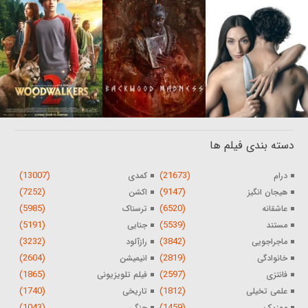
دسته بندی فیلم ها
(13007)
(21673)
درام
کمدی
(7252)
(9147)
هیجان انگیز
اکشن
(5985)
(6520)
عاشقانه
ترسناک
(5191)
(5539)
مستند
جنایی
(3232)
(3842)
ماجراجویی
رازآلود
(2604)
(2819)
خانوادگی
انیمیشن
(1865)
(2597)
فانتزی
فیلم تلویزیونی
(1740)
(1812)
علمی تخیلی
تاریخی
(1043)
(1459)
موزیک
جنگی