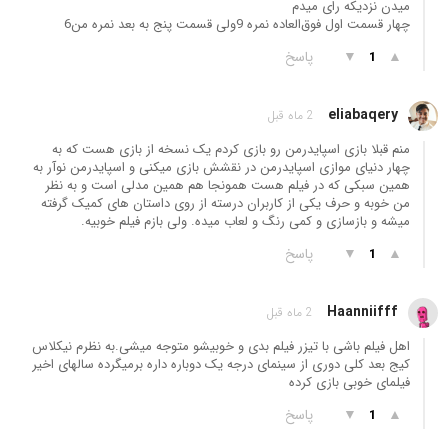
میدن نزدیکه رای میدم
چهار قسمت اول فوق‌العاده نمره 9ولی قسمت پنج به بعد نمره من6
▲
▼
پاسخ
1
eliabaqery
2 ماه قبل
منم قبلا بازی اسپایدرمن رو بازی کردم یک نسخه از بازی هست که به
چهار دنیای موازی اسپایدرمن در نقشش بازی میکنی و اسپایدرمن نوآر به
همین سبکی که در فیلم هست همونجا هم همین مدلی است و به نظر
من خوبه و حرف یکی از کاربران درسته از روی داستان های کمیک گرفته
میشه و بازسازی و کمی رنگ و لعاب میده. ولی بازم فیلم خوبیه.
▲
▼
پاسخ
1
Haanniifff
2 ماه قبل
اهل فیلم باشی با تیزر فیلم بدی و خوبیشو متوجه میشی.به نظرم نیکلاس
کیج بعد کلی دوری از سینمای درجه یک دوباره داره برمیگرده سالهای اخیر
فیلمای خوبی بازی کرده
▲
▼
پاسخ
1