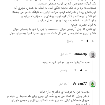
یک کارگاه خصوصی شدن، گزینه منطقی نیست.
میتونست بره و در یک مزرعه زنگی کنه، نه اینکه تو همون شهری که
قهرمانش بوده و نامزدشم اونجا مرده، تبدیل به کاراگاه خصوصی بشه!!
ای کاش نویسنده و کاگردان، توجه بیشتری به جزئیات میکردن
و ای کاش در شخصیت پردازی بهتر عمل میکردن
به قول حضرت خیام؛
ای کاش که جای آرمیدن بودی ،،،،،،،،،،، یا این ره دور را رسیدن بودی
کاش از پی صدهزارسال اندر دل خاک ،،،، چون سبزه امید بردمیدن بودی
▲
▼
پاسخ
5
ahmadp
2 ماه قبل
عمو عنکبوتها هم پیر میشن این طبیعیه .
▲
▼
پاسخ
4
Ariyan77
1 ماه قبل
دوست من یه توصیه ی برادرانه دارم برات
از هر چیزی که لذت می بری نگاه کن چون برای هر سلیقه ای فیلم و
سریال هستش نیازی به این همه داستان پردازی و حرص خوردن
نداره عزیزم