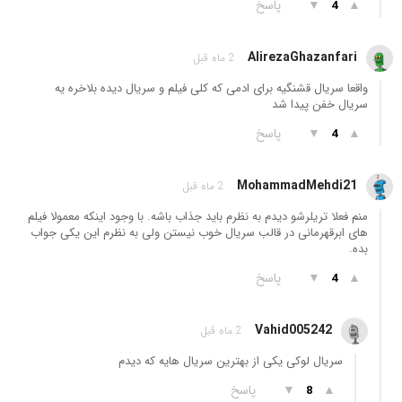
▲
▼
پاسخ
4
AlirezaGhazanfari
2 ماه قبل
واقعا سریال قشنگیه برای ادمی که کلی فیلم و سریال دیده بلاخره یه
سریال خفن پیدا شد
▲
▼
پاسخ
4
MohammadMehdi21
2 ماه قبل
منم فعلا تریلرشو دیدم به نظرم باید جذاب باشه. با وجود اینکه معمولا فیلم
های ابرقهرمانی در قالب سریال خوب نیستن ولی به نظرم این یکی جواب
بده.
▲
▼
پاسخ
4
Vahid005242
2 ماه قبل
سریال لوکی یکی از بهترین سریال هایه که دیدم
▲
▼
پاسخ
8