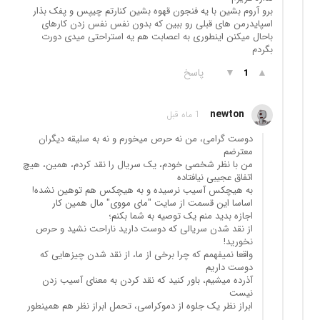
برو آروم بشین با یه فنجون قهوه بشین کنارتم چیپس و پفک بذار
اسپایدرمن های قبلی رو ببین که بدون نفس نفس زدن کارهای
باحال میکنن اینطوری به اعصابت هم یه استراحتی میدی دورت
بگردم
▲
▼
پاسخ
1
newton
1 ماه قبل
دوست گرامی، من نه حرص میخورم و نه به سلیقه دیگران
معترضم
من با نظر شخصی خودم، یک سریال را نقد کردم، همین، هیچ
اتفاق عجیبی نیافتاده
به هیچکس آسیب نرسیده و به هیچکس هم توهین نشده!
اساسا این قسمت از سایت "مای مووی" مال همین کار
اجازه بدید منم یک توصیه به شما بکنم؛
از نقد شدن سریالی که دوست دارید ناراحت نشید و حرص
نخورید!
واقعا نمیفهمم که چرا برخی از ما، از نقد شدن چیزهایی که
دوست داریم
آذرده میشیم، باور کنید که نقد کردن به معنای آسیب زدن
نیست
ابراز نظر یک جلوه از دموکراسی، تحمل ابراز نظر هم همینطور