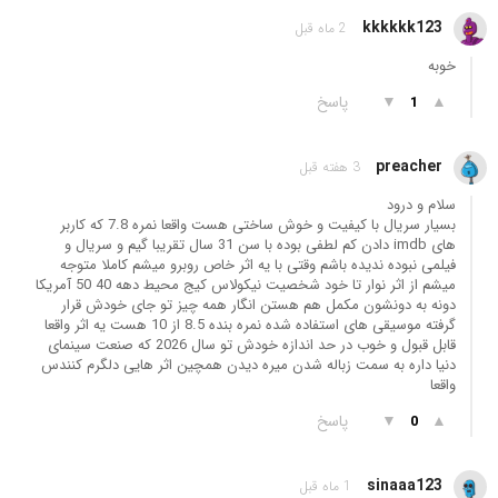
kkkkkk123
2 ماه قبل
خوبه
▲
▼
پاسخ
1
preacher
3 هفته قبل
سلام و درود
بسیار سریال با کیفیت و خوش ساختی هست واقعا نمره 7.8 که کاربر
های imdb دادن کم لطفی بوده با سن 31 سال تقریبا گیم و سریال و
فیلمی نبوده ندیده باشم وقتی با یه اثر خاص روبرو میشم کاملا متوجه
میشم از اثر نوار تا خود شخصیت نیکولاس کیج محیط دهه 40 50 آمریکا
دونه به دونشون مکمل هم هستن انگار همه چیز تو جای خودش قرار
گرفته موسیقی های استفاده شده نمره بنده 8.5 از 10 هست یه اثر واقعا
قابل قبول و خوب در حد اندازه خودش تو سال 2026 که صنعت سینمای
دنیا داره به سمت زباله شدن میره دیدن همچین اثر هایی دلگرم کنندس
واقعا
▲
▼
پاسخ
0
sinaaa123
1 ماه قبل