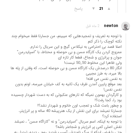
▲
▼
پاسخ
21
newton
2 ماه قبل
با توجه به تعریف و تمجیدهایی که میبینم، من جسارتا فقط میخوام چند
نکته کوچک را ذکر کنم
اصلا قصد بی احترامی به نیکلاس گیج و این سریال را ندارم.
ممزوج کردن یک کارگاه مسن و بی حوصله و محتاط، با "اسپایدرمن"
جوان و پرانرژی و شجاع، قطعا کار تازه ای
ولی ظاهرا این مخلوط 50_50 نیست!
انگار 80 درصدش یک کاراگاه مسن و بی حوصله است، که وقتی از پله ها
بالا میره، به طرز عجیبی
به نفس نفس می افته!
بعد موقع پایین آمدن ظرف یک ثانیه به کف خیابان میرسه، اونم بدون
نفس نفس!
و کارگردان بهمون نمیگه که تارهای عنکبوتی که به دست شهردار چسبیده
بود را، کجا رفت؟!
و چطور باعث شک و تعجب اون خانوم و شهردار نشد؟!
جسارتا نمیشد برای این نقش از یک هنرپیشه 40 ساله و پر انرژیتر،
استفاده کرد؟
با توجه به اینکه، اسم سریال "اسپایدرمن" و نه "کاراگاه مسن" ، نمیشد
نقش اصلی کمی پر انرژیتر و شجاعتر باشه؟
حتی با فرض اینکه از مرگ نامزدش آسیب شدید روحی دیده، تبدیل به