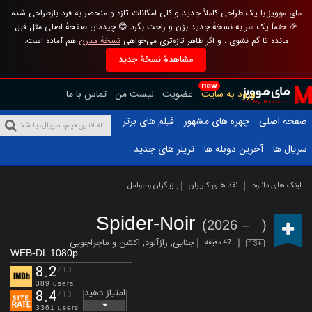
مای موویز با یک طراحی کاملاً جدید و کلی امکانات تازه و منحصر به فرد بازطراحی شده
🎉 حتماً یک سر به نسخهٔ جدید بزن و راحت بگرد 😊 چیدمان صفحهٔ اصلی مثل قبل
مانده تا گم نشوی ، و اگر ظاهر تازه‌تری می‌خواهی
نسخهٔ مدرن
هم آماده است.
مشاهدهٔ نسخهٔ جدید
new
ورود به سایت
عضویت
لیست من
تماس با ما
صفحه اصلی
چهره های مشهور
فیلم های برتر
سریال ها
آخرین دوبله ها
تریلر های جدید
لینک های دانلود
نقد های کاربران
بازیگران و عوامل
Spider-Noir
(2026 – )
جنایی
,
رازآلود
,
اکشن و ماجراجویی
47 دقیقه
13+
WEB-DL 1080p
8.2
/10
389 users
امتیاز دهید
8.4
/10
3361 users