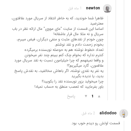
newton
1 ماه قبل
ظاهرا شما خوندید، که به خاطر انتقاد از سریال مورد علاقتون،
معترضید
اساسا این قسمت از سایت "مای مووی" مال ارائه نظر در باب
سریال و نه مثلا مال قرار عاشقانه!
چون خودم از نقدهای مثبت و منفی دیگران، فیض میبرم،
بخودم زحمت دادم و نقد نوشتم.
تعداد خطوط نوشته هم به حوصله نویسنده برمیگرده
کنترم نداره که بخوام چک کنم ببینم چند نفر میخونن
و واقعا نمیفهمم که چرا خیلیامون نسبت به نقد سریال مورد
علاقمون، گارد میگیریم؟!
یه نفر یه نقدی نوشته، اگر باهاش مخالفید، به نقدش پاسخ
بدید، یا ندیده بگیرید
چرا میخواید بزور نویسنده نقد را بکوبید!!
باور بفرمایید که تعصب منطق به حساب نمیاد!
▲
▼
پاسخ
1
alidodoo
2 ماه قبل
قسمت اولش رو دیدم خوب بود.