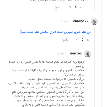
▲
▼
پاسخ
0
chalipa72
2 ماه قبل
این نظر حاوی اسپویل است (برای نمایش نظر کلیک کنید)
▲
▼
پاسخ
0
newton
1 ماه قبل
فرمودین؛ "تقریبا تو تمام صحنه ها یا نفس نفس زده یا افتاده
رو زمین.
شخصیت اسپایدر نوار همینه دیگه یک کارآگاه کهنه سرباز با
نیروی ابرانسانی"
بزرگوار همینی که فرمودید، میشه جمع اضداد!
شخصیتی که نیروی ابر انسانی داره، باید از دیوار صاف بالا میره
و در ضمن هنگام بال رفتن از پله، نفس نفس میزنه!
من اصلا با کاراگاه بودن ایشون مشکلی ندارم، سوپرمن هم
روزنامه نگار بود، هیچکسم با این شغلش مشکلی نداشت
مشکل این جمع اضداد، شخصیتی که باید به عنوان مرد
عنکبوتی باید قدرت فراانسانی داشته باش و به بالای