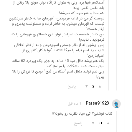
آسمانخراشها بره، ولی به عنوان کاراگاه نوار، موقع بالا رفتن از
پله، نفس نفس بزنه!
هم خدا و هم خرما که نمیشه!
دوست گرامی در ادامه فرمودین؛ "قهرمان ها به خاطر قدرتشون
نیست که قهرمان میشن. به خاطر اراده و مسئولیت پذیری و
ایثار هست"
من که در شخصیت اسپایدر نوار، این خصلتهای قهرمانی را که
فرمودید ، ندیدم!
پس ایشون نه از نظر جسمی اسپایدرمن و نه از نظر اخلاقی
شاید باید اسم فیلم را میگذاشتند؛ "نوا با کاریکاتوری از
اسپایدرمن"
یک هنرپیشه عاقل مرد 45 ساله، به جای یک پیرمرد 62 ساله،
میتوانست همه مشکلات را مرتفع کنه
ولی تیم تولید دنبال اسم "نیکلاس گیج" بودن تا فروش را بالا
ببرن!
▲
▼
پاسخ
2
Parsa91923
1 ماه قبل
کتاب نوشتی؟ کی میاد نظرت رو بخونه؟!
▲
▼
پاسخ
-1