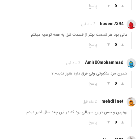
▲
▼
پاسخ
0
hosein7394
2 ماه قبل
عالی بود هر قسمت بهتر از قسمت قبل به همه توصیه میکنم
▲
▼
پاسخ
0
Amir00mohammad
2 ماه قبل
همون مرد عنکبوتی ولی فرق داره هنوز ندیدم ؟
▲
▼
پاسخ
0
mehdi1net
2 ماه قبل
بهترین و خفن ترین سریالی بود که در این چند سال اخیر دیدم
▲
▼
پاسخ
0