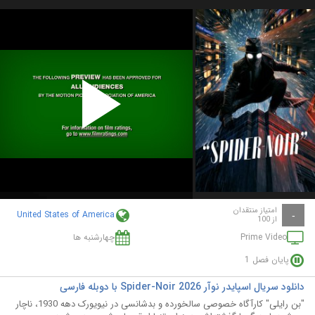
Play
Video
امتیاز منتقدان
United States of America
-
از 100
Prime Video
چهارشنبه ها
پایان فصل 1
دانلود سریال اسپایدر نوآر Spider-Noir 2026 با دوبله فارسی
"بن رایلی" کارآگاه خصوصی سالخورده و بدشانسی در نیویورک دهه 1930، ناچار