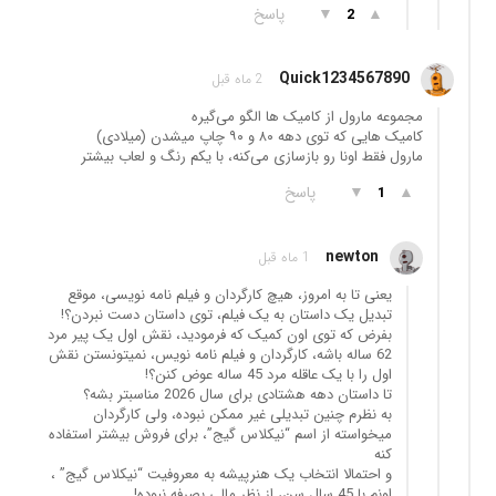
▲
▼
پاسخ
2
Quick1234567890
2 ماه قبل
مجموعه مارول از کامیک ها الگو می‌گیره
کامیک هایی که توی دهه ٨٠ و ٩٠ چاپ میشدن (میلادی)
مارول فقط اونا رو بازسازی می‌کنه، با یکم رنگ و لعاب بیشتر
▲
▼
پاسخ
1
newton
1 ماه قبل
یعنی تا به امروز، هیچ کارگردان و فیلم نامه نویسی، موقع
تبدیل یک داستان به یک فیلم، توی داستان دست نبردن؟!
بفرض که توی اون کمیک که فرمودید، نقش اول یک پیر مرد
62 ساله باشه، کارگردان و فیلم نامه نویس، نمیتونستن نقش
اول را با یک عاقله مرد 45 ساله عوض کنن؟!
تا داستان دهه هشتادی برای سال 2026 مناسبتر بشه؟
به نظرم چنین تبدیلی غیر ممکن نبوده، ولی کارگردان
میخواسته از اسم “نیکلاس گیج”، برای فروش بیشتر استفاده
کنه
و احتمالا انتخاب یک هنرپیشه به معروفیت “نیکلاس گیج” ،
اونم با 45 سال سن، از نظر مالی بصرفه نبوده!