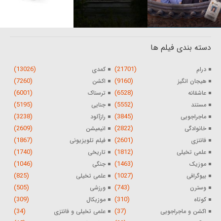
دسته بندی فیلم ها
(13026)
(21701)
درام
کمدی
(7260)
(9160)
هیجان انگیز
اکشن
(6001)
(6528)
عاشقانه
ترسناک
(5195)
(5552)
مستند
جنایی
(3238)
(3845)
ماجراجویی
رازآلود
(2609)
(2822)
خانوادگی
انیمیشن
(1867)
(2601)
فانتزی
فیلم تلویزیونی
(1740)
(1812)
علمی تخیلی
تاریخی
(1046)
(1463)
موزیک
جنگی
(825)
(1027)
بیوگرافی
علمی تخیلی
(505)
(743)
وسترن
ورزشی
(309)
(310)
کوتاه
موزیکال
(34)
(37)
اکشن و ماجراجویی
علمی تخیلی و فانتزی