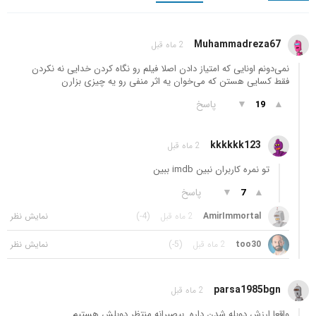
Muhammadreza67
2 ماه قبل
نمی‌دونم اونایی که امتیاز دادن اصلا فیلم رو نگاه کردن خدایی نه نکردن
فقط کسایی هستن که می‌خوان یه اثر منفی رو یه چیزی بزارن
▲
▼
پاسخ
19
kkkkkk123
2 ماه قبل
تو نمره کاربران نبین imdb ببین
▲
▼
پاسخ
7
AmirImmortal
2 ماه قبل
(-4)
too30
2 ماه قبل
(-5)
parsa1985bgn
2 ماه قبل
واقعا ارزش دوبله شدن داره. بیصبرانه منتظر دوبلش هستیم