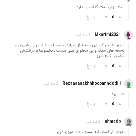
اصلا ارزش وقت گذاشتن نداره
▲
▼
پاسخ
0
Mkarimi2021
1 ماه قبل
سلام ،به نظر کن این نسخه از اسپایدر بسیار قابل درک تر و واقعی تر از
نسخه های سبک و بی محتوای قبلی هست ،مخصوصا با درخشش
نیکلاس کیج عزیز.
▲
▼
پاسخ
0
Rezaaaaaakhhhooonnndddiii
2 ماه قبل
عالی بود
▲
▼
پاسخ
0
ahmadp
2 ماه قبل
ندیدی از کفت رفته .ممنون مای موویز عزیز