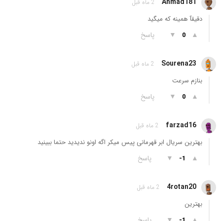
Ahmad181
2 ماه قبل
دقیقآ همینه که میگید
▲
▼
پاسخ
0
Sourena23
2 ماه قبل
بنازم سرعت
▲
▼
پاسخ
0
farzad16
2 ماه قبل
بهترین سریال ابر قهرمانی پیس میکر اگه اونو ندیدید حتما ببینید
▲
▼
پاسخ
-1
4rotan20
2 ماه قبل
بهترین
▲
▼
پاسخ
-1