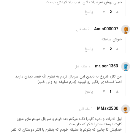
خیلی بهش نمره بالا دادن. ۸ ب بالا لایقش نیست
▲
▼
پاسخ
2
Amin000007
2 ماه قبل
خوش ساخته
▲
▼
پاسخ
2
mrjoon1353
2 هفته قبل
من تازه شروع به دیدن این سریال کردم به نظرم اگه قصد دیدن دارید
اصلا نسخه ی رنگی رو نبینید (بازم سلیقه ایه ولی خب)
▲
▼
پاسخ
1
MMax2500
1 ماه قبل
اول نظرات و نمره کاربرا نگاه میکنم بعد فیلم و سریال میبنم مای مویز
کارت درسته خدارا شکر که داریمت
خدایش تا جایی که بتونم با سلیقه خودم که بنظرم با اکثر دوستان که نظر