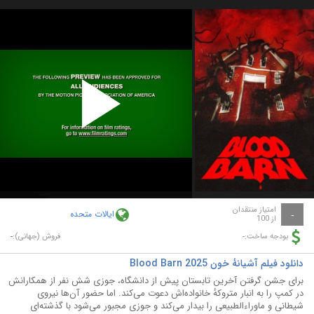
Play
Video
امتیاز منتقدان
ایالات متحده
-
از 100
-
-
بودجه ساخت:
فروش (جهانی):
دانلود فیلم آشیانهٔ خون Blood Barn 2025
برای جشن گرفتن آخرین تابستان پیش از دانشگاه، جوزی شش نفر از همکارانش
در کمپ را به انبار متروکهٔ خانواده‌اش دعوت می‌کند. اما حضور آن‌ها نیروی
شیطانی و ماوراءالطبیعی را بیدار می‌کند و جوزی مجبور می‌شود با گذشته‌ای