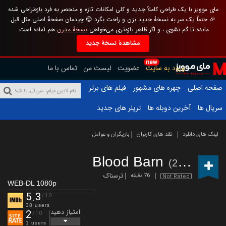
مای موویز با یک طراحی کاملاً جدید و کلی امکانات تازه و منحصر به فرد بازطراحی شده
🎉 حتماً یک سر به نسخهٔ جدید بزن و راحت بگرد 😊 چیدمان صفحهٔ اصلی مثل قبل
مانده تا گم نشوی ، و اگر ظاهر تازه‌تری می‌خواهی
نسخهٔ مدرن
هم آماده است.
مشاهدهٔ نسخهٔ جدید
new
ورود به سایت
عضویت
لیست من
تماس با ما
صفحه اصلی
چهره های مشهور
فیلم های برتر
سریال ها
آخرین دوبله ها
تریلر های جدید
لینک های دانلود
نقد های کاربران
بازیگران و عوامل
Blood Barn
(2025)
ترسناک
76 دقیقه
Not Rated
WEB-DL 1080p
5.3
/10
38 users
امتیاز دهید
2
/10
1 users