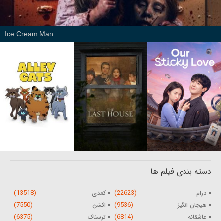
Ice Cream Man
دسته بندی فیلم ها
(13518)
(22623)
درام
کمدی
(7550)
(9536)
هیجان انگیز
اکشن
(6375)
(6814)
عاشقانه
ترسناک