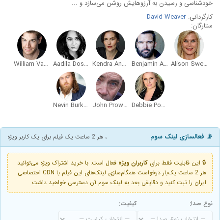
خودشناسی و رسیدن به آرزوهایش روشن می‌سازد و ...
کارگردانی:
David Weaver
ستارگان:
William Vaughan
Aadila Dosani
Kendra Anderson
Benjamin Ayres
Alison Sweeney
Nevin Burkholder
John Prowse
Debbie Podowski
📡 فعالسازی لینک سوم
، هر 2 ساعت یک فیلم برای یک کاربر ویژه
🔒 این قابلیت فقط برای
کاربران ویژه
فعال است. با خرید اشتراک ویژه می‌توانید
هر 2 ساعت یک‌بار درخواست همگام‌سازی لینک‌های این فیلم با CDN اختصاصی
ایران را ثبت کنید و دقایقی بعد به لینک سوم آن دسترسی خواهید داشت
نوع صدا:
کیفیت: