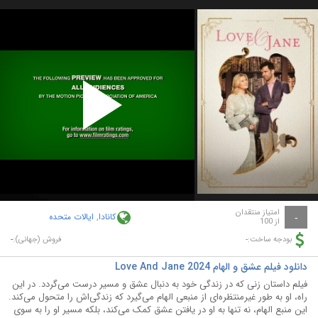
Play
Video
امتیاز منتقدان
کانادا
,
ایالات متحده
-
از 100
-
-
بودجه ساخت:
فروش (جهانی):
دانلود فیلم عشق و الهام Love And Jane 2024
فیلم داستان زنی که در زندگی خود به دنبال عشق و مسیر درست می‌گردد. در این
راه، او به طور غیرمنتظره‌ای از منبعی الهام می‌گیرد که زندگی‌اش را متحول می‌کند.
این منبع الهام، نه تنها به او در یافتن عشق کمک می‌کند، بلکه مسیر او را به سوی