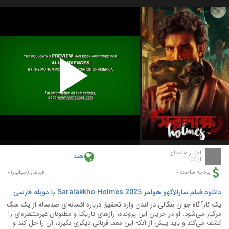
Play
Video
امتیاز منتقدان
هند
-
از 100
-
-
بودجه ساخت:
فروش (جهانی):
دانلود فیلم سارا‌لاکھو هولمز Saralakkho Holmes 2025 با دوبله فارسی
یک کارآگاه جوان بنگالی در لندن وارد تحقیق درباره افسانه‌ای صدساله از یک سگ
مرگبار می‌شود. او در جریان این پرونده، رازهای تاریک و مظنونان غیرمنتظره‌ای را
کشف می‌کند و باید پیش از آنکه این معما قربانی دیگری بگیرد، آن را حل کند و