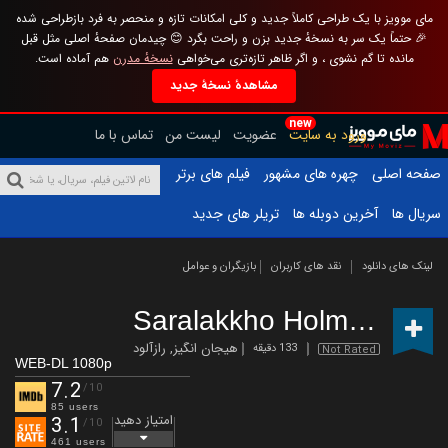
مای موویز با یک طراحی کاملاً جدید و کلی امکانات تازه و منحصر به فرد بازطراحی شده
🎉 حتماً یک سر به نسخهٔ جدید بزن و راحت بگرد 😊 چیدمان صفحهٔ اصلی مثل قبل
مانده تا گم نشوی ، و اگر ظاهر تازه‌تری می‌خواهی
نسخهٔ مدرن
هم آماده است.
مشاهدهٔ نسخهٔ جدید
new
ورود به سایت
عضویت
لیست من
تماس با ما
صفحه اصلی
چهره های مشهور
فیلم های برتر
سریال ها
آخرین دوبله ها
تریلر های جدید
لینک های دانلود
نقد های کاربران
بازیگران و عوامل
Saralakkho Holmes
(2025)
هیجان انگیز
,
رازآلود
133 دقیقه
Not Rated
WEB-DL 1080p
7.2
/10
85 users
امتیاز دهید
3.1
/10
461 users