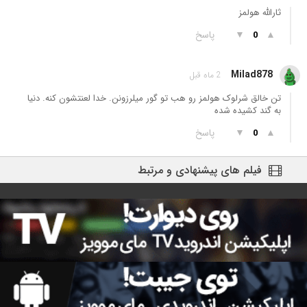
ثارالله هولمز
▲
▼
پاسخ
0
Milad878
2 ماه قبل
تن خالق شرلوک هولمز رو هب تو گور میلرزونن. خدا لعنتشون کنه. دنیا
به گند کشیده شده
▲
▼
پاسخ
0
فیلم های پیشنهادی و مرتبط