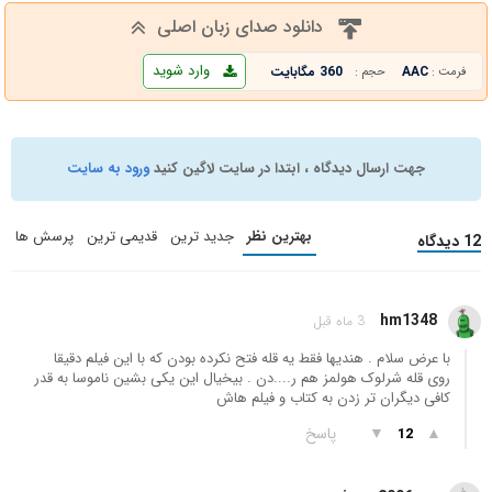
دانلود صدای زبان اصلی
وارد شوید
AAC
360 مگابایت
فرمت :
حجم :
جهت ارسال دیدگاه ، ابتدا در سایت لاگین کنید
ورود به سایت
بهترین نظر
جدید ترین
قدیمی ترین
پرسش ها
12 دیدگاه
hm1348
3 ماه قبل
با عرض سلام . هندیها فقط یه قله فتح نکرده بودن که با این فیلم دقیقا
روی قله شرلوک هولمز هم ر....دن . بیخیال این یکی بشین ناموسا به قدر
کافی دیگران تر زدن به کتاب و فیلم هاش
▲
▼
پاسخ
12