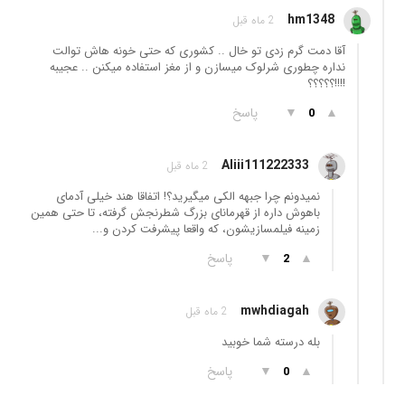
hm1348
2 ماه قبل
آقا دمت گرم زدی تو خال .. کشوری که حتی خونه هاش توالت
نداره چطوری شرلوک میسازن و از مغز استفاده میکنن .. عجیبه
!!!!؟؟؟؟؟
▲
▼
پاسخ
0
Aliii111222333
2 ماه قبل
نمیدونم چرا جبهه الکی میگیرید؟! اتفاقا هند خیلی آدمای
باهوش داره از قهرمانای بزرگ شطرنجش گرفته، تا حتی همین
زمینه فیلمسازیشون، که واقعا پیشرفت کردن و...
▲
▼
پاسخ
2
mwhdiagah
2 ماه قبل
بله درسته شما خوبید
▲
▼
پاسخ
0