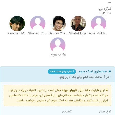
...
کارگردانی:
ستارگان:
Kanchan Mullick
Shaheb Chattopadhyay
Gaurav Chakrabarty
Shataf Figar
Arna Mukhopadhyay
Priya Karfa
📡 فعالسازی لینک سوم
1 نفر درخواست داده
، هر 2 ساعت یک فیلم برای یک کاربر ویژه
🔒 این قابلیت فقط برای
کاربران ویژه
فعال است. با خرید اشتراک ویژه می‌توانید
هر 2 ساعت یک‌بار درخواست همگام‌سازی لینک‌های این فیلم با CDN اختصاصی
ایران را ثبت کنید و دقایقی بعد به لینک سوم آن دسترسی خواهید داشت
نوع صدا:
کیفیت: