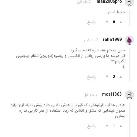
iman2006pro
2 ماه قبل
خخخ اسمو
▲
▼
پاسخ
8
raha1999
2 ماه قبل
حس میکنم هند داره انتقام میگیره
کی میشه ما پارسی زبانان از انگلیس و روسیه(شوروی)انتقام اینچنینی
بگیریم؟!!!
;)
▲
▼
پاسخ
2
mosi1363
2 ماه قبل
هندی ها این فیلم‌هایی که قهرمان هوش بالایی دارد بهش نمیاد اینها باید
همون فیلمایی که عشق و اکشن که زیاد استفاده از مغز کارایی نداره
بسازن
▲
▼
پاسخ
1