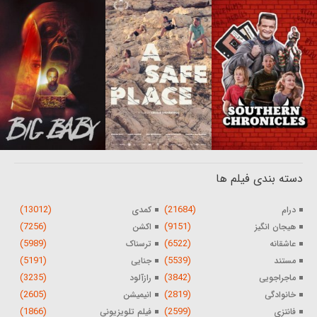
دسته بندی فیلم ها
(13012)
(21684)
درام
کمدی
(7256)
(9151)
هیجان انگیز
اکشن
(5989)
(6522)
عاشقانه
ترسناک
(5191)
(5539)
مستند
جنایی
(3235)
(3842)
ماجراجویی
رازآلود
(2605)
(2819)
خانوادگی
انیمیشن
(1866)
(2599)
فانتزی
فیلم تلویزیونی