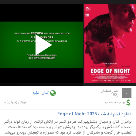
Play
Video
امتیاز منتقدان
آلمان
,
ترکیه
-
از 100
-
-
بودجه ساخت:
فروش (جهانی):
دانلود فیلم لبهٔ شب Edge of Night 2025
برادران کنان و سینان یشیل‌یپراک، هر دو افسر در ارتش ترکیه، از زمان تولد درگیر
تضاد و کشمکش با یکدیگر بوده‌اند. پدرشان ژنرالی برجسته بود که بعدها تحت
تعقیب قرار گرفت و مادرشان از اقلیت کُرد بود که همواره با تبعیض روبه‌رو می‌شد