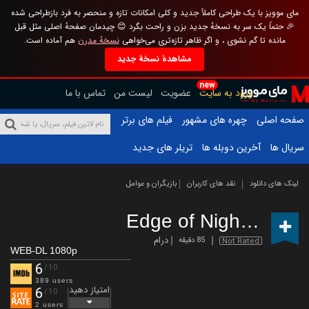
مای موویز با یک طراحی کاملاً جدید و کلی امکانات تازه و منحصر به فرد بازطراحی شده
🎉 حتماً یک سر به نسخهٔ جدید بزن و راحت بگرد 😊 چیدمان صفحهٔ اصلی مثل قبل
مانده تا گم نشوی ، و اگر ظاهر تازه‌تری می‌خواهی
نسخهٔ مدرن
هم آماده است.
مشاهدهٔ نسخهٔ جدید
new
ورود به سایت
عضویت
لیست من
تماس با ما
صفحه اصلی
چهره های مشهور
فیلم های برتر
سریال ها
آخرین دوبله ها
تریلر های جدید
لینک های دانلود
نقد های کاربران
بازیگران و عوامل
Edge of Night
(2025)
درام
85 دقیقه
Not Rated
WEB-DL 1080p
6
/10
389 users
امتیاز دهید
6
/10
2 users