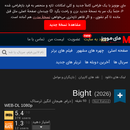
مای موویز با یک طراحی کاملاً جدید و کلی امکانات تازه و منحصر به فرد بازطراحی شده
🎉 حتماً یک سر به نسخهٔ جدید بزن و راحت بگرد 😊 چیدمان صفحهٔ اصلی مثل قبل
مانده تا گم نشوی ، و اگر ظاهر تازه‌تری می‌خواهی
نسخهٔ مدرن
هم آماده است.
مشاهدهٔ نسخهٔ جدید
new
ورود به سایت
عضویت
لیست من
تماس با ما
صفحه اصلی
چهره های مشهور
فیلم های برتر
سریال ها
آخرین دوبله ها
تریلر های جدید
لینک های دانلود
نقد های کاربران
بازیگران و عوامل
Bight
(2026)
درام
,
هیجان انگیز
,
ترسناک
93 دقیقه
Not Rated
WEB-DL 1080p
5.4
/10
378 users
امتیاز دهید
1.3
/10
12 users