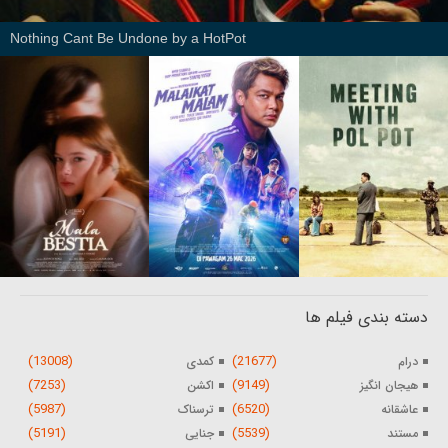
Nothing Cant Be Undone by a HotPot
دسته بندی فیلم ها
(13008)
(21677)
درام
کمدی
(7253)
(9149)
هیجان انگیز
اکشن
(5987)
(6520)
عاشقانه
ترسناک
(5191)
(5539)
مستند
جنایی