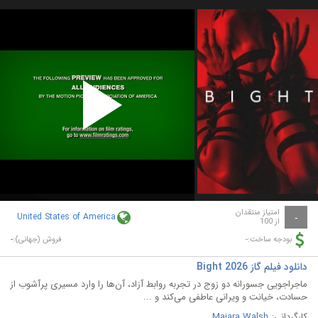
Play
Video
امتیاز منتقدان
United States of America
-
از 100
-
-
بودجه ساخت:
فروش (جهانی):
دانلود فیلم گاز Bight 2026
ماجراجویی جسورانه دو زوج در تجربه روابط آزاد، آن‌ها را وارد مسیری پرآشوب از
حسادت، خیانت و ویرانی عاطفی می‌کند و ...
کارگردانی:
Maiara Walsh