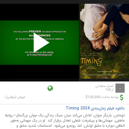
Play
Video
امتیاز منتقدان
-
از 100
-
$130,000
بودجه ساخت:
فروش (جهانی):
دانلود فیلم زمان‌بندی Timing 2024
توماس، بازیگر جوان، تلاش می‌کند میان سبک زندگی یک جوان بزرگسال—روابط
عاطفی، مهمانی‌ها و پیشرفت شغلی تعادل برقرار کند. او در یک مهمانی به‌طور
اتفاقی دوباره با عشق اولش، اما، روبه‌رو می‌شود. احساسات شدید عشق و