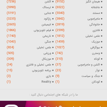
(7256)
(9152)
هیجان انگیز
اکشن
(5990)
(6522)
عاشقانه
ترسناک
(5191)
(5540)
مستند
جنایی
(3235)
(3842)
ماجراجویی
رازآلود
(2605)
(2819)
خانوادگی
انیمیشن
(1866)
(2599)
فانتزی
فیلم تلویزیونی
(1740)
(1812)
علمی تخیلی
تاریخی
(1043)
(1459)
موزیک
جنگی
(824)
(1027)
بیوگرافی
علمی تخیلی
(505)
(742)
وسترن
ورزشی
(309)
(310)
کوتاه
موزیکال
(34)
(37)
اکشن و ماجراجویی
علمی تخیلی و فانتزی
(15)
(23)
نوآر
برنامه تلویزیونی
(3)
(9)
جنگ و سیاست
بازی
(1)
(1)
کودکان
Reality
ما را در شبکه های اجتماعی دنبال کنید :