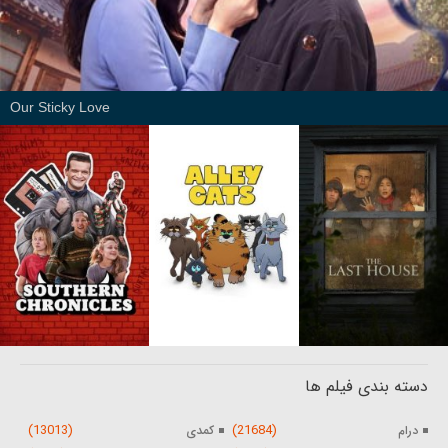
Our Sticky Love
دسته بندی فیلم ها
(13013)
(21684)
درام
کمدی