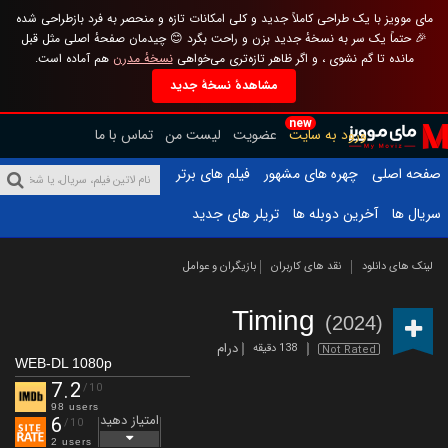
مای موویز با یک طراحی کاملاً جدید و کلی امکانات تازه و منحصر به فرد بازطراحی شده
🎉 حتماً یک سر به نسخهٔ جدید بزن و راحت بگرد 😊 چیدمان صفحهٔ اصلی مثل قبل
مانده تا گم نشوی ، و اگر ظاهر تازه‌تری می‌خواهی
نسخهٔ مدرن
هم آماده است.
مشاهدهٔ نسخهٔ جدید
new
ورود به سایت
عضویت
لیست من
تماس با ما
صفحه اصلی
چهره های مشهور
فیلم های برتر
سریال ها
آخرین دوبله ها
تریلر های جدید
لینک های دانلود
نقد های کاربران
بازیگران و عوامل
Timing
(2024)
درام
138 دقیقه
Not Rated
WEB-DL 1080p
7.2
/10
98 users
امتیاز دهید
6
/10
2 users