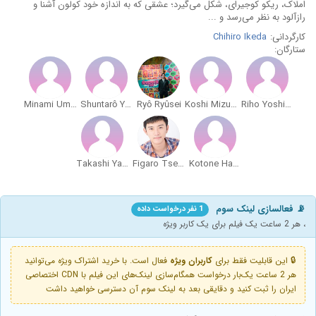
املاک، ریکو کوجیرای، شکل می‌گیرد؛ عشقی که به اندازه خود کولون آشنا و
رازآلود به نظر می‌رسد و ...
کارگردانی:
Chihiro Ikeda
ستارگان:
Minami Umezawa
Shuntarô Yanagi
Ryô Ryûsei
Koshi Mizukami
Riho Yoshioka
Takashi Yamanaka
Figaro Tseng
Kotone Hanase
📡 فعالسازی لینک سوم
1 نفر درخواست داده
، هر 2 ساعت یک فیلم برای یک کاربر ویژه
🔒 این قابلیت فقط برای
کاربران ویژه
فعال است. با خرید اشتراک ویژه می‌توانید
هر 2 ساعت یک‌بار درخواست همگام‌سازی لینک‌های این فیلم با CDN اختصاصی
ایران را ثبت کنید و دقایقی بعد به لینک سوم آن دسترسی خواهید داشت