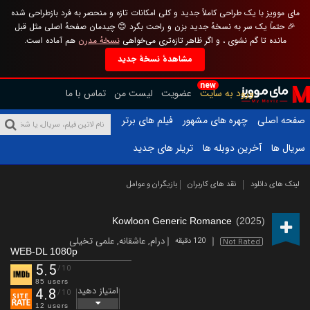
مای موویز با یک طراحی کاملاً جدید و کلی امکانات تازه و منحصر به فرد بازطراحی شده
🎉 حتماً یک سر به نسخهٔ جدید بزن و راحت بگرد 😊 چیدمان صفحهٔ اصلی مثل قبل
مانده تا گم نشوی ، و اگر ظاهر تازه‌تری می‌خواهی
نسخهٔ مدرن
هم آماده است.
مشاهدهٔ نسخهٔ جدید
new
ورود به سایت
عضویت
لیست من
تماس با ما
صفحه اصلی
چهره های مشهور
فیلم های برتر
سریال ها
آخرین دوبله ها
تریلر های جدید
لینک های دانلود
نقد های کاربران
بازیگران و عوامل
Kowloon Generic Romance
(2025)
درام
,
عاشقانه
,
علمی تخیلی
120 دقیقه
Not Rated
WEB-DL 1080p
5.5
/10
85 users
امتیاز دهید
4.8
/10
12 users