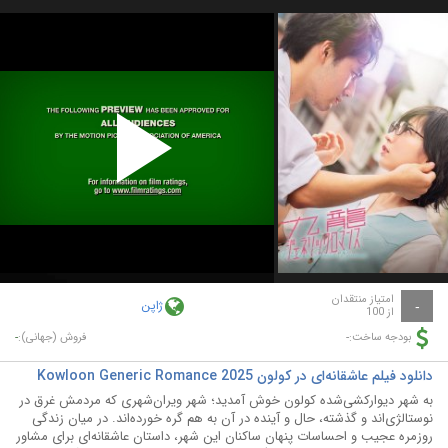
Play
Video
امتیاز منتقدان
ژاپن
-
از 100
-
-
بودجه ساخت:
فروش (جهانی):
دانلود فیلم عاشقانه‌ای در کولون Kowloon Generic Romance 2025
به شهر دیوارکشی‌شده کولون خوش آمدید؛ شهر ویران‌شهری که مردمش غرق در
نوستالژی‌اند و گذشته، حال و آینده در آن به هم گره خورده‌اند. در میان زندگی
روزمره عجیب و احساسات پنهان ساکنان این شهر، داستان عاشقانه‌ای برای مشاور