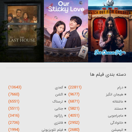
دسته بندی فیلم ها
(13643)
(22811)
درام
کمدی
(7660)
(9677)
هیجان انگیز
اکشن
(6551)
(6871)
عاشقانه
ترسناک
(5511)
(5821)
مستند
جنایی
(3416)
(4051)
ماجراجویی
رازآلود
(2736)
(2952)
خانوادگی
فانتزی
(1994)
(2680)
انیمیشن
فیلم تلویزیونی