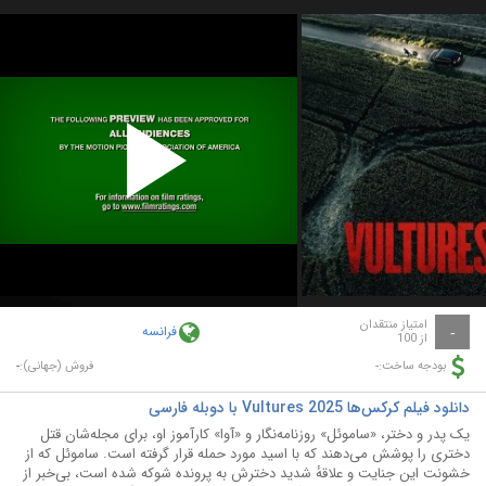
Play
Video
امتیاز منتقدان
فرانسه
-
از 100
-
-
بودجه ساخت:
فروش (جهانی):
دانلود فیلم کرکس‌ها Vultures 2025 با دوبله فارسی
یک پدر و دختر، «ساموئل» روزنامه‌نگار و «آوا» کارآموز او، برای مجله‌شان قتل
دختری را پوشش می‌دهند که با اسید مورد حمله قرار گرفته است. ساموئل که از
خشونت این جنایت و علاقهٔ شدید دخترش به پرونده شوکه شده است، بی‌خبر از