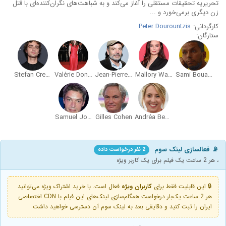
تحریریه تحقیقات مستقلی را آغاز می‌کند و به شباهت‌های نگران‌کننده‌ای با قتل
زن دیگری برمی‌خورد و ...
کارگردانی:
Peter Dourountzis
ستارگان:
Stefan Crepon
Valérie Donzelli
Jean-Pierre Darroussin
Mallory Wanecque
Sami Bouajila
Samuel Jouy
Gilles Cohen
Andréa Bescond
📡 فعالسازی لینک سوم
2 نفر درخواست داده
، هر 2 ساعت یک فیلم برای یک کاربر ویژه
🔒 این قابلیت فقط برای
کاربران ویژه
فعال است. با خرید اشتراک ویژه می‌توانید
هر 2 ساعت یک‌بار درخواست همگام‌سازی لینک‌های این فیلم با CDN اختصاصی
ایران را ثبت کنید و دقایقی بعد به لینک سوم آن دسترسی خواهید داشت