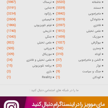
(5987)
(6520)
عاشقانه
ترسناک
(5191)
(5539)
مستند
جنایی
(3234)
(3842)
ماجراجویی
رازآلود
(2604)
(2819)
خانوادگی
انیمیشن
(1866)
(2597)
فانتزی
فیلم تلویزیونی
(1740)
(1812)
علمی تخیلی
تاریخی
(1043)
(1459)
موزیک
جنگی
(822)
(1027)
بیوگرافی
علمی تخیلی
(505)
(742)
وسترن
ورزشی
(309)
(310)
کوتاه
موزیکال
(34)
(37)
اکشن و ماجراجویی
علمی تخیلی و فانتزی
(15)
(23)
نوآر
برنامه تلویزیونی
(3)
(9)
جنگ و سیاست
بازی
(1)
(1)
کودکان
Reality
ما را در شبکه های اجتماعی دنبال کنید :