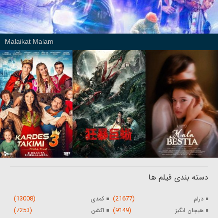
Malaikat Malam
دسته بندی فیلم ها
(13008)
(21677)
درام
کمدی
(7253)
(9149)
هیجان انگیز
اکشن