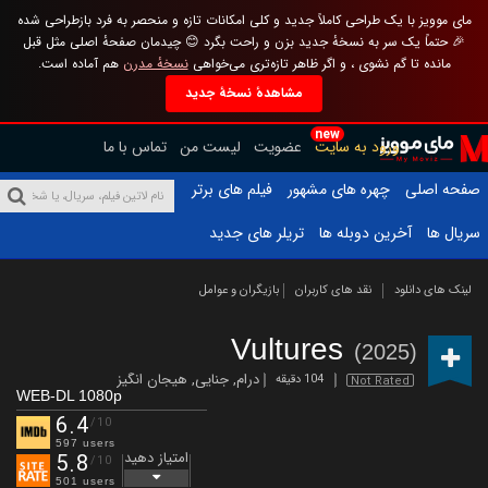
مای موویز با یک طراحی کاملاً جدید و کلی امکانات تازه و منحصر به فرد بازطراحی شده
🎉 حتماً یک سر به نسخهٔ جدید بزن و راحت بگرد 😊 چیدمان صفحهٔ اصلی مثل قبل
مانده تا گم نشوی ، و اگر ظاهر تازه‌تری می‌خواهی
نسخهٔ مدرن
هم آماده است.
مشاهدهٔ نسخهٔ جدید
new
ورود به سایت
عضویت
لیست من
تماس با ما
صفحه اصلی
چهره های مشهور
فیلم های برتر
سریال ها
آخرین دوبله ها
تریلر های جدید
لینک های دانلود
نقد های کاربران
بازیگران و عوامل
Vultures
(2025)
درام
,
جنایی
,
هیجان انگیز
104 دقیقه
Not Rated
WEB-DL 1080p
6.4
/10
597 users
امتیاز دهید
5.8
/10
501 users