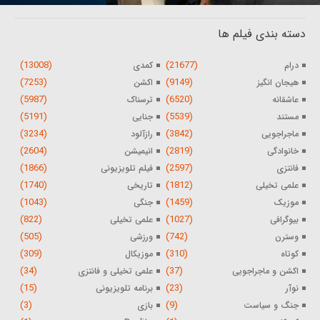
دسته بندی فیلم ها
(13008)
(21677)
درام
کمدی
(7253)
(9149)
هیجان انگیز
اکشن
(5987)
(6520)
عاشقانه
ترسناک
(5191)
(5539)
مستند
جنایی
(3234)
(3842)
ماجراجویی
رازآلود
(2604)
(2819)
خانوادگی
انیمیشن
(1866)
(2597)
فانتزی
فیلم تلویزیونی
(1740)
(1812)
علمی تخیلی
تاریخی
(1043)
(1459)
موزیک
جنگی
(822)
(1027)
بیوگرافی
علمی تخیلی
(505)
(742)
وسترن
ورزشی
(309)
(310)
کوتاه
موزیکال
(34)
(37)
اکشن و ماجراجویی
علمی تخیلی و فانتزی
(15)
(23)
نوآر
برنامه تلویزیونی
(3)
(9)
جنگ و سیاست
بازی