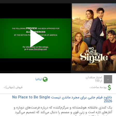
Play
Video
امتیاز منتقدان
ایتالیا
-
از 100
-
-
بودجه ساخت:
فروش (جهانی):
دانلود فیلم جایی برای مجرد ماندن نیست No Place to Be Single
2026
یک کمدی عاشقانه هوشمندانه و سرگرم‌کننده که درباره فرصت‌های دوباره و
آغازهای تازه است و زنی قوی و مصمم را دنبال می‌کند که تصمیم می‌گیرد