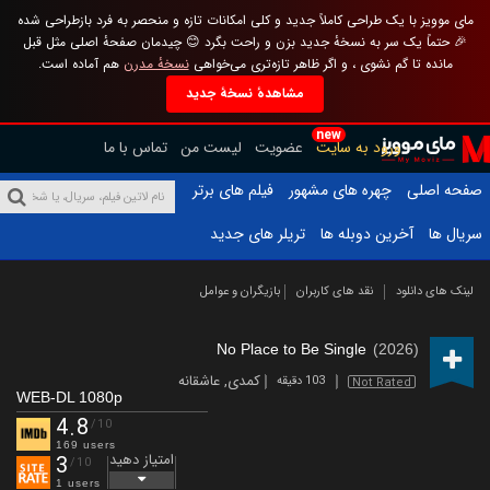
مای موویز با یک طراحی کاملاً جدید و کلی امکانات تازه و منحصر به فرد بازطراحی شده
🎉 حتماً یک سر به نسخهٔ جدید بزن و راحت بگرد 😊 چیدمان صفحهٔ اصلی مثل قبل
مانده تا گم نشوی ، و اگر ظاهر تازه‌تری می‌خواهی
نسخهٔ مدرن
هم آماده است.
مشاهدهٔ نسخهٔ جدید
new
ورود به سایت
عضویت
لیست من
تماس با ما
صفحه اصلی
چهره های مشهور
فیلم های برتر
سریال ها
آخرین دوبله ها
تریلر های جدید
لینک های دانلود
نقد های کاربران
بازیگران و عوامل
No Place to Be Single
(2026)
کمدی
,
عاشقانه
103 دقیقه
Not Rated
WEB-DL 1080p
4.8
/10
169 users
امتیاز دهید
3
/10
1 users