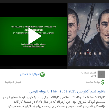
Play
Video
امتیاز منتقدان
اسپانیا
,
قزاقستان
-
از 100
-
-
بودجه ساخت:
فروش (جهانی):
دانلود فیلم آتش‌بس The Truce 2025 با دوبله فارسی
"کارلاگ" مخفف اردوگاه کار اصلاحی کاراگاندا، یکی از بزرگ‌ترین اردوگاه‌های کار در
سیستم گولاگ شوروی بود. این اردوگاه که در سال ۱۹۳۱ در منطقهٔ کاراگاندا
قزاقستان تأسیس شد، محیطی سخت و بی‌رحمانه برای زندانیان فراهم می‌کرد.