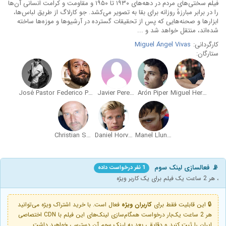
فیلم سختی‌های مردم در دهه‌های ۱۹۳۰ تا ۱۹۵۰ و مقاومت و کرامت انسانی آن‌ها
را در برابر مبارزهٔ روزانه برای بقا به تصویر می‌کشد. جو کارلاگ از طریق لباس‌ها،
ابزارها و صحنه‌هایی که پس از تحقیقات گسترده در آرشیوها و موزه‌ها ساخته
شده‌اند، منتقل خواهد شد و ...
کارگردانی:
Miguel Ángel Vivas
ستارگان:
José Pastor
Federico Pérez Rey
Javier Pereira
Arón Piper
Miguel Herrán
Christian Stamm
Daniel Horvath
Manel Llunell
📡 فعالسازی لینک سوم
1 نفر درخواست داده
، هر 2 ساعت یک فیلم برای یک کاربر ویژه
🔒 این قابلیت فقط برای
کاربران ویژه
فعال است. با خرید اشتراک ویژه می‌توانید
هر 2 ساعت یک‌بار درخواست همگام‌سازی لینک‌های این فیلم با CDN اختصاصی
ایران را ثبت کنید و دقایقی بعد به لینک سوم آن دسترسی خواهید داشت