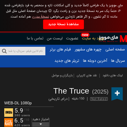
مای موویز با یک طراحی کاملاً جدید و کلی امکانات تازه و منحصر به فرد بازطراحی شده
🎉 حتماً یک سر به نسخهٔ جدید بزن و راحت بگرد 😊 چیدمان صفحهٔ اصلی مثل قبل
مانده تا گم نشوی ، و اگر ظاهر تازه‌تری می‌خواهی
نسخهٔ مدرن
هم آماده است.
مشاهدهٔ نسخهٔ جدید
new
ورود به سایت
عضویت
لیست من
تماس با ما
صفحه اصلی
چهره های مشهور
فیلم های برتر
سریال ها
آخرین دوبله ها
تریلر های جدید
لینک های دانلود
نقد های کاربران
بازیگران و عوامل
The Truce
(2025)
درام
,
تاریخی
150 دقیقه
Not Rated
WEB-DL 1080p
5.9
/10
380 users
امتیاز دهید
6.5
/10
420 users