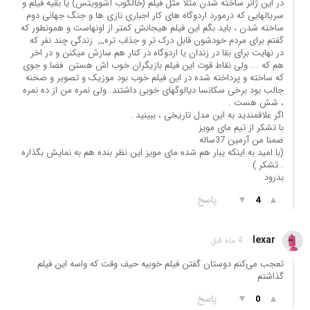
در این ژانر ساخته شدن مثلا مثل فیلم (خالکوب آشوویتس) یا بقیه فیلم و
سریالهایی که درمورد اردوگاه های کار اجباری نازی ها و جنگ جهانی دوم
ساخته شدن ، باید بگم این فیلم هیجانش کمتر از اونهاست و همونطور که
گفتم برای مردم خودشون قابل درک تر و جذاب تره,,, ‌ زندگی چند نفر که
در نهایت برای بقا در زندان یا اردوگاه در کنار هم سازش میکنن و در اخر
هم که ... ولی نقاط قوت این فیلم بازیگران خوب اش هستن ‌ فضا و جوی
که ساخته و پرداخته شده در این فیلم خوب بود موزیک و تصویر و صحنه
جالب بود برخی سکانسا دیالوگهای خوبی داشتند. ولی نمره من از ده نمره
، شش هست .
اگر علاقمندید به این مدل تاریخی ، ببینید .
با تشکر از تیم مای مویز
ضمنا من آرمین 37ساله ‌
(با امید به اینکه یبار هم شده مای مویز این نظر بنده هم به نمایش بگذاره
. تشکر )
بدرود
▲
▼
پاسخ
4
lexar
4 ماه قبل
تعجب می‌کنم دوستان گفتن فیلم خوبیه حیف وقت که واسه این فیلم
گذاشتم
▲
▼
پاسخ
0