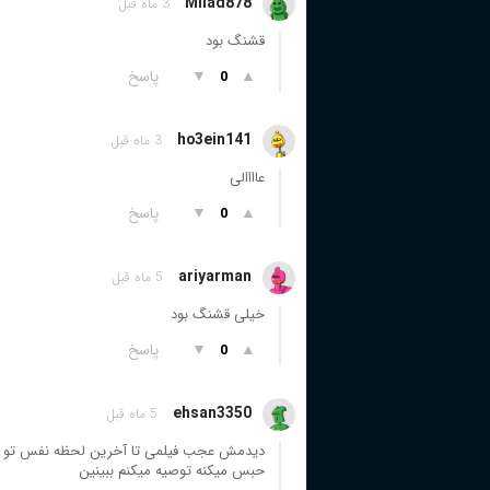
Milad878
3 ماه قبل
قشنگ بود
▲
▼
پاسخ
0
ho3ein141
3 ماه قبل
عاااالی
▲
▼
پاسخ
0
ariyarman
5 ماه قبل
خیلی قشنگ بود
▲
▼
پاسخ
0
ehsan3350
5 ماه قبل
دیدمش عجب فیلمی تا آخرین لحظه نفس تو 
حبس میکنه توصیه میکنم ببینین