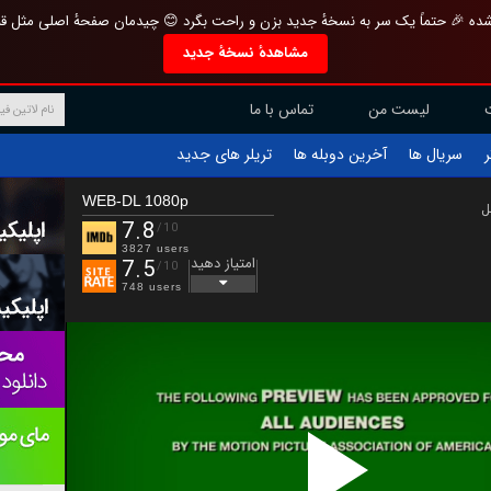
تازه و منحصر به فرد بازطراحی شده 🎉 حتماً یک سر به نسخهٔ جدید بزن و راحت بگرد 
مشاهدهٔ نسخهٔ جدید
تماس با ما
لیست من
تریلر های جدید
آخرین دوبله ها
سریال ها
ف
WEB-DL 1080p
ب
7.8
/10
3827 users
امتیاز دهید
7.5
/10
748 users