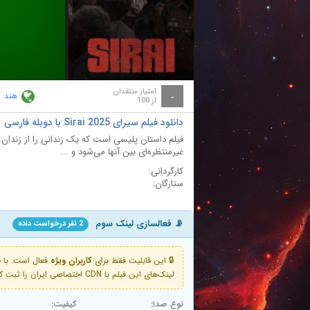
ay
deo
امتیاز منتقدان
هند
-
از 100
دانلود فیلم سیرای Sirai 2025 با دوبله فارسی
فیلم داستان پلیسی است که یک زندانی را از زندان ول
غیرمنتظره‌ای بین آنها می‌شود و ...
کارگردانی:
ستارگان:
📡 فعالسازی لینک سوم
2 نفر درخواست داده
🔒 این قابلیت فقط برای
کاربران ویژه
لینک‌های این فیلم با CDN اختصاصی ایران را ثبت کنید و دقایقی بعد به لینک سوم آن دسترسی خواهید داشت
نوع صدا:
کیفیت: