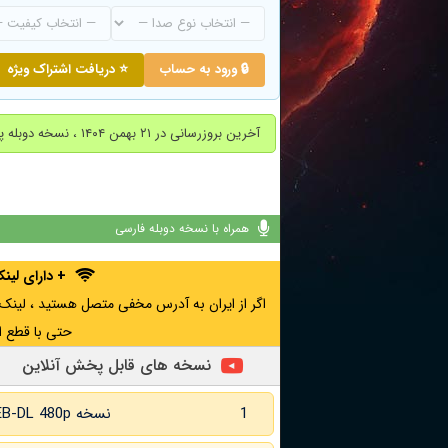
🔒 ورود به حساب
⭐ دریافت اشتراک ویژه
آخرین بروزرسانی در ۲۱ بهمن ۱۴۰۴ ، نسخه دوبله پارسی اضافه شد.
همراه با نسخه دوبله فارسی
+ دارای لی
حتی با قطع ا
نسخه های قابل پخش آنلاین
1
نسخه WEB-DL 480p