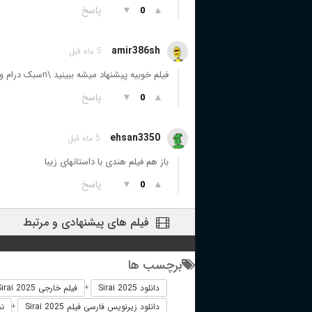
▲
▼
پاسخ
0
amir386sh
5 ماه قبل
فیلم خوبیه پیشنهاد میشه ببینید \nسبک درام و کمی عاشقانه ... کمی هم باید حوصله داشته باشید
▲
▼
پاسخ
0
ehsan3350
5 ماه قبل
باز هم فیلم هندی با داستانهای زیبا
▲
▼
پاسخ
0
فیلم های پیشنهادی و مرتبط
برچسب ها
دانلود Sirai 2025
فیلم خارجی Sirai 2025
+
دانلود زیرنویس فارسی فیلم Sirai 2025
نسخه 
+