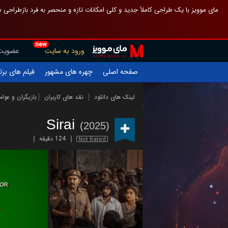
 چیدمان صفحهٔ اصلی مثل قبل مانده تا گم نشوی ، و اگر ظاهر تازه‌تری می‌خواهی
new
عضویت
ورود به سایت
یلم های برتر
چهره های مشهور
صفحه اصلی
ازیگران و عوامل
نقد های کاربران
لینک های دانلود
Sirai
(2025)
124 دقیقه
Not Rated