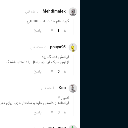
Mehdimalek
5 ماه قبل
گریه هام بند نمیاد عاااااااااالی
▲
▼
پاسخ
1
pouya95
2 هفته قبل
فیلمش قشنگ بود
از اون سبک فیلمای باحال با داستان قشنگ
▲
▼
پاسخ
0
Kop
1 ماه قبل
امتیاز ۷
فیلمنامه و داستان دارد و ساختار خوب برای تع
▲
▼
پاسخ
0