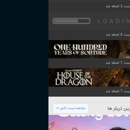
ن تریلر ها
مشاهده لیست کامل >>