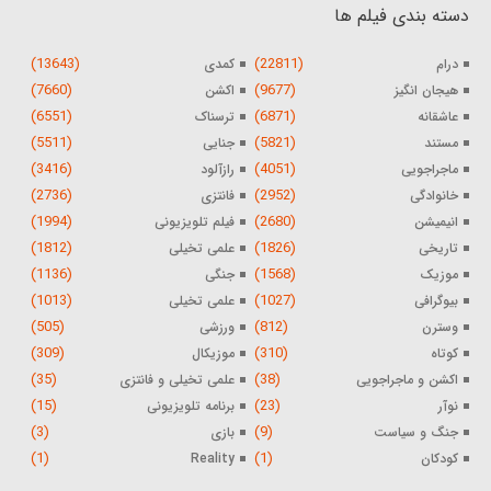
دسته بندی فیلم ها
(13643)
(22811)
درام
کمدی
(7660)
(9677)
هیجان انگیز
اکشن
(6551)
(6871)
عاشقانه
ترسناک
(5511)
(5821)
مستند
جنایی
(3416)
(4051)
ماجراجویی
رازآلود
(2736)
(2952)
خانوادگی
فانتزی
(1994)
(2680)
انیمیشن
فیلم تلویزیونی
(1812)
(1826)
تاریخی
علمی تخیلی
(1136)
(1568)
موزیک
جنگی
(1013)
(1027)
بیوگرافی
علمی تخیلی
(505)
(812)
وسترن
ورزشی
(309)
(310)
کوتاه
موزیکال
(35)
(38)
اکشن و ماجراجویی
علمی تخیلی و فانتزی
(15)
(23)
نوآر
برنامه تلویزیونی
(3)
(9)
جنگ و سیاست
بازی
(1)
(1)
کودکان
Reality