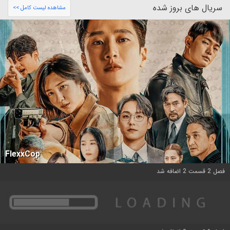
سریال های بروز شده
مشاهده لیست کامل >>
FlexxCop
فصل 2 قسمت 2 اضافه شد