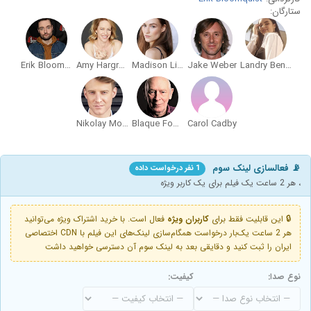
ستارگان:
Erik Bloomquist
Amy Hargreaves
Madison Lintz
Jake Weber
Landry Bender
Nikolay Moss
Blaque Fowler
Carol Cadby
📡 فعالسازی لینک سوم
1 نفر درخواست داده
، هر 2 ساعت یک فیلم برای یک کاربر ویژه
🔒 این قابلیت فقط برای
کاربران ویژه
فعال است. با خرید اشتراک ویژه می‌توانید
هر 2 ساعت یک‌بار درخواست همگام‌سازی لینک‌های این فیلم با CDN اختصاصی
ایران را ثبت کنید و دقایقی بعد به لینک سوم آن دسترسی خواهید داشت
نوع صدا:
کیفیت: