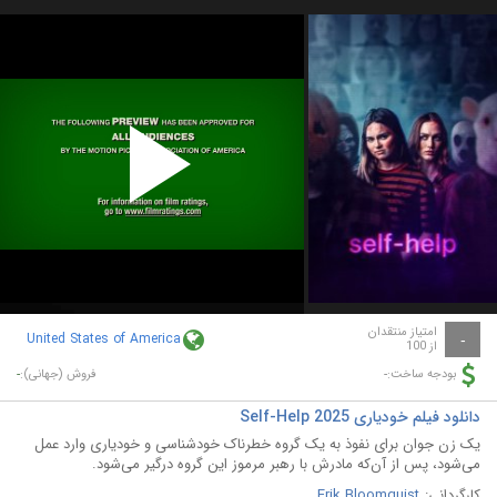
Play
Video
امتیاز منتقدان
United States of America
-
از 100
-
-
بودجه ساخت:
فروش (جهانی):
دانلود فیلم خودیاری Self-Help 2025
یک زن جوان برای نفوذ به یک گروه خطرناک خودشناسی و خودیاری وارد عمل
می‌شود، پس از آن‌که مادرش با رهبر مرموز این گروه درگیر می‌شود.
کارگردانی:
Erik Bloomquist