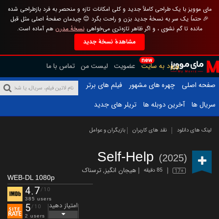
مای موویز با یک طراحی کاملاً جدید و کلی امکانات تازه و منحصر به فرد بازطراحی شده
🎉 حتماً یک سر به نسخهٔ جدید بزن و راحت بگرد 😊 چیدمان صفحهٔ اصلی مثل قبل
مانده تا گم نشوی ، و اگر ظاهر تازه‌تری می‌خواهی
نسخهٔ مدرن
هم آماده است.
مشاهدهٔ نسخهٔ جدید
new
ورود به سایت
عضویت
لیست من
تماس با ما
صفحه اصلی
چهره های مشهور
فیلم های برتر
سریال ها
آخرین دوبله ها
تریلر های جدید
لینک های دانلود
نقد های کاربران
بازیگران و عوامل
Self-Help
(2025)
هیجان انگیز
,
ترسناک
85 دقیقه
17+
WEB-DL 1080p
4.7
/10
385 users
امتیاز دهید
5
/10
2 users