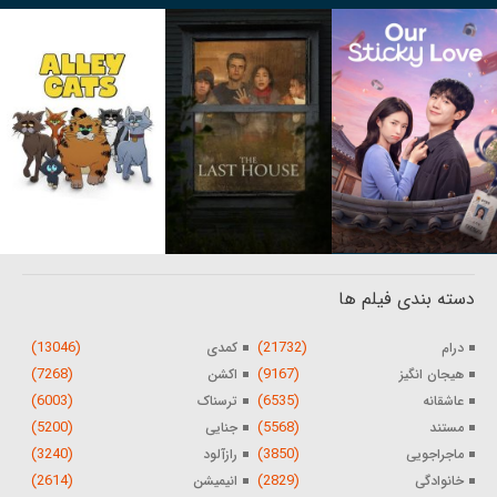
دسته بندی فیلم ها
(13046)
(21732)
درام
کمدی
(7268)
(9167)
هیجان انگیز
اکشن
(6003)
(6535)
عاشقانه
ترسناک
(5200)
(5568)
مستند
جنایی
(3240)
(3850)
ماجراجویی
رازآلود
(2614)
(2829)
خانوادگی
انیمیشن