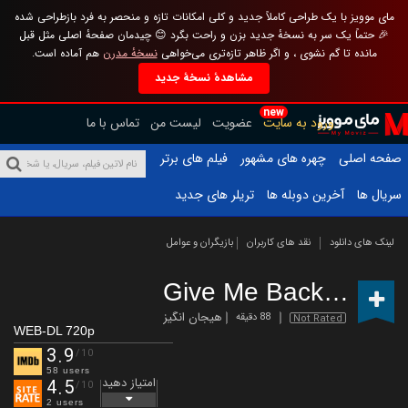
مای موویز با یک طراحی کاملاً جدید و کلی امکانات تازه و منحصر به فرد بازطراحی شده
🎉 حتماً یک سر به نسخهٔ جدید بزن و راحت بگرد 😊 چیدمان صفحهٔ اصلی مثل قبل
مانده تا گم نشوی ، و اگر ظاهر تازه‌تری می‌خواهی
نسخهٔ مدرن
هم آماده است.
مشاهدهٔ نسخهٔ جدید
new
ورود به سایت
عضویت
لیست من
تماس با ما
صفحه اصلی
چهره های مشهور
فیلم های برتر
سریال ها
آخرین دوبله ها
تریلر های جدید
لینک های دانلود
نقد های کاربران
بازیگران و عوامل
Give Me Back My Baby
هیجان انگیز
88 دقیقه
Not Rated
WEB-DL 720p
3.9
/10
58 users
امتیاز دهید
4.5
/10
2 users