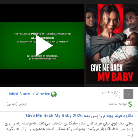
Play
Video
امتیاز منتقدان
United States of America
-
از 100
-
-
بودجه ساخت:
فروش (جهانی):
دانلود فیلم بچه‌ام را پس بده Give Me Back My Baby 2026
وقتی یک زوج برای فرزندشان مادر جایگزین انتخاب می‌کنند، ناخواسته راه را برای
وسواسی خطرناک باز می‌کنند؛ وسواسی که ممکن است همه‌چیز را از آن‌ها بگیرد
و ...