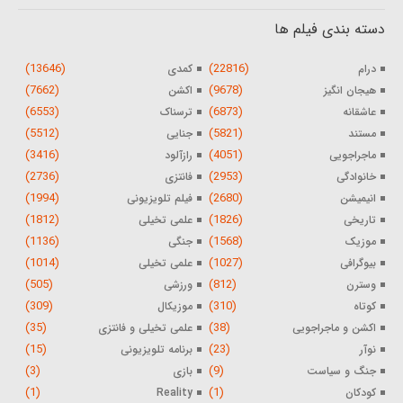
دسته بندی فیلم ها
(13646)
(22816)
درام
کمدی
(7662)
(9678)
هیجان انگیز
اکشن
(6553)
(6873)
عاشقانه
ترسناک
(5512)
(5821)
مستند
جنایی
(3416)
(4051)
ماجراجویی
رازآلود
(2736)
(2953)
خانوادگی
فانتزی
(1994)
(2680)
انیمیشن
فیلم تلویزیونی
(1812)
(1826)
تاریخی
علمی تخیلی
(1136)
(1568)
موزیک
جنگی
(1014)
(1027)
بیوگرافی
علمی تخیلی
(505)
(812)
وسترن
ورزشی
(309)
(310)
کوتاه
موزیکال
(35)
(38)
اکشن و ماجراجویی
علمی تخیلی و فانتزی
(15)
(23)
نوآر
برنامه تلویزیونی
(3)
(9)
جنگ و سیاست
بازی
(1)
(1)
کودکان
Reality