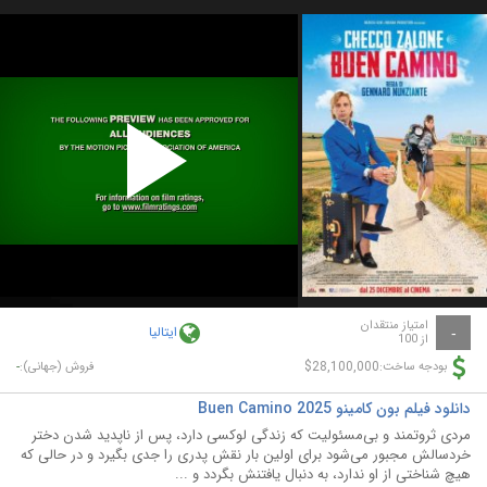
Play
Video
امتیاز منتقدان
ایتالیا
-
از 100
-
$28,100,000
بودجه ساخت:
فروش (جهانی):
دانلود فیلم بون کامینو Buen Camino 2025
مردی ثروتمند و بی‌مسئولیت که زندگی لوکسی دارد، پس از ناپدید شدن دختر
خردسالش مجبور می‌شود برای اولین بار نقش پدری را جدی بگیرد و در حالی که
هیچ شناختی از او ندارد، به دنبال یافتنش بگردد و ...