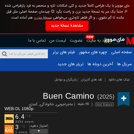
مای موویز با یک طراحی کاملاً جدید و کلی امکانات تازه و منحصر به فرد بازطراحی شده
🎉 حتماً یک سر به نسخهٔ جدید بزن و راحت بگرد 😊 چیدمان صفحهٔ اصلی مثل قبل
مانده تا گم نشوی ، و اگر ظاهر تازه‌تری می‌خواهی
نسخهٔ مدرن
هم آماده است.
مشاهدهٔ نسخهٔ جدید
new
ورود به سایت
عضویت
لیست من
تماس با ما
صفحه اصلی
چهره های مشهور
فیلم های برتر
سریال ها
آخرین دوبله ها
تریلر های جدید
لینک های دانلود
نقد های کاربران
بازیگران و عوامل
Buen Camino
(2025)
ماجراجویی
,
خانوادگی
,
کمدی
90 دقیقه
Not Rated
WEB-DL 1080p
6.4
/10
3251 users
امتیاز دهید
3
/10
1 users