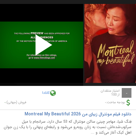
Play
Video
امتیاز منتقدان
کانادا
-
از 100
-
-
بودجه ساخت:
فروش (جهانی):
دانلود فیلم مونترال زیبای من Montreal My Beautiful 2026
فِنگ شیا، مهاجر چینی ساکن مونترال که 53 سال دارد، سرانجام با میل
سرکوب‌شده‌اش نسبت به زنان روبه‌رو می‌شود و رابطه‌ای پنهانی را با یک زن جوان
اهل کبک آغاز می‌کند و ...