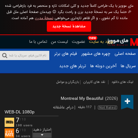
مای موویز با یک طراحی کاملاً جدید و کلی امکانات تازه و منحصر به فرد بازطراحی شده
🎉 حتماً یک سر به نسخهٔ جدید بزن و راحت بگرد 😊 چیدمان صفحهٔ اصلی مثل قبل
مانده تا گم نشوی ، و اگر ظاهر تازه‌تری می‌خواهی
نسخهٔ مدرن
هم آماده است.
مشاهدهٔ نسخهٔ جدید
new
ورود به سایت
عضویت
لیست من
تماس با ما
صفحه اصلی
چهره های مشهور
فیلم های برتر
سریال ها
آخرین دوبله ها
تریلر های جدید
لینک های دانلود
نقد های کاربران
بازیگران و عوامل
Montreal My Beautiful
(2026)
درام
,
عاشقانه
117 دقیقه
Not Rated
WEB-DL 1080p
7
/10
198 users
امتیاز دهید
6
/10
34 users