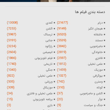
دسته بندی فیلم ها
(13008)
(21677)
درام
کمدی
(7253)
(9149)
هیجان انگیز
اکشن
(5987)
(6520)
عاشقانه
ترسناک
(5191)
(5539)
مستند
جنایی
(3234)
(3842)
ماجراجویی
رازآلود
(2604)
(2819)
خانوادگی
انیمیشن
(1866)
(2597)
فانتزی
فیلم تلویزیونی
(1740)
(1812)
علمی تخیلی
تاریخی
(1043)
(1459)
موزیک
جنگی
(822)
(1027)
بیوگرافی
علمی تخیلی
(505)
(742)
وسترن
ورزشی
(309)
(310)
کوتاه
موزیکال
(34)
(37)
اکشن و ماجراجویی
علمی تخیلی و فانتزی
(15)
(23)
نوآر
برنامه تلویزیونی
(3)
(9)
جنگ و سیاست
بازی