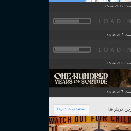
ن تریلر ها
مشاهده لیست کامل >>