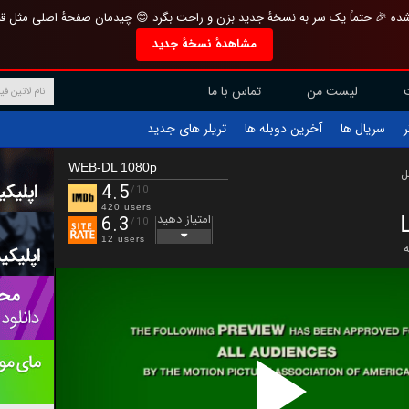
تازه و منحصر به فرد بازطراحی شده 🎉 حتماً یک سر به نسخهٔ جدید بزن و راحت بگرد 
مشاهدهٔ نسخهٔ جدید
تماس با ما
لیست من
تریلر های جدید
آخرین دوبله ها
سریال ها
ف
WEB-DL 1080p
ب
4.5
/10
420 users
امتیاز دهید
6.3
/10
12 users
ع