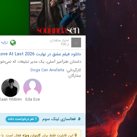
ay
deo
امتیاز منتقدان
ترکیه
-
از 100
دانلود فیلم عشق در نهایت Love At Last 2026
داستان طنزآمیز آسلی، یک مدیر تبلیغات که نمی‌خواهد
کارگردانی:
Doga Can Anafarta
ستارگان:
Kaan Yildirim
Eda Ece
📡 فعالسازی لینک سوم
1 نفر درخواست داده
🔒 این قابلیت فقط برای
کاربران ویژه