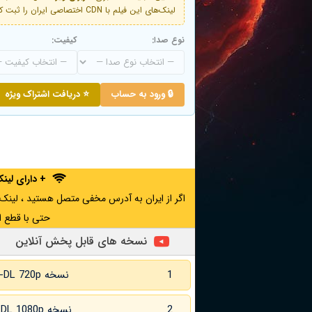
لینک‌های این فیلم با CDN اختصاصی ایران را ثبت کنید و دقایقی بعد به لینک سوم آن دسترسی خواهید داشت
نوع صدا:
کیفیت:
🔒 ورود به حساب
⭐ دریافت اشتراک ویژه
+ دارای لی
حتی با قطع ا
نسخه های قابل پخش آنلاین
1
نسخه WEB-DL 720p زبان اصلی
2
نسخه WEB-DL 1080p زبان اصلی