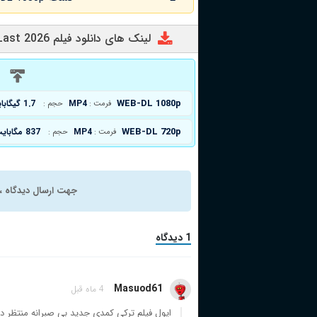
لینک های دانلود فیلم Love At Last 2026
د
WEB-DL 1080p
MP4
1.7 گیگابایت
فرمت :
حجم :
WEB-DL 720p
MP4
837 مگابایت
فرمت :
حجم :
جهت ارسال دیدگاه ، 
1 دیدگاه
Masuod61
4 ماه قبل
ایول فیلم ترکی کمدی جدید بی صبرانه منتظر دو