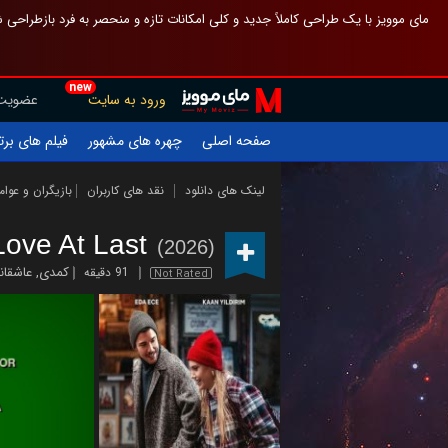
 چیدمان صفحهٔ اصلی مثل قبل مانده تا گم نشوی ، و اگر ظاهر تازه‌تری می‌خواهی
new
عضویت
ورود به سایت
یلم های برتر
چهره های مشهور
صفحه اصلی
ازیگران و عوامل
نقد های کاربران
لینک های دانلود
Love At Last
(2026)
اشقانه
,
کمدی
91 دقیقه
Not Rated