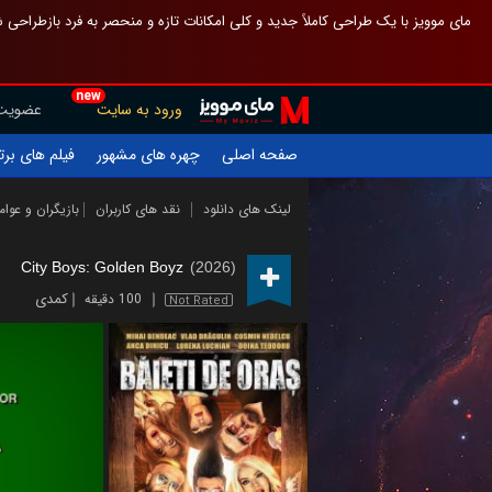
 چیدمان صفحهٔ اصلی مثل قبل مانده تا گم نشوی ، و اگر ظاهر تازه‌تری می‌خواهی
new
عضویت
ورود به سایت
یلم های برتر
چهره های مشهور
صفحه اصلی
ازیگران و عوامل
نقد های کاربران
لینک های دانلود
City Boys: Golden Boyz
(2026)
کمدی
100 دقیقه
Not Rated