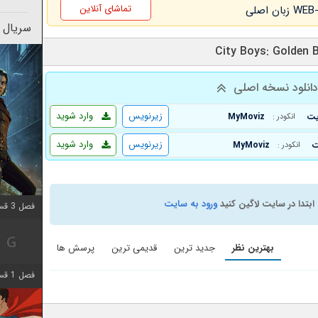
تماشای آنلاین
سریال 
انلود نسخه اصلی
زیرنویس
وارد شوید
MyMoviz
انکودر :
زیرنویس
وارد شوید
MyMoviz
انکودر :
ابتدا در سایت لاگین کنید
ورود به سایت
فصل 3 قسمت 3 اضافه شد
بهترین نظر
جدید ترین
قدیمی ترین
پرسش ها
فصل 1 قسمت 6 اضافه شد