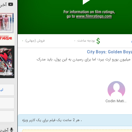
Pl
آخری
Vi
-
-
بودجه ساخت:
فروش (جهانی):
پس از مرگ یکی از بستگان دور، مالون قرار است 9 میلیون یورو ارث ببرد؛ اما برای رسیدن به این پول، باید مدرک
لی
Codin Maticiuc
، هر 2 ساعت یک فیلم برای یک کاربر ویژه
آخرین