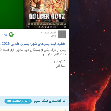
ay
deo
امتیاز منتقدان
رومانی
-
از 100
دانلود فیلم پسرهای شهر: پسران طلایی City Boys: Golden Boyz 2026
دانشگاهی بگیرد و ...
کارگردانی:
ستارگان:
📡 فعالسازی لینک سوم
1 نفر درخواست داده