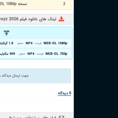
2
نسخه WEB-DL 1080p زبان اصلی
لینک های دانلود فیلم City Boys: Golden Boyz 2026
د
WEB-DL 1080p
MP4
1.8 گیگابایت
فرمت :
حجم :
WEB-DL 720p
MP4
909 مگابایت
فرمت :
حجم :
جهت ارسال دیدگاه ، 
0 دیدگاه
فیلم های پیشنهادی و مرتبط