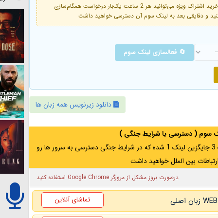
فعال است. با خرید اشتراک ویژه می‌توانید هر 2 ساعت یک‌بار درخواست همگام‌سازی
🔄 فعالسازی لینک سوم
دانلود زیرنویس همه زبان ها
نک سوم ( دسترسی با شرایط جنگی )
اگر از ایران به آدرس مخفی متصل هستید ، لینک 3 جایگزین لینک 1 شده که در شرایط جنگی دسترسی به سرور ها رو
رتباطات بین الملل خواهید داشت
درصورت بروز مشکل از مرورگر Google Chrome استفاده کنید
تماشای آنلاین