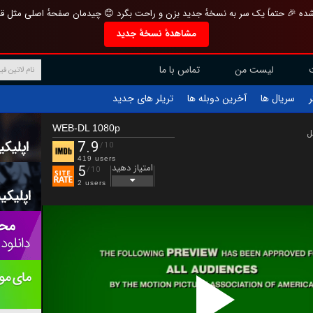
تازه و منحصر به فرد بازطراحی شده 🎉 حتماً یک سر به نسخهٔ جدید بزن و راحت بگرد 
مشاهدهٔ نسخهٔ جدید
تماس با ما
لیست من
تریلر های جدید
آخرین دوبله ها
سریال ها
ف
WEB-DL 1080p
ب
7.9
/10
419 users
امتیاز دهید
5
/10
2 users