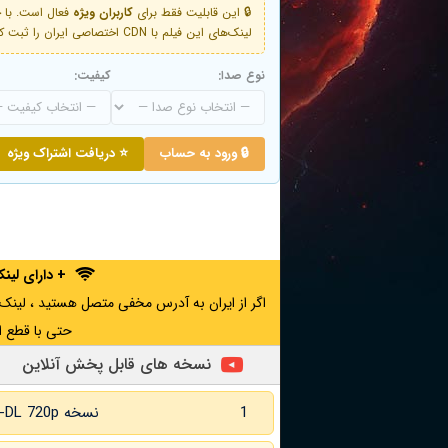
🔒 این قابلیت فقط برای
کاربران ویژه
لینک‌های این فیلم با CDN اختصاصی ایران را ثبت کنید و دقایقی بعد به لینک سوم آن دسترسی خواهید داشت
نوع صدا:
کیفیت:
🔒 ورود به حساب
⭐ دریافت اشتراک ویژه
+ دارای لی
حتی با قطع ا
نسخه های قابل پخش آنلاین
1
نسخه WEB-DL 720p زبان اصلی