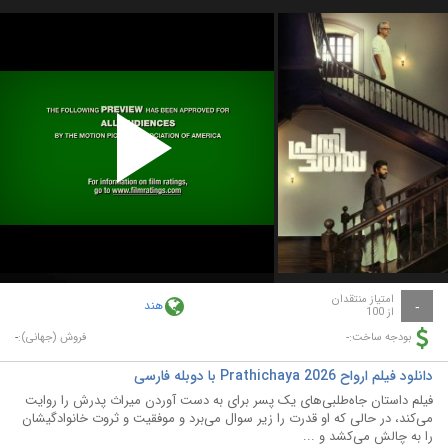
Play
Video
امتیاز منتقدان
هند
-
از 100
-
-
بودجه ساخت:
فروش (جهانی):
دانلود فیلم ارواح Prathichaya 2026 با دوبله فارسی
فیلم داستان جاه‌طلبی‌های یک پسر برای به دست آوردن میراث پدرش را روایت
می‌کند، در حالی که او قدرت را زیر سوال می‌برد و موفقیت و ثروت خانوادگیشان
را به چالش می‌کشد و ...