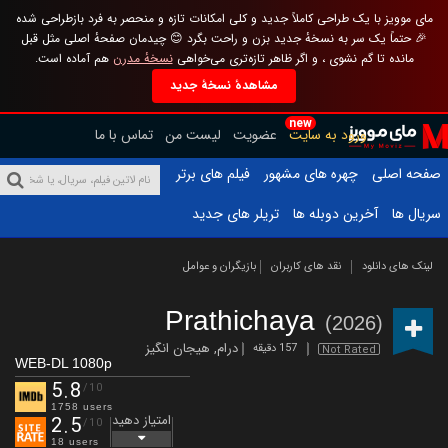
مای موویز با یک طراحی کاملاً جدید و کلی امکانات تازه و منحصر به فرد بازطراحی شده
🎉 حتماً یک سر به نسخهٔ جدید بزن و راحت بگرد 😊 چیدمان صفحهٔ اصلی مثل قبل
مانده تا گم نشوی ، و اگر ظاهر تازه‌تری می‌خواهی
نسخهٔ مدرن
هم آماده است.
مشاهدهٔ نسخهٔ جدید
new
ورود به سایت
عضویت
لیست من
تماس با ما
صفحه اصلی
چهره های مشهور
فیلم های برتر
سریال ها
آخرین دوبله ها
تریلر های جدید
لینک های دانلود
نقد های کاربران
بازیگران و عوامل
Prathichaya
(2026)
درام
,
هیجان انگیز
157 دقیقه
Not Rated
WEB-DL 1080p
5.8
/10
1758 users
امتیاز دهید
2.5
/10
18 users