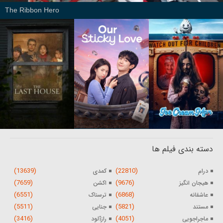
The Ribbon Hero
دسته بندی فیلم ها
(13639)
(22810)
درام
کمدی
(7659)
(9676)
هیجان انگیز
اکشن
(6551)
(6868)
عاشقانه
ترسناک
(5511)
(5821)
مستند
جنایی
(3416)
(4051)
ماجراجویی
رازآلود