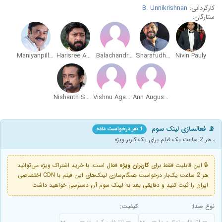
کارگردانی:
B. Unnikrishnan
ستارگان:
Maniyanpilla Raju
Harisree Asokan
Balachandra Menon
Sharafudheen
Nivin Pauly
Nishanth Sagar
Vishnu Agasthya
Ann Augustine
📡 فعالسازی لینک سوم
1 نفر درخواست داده
، هر 2 ساعت یک فیلم برای یک کاربر ویژه
🔒 این قابلیت فقط برای
کاربران ویژه
فعال است. با خرید اشتراک ویژه می‌توانید
هر 2 ساعت یک‌بار درخواست همگام‌سازی لینک‌های این فیلم با CDN اختصاصی
ایران را ثبت کنید و دقایقی بعد به لینک سوم آن دسترسی خواهید داشت
نوع صدا:
کیفیت: