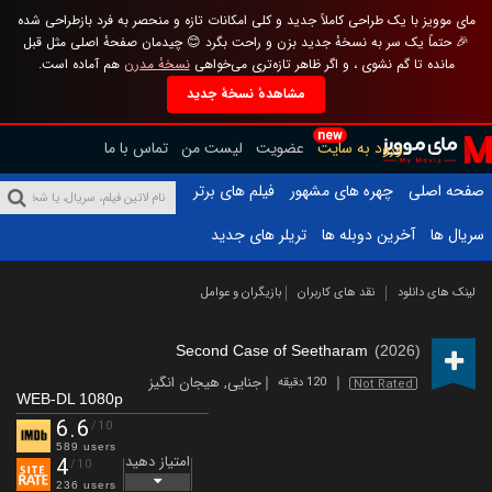
مای موویز با یک طراحی کاملاً جدید و کلی امکانات تازه و منحصر به فرد بازطراحی شده
🎉 حتماً یک سر به نسخهٔ جدید بزن و راحت بگرد 😊 چیدمان صفحهٔ اصلی مثل قبل
مانده تا گم نشوی ، و اگر ظاهر تازه‌تری می‌خواهی
نسخهٔ مدرن
هم آماده است.
مشاهدهٔ نسخهٔ جدید
new
ورود به سایت
عضویت
لیست من
تماس با ما
صفحه اصلی
چهره های مشهور
فیلم های برتر
سریال ها
آخرین دوبله ها
تریلر های جدید
لینک های دانلود
نقد های کاربران
بازیگران و عوامل
Second Case of Seetharam
(2026)
جنایی
,
هیجان انگیز
120 دقیقه
Not Rated
WEB-DL 1080p
6.6
/10
589 users
امتیاز دهید
4
/10
236 users