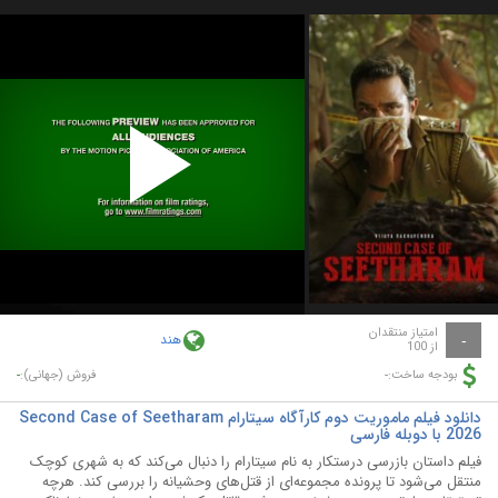
Play
Video
امتیاز منتقدان
هند
-
از 100
-
-
بودجه ساخت:
فروش (جهانی):
دانلود فیلم ماموریت دوم کارآگاه سیتارام Second Case of Seetharam
2026 با دوبله فارسی
فیلم داستان بازرسی درستکار به نام سیتارام را دنبال می‌کند که به شهری کوچک
منتقل می‌شود تا پرونده مجموعه‌ای از قتل‌های وحشیانه را بررسی کند. هرچه