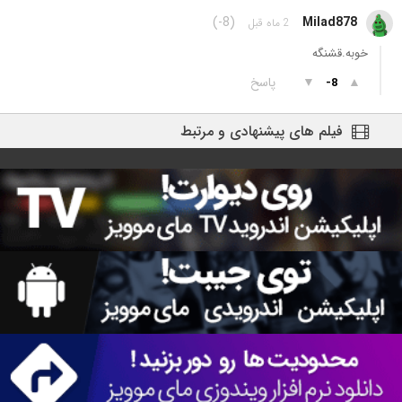
(-8)
Milad878
2 ماه قبل
خوبه.قشنگه
▲
▼
پاسخ
-8
فیلم های پیشنهادی و مرتبط