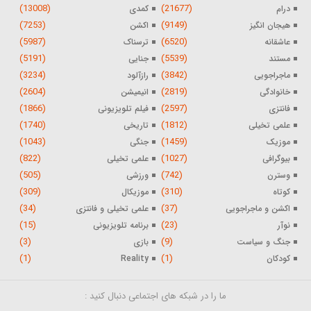
(13008)
(21677)
درام
کمدی
(7253)
(9149)
هیجان انگیز
اکشن
(5987)
(6520)
عاشقانه
ترسناک
(5191)
(5539)
مستند
جنایی
(3234)
(3842)
ماجراجویی
رازآلود
(2604)
(2819)
خانوادگی
انیمیشن
(1866)
(2597)
فانتزی
فیلم تلویزیونی
(1740)
(1812)
علمی تخیلی
تاریخی
(1043)
(1459)
موزیک
جنگی
(822)
(1027)
بیوگرافی
علمی تخیلی
(505)
(742)
وسترن
ورزشی
(309)
(310)
کوتاه
موزیکال
(34)
(37)
اکشن و ماجراجویی
علمی تخیلی و فانتزی
(15)
(23)
نوآر
برنامه تلویزیونی
(3)
(9)
جنگ و سیاست
بازی
(1)
(1)
کودکان
Reality
ما را در شبکه های اجتماعی دنبال کنید :