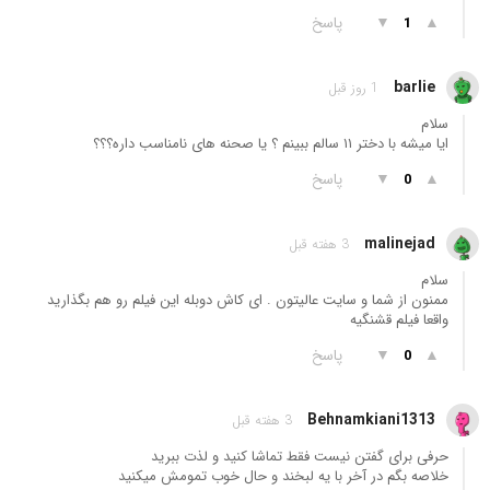
▲
▼
پاسخ
1
barlie
1 روز قبل
سلام
ایا میشه با دختر ۱۱ سالم ببینم ؟ یا صحنه های نامناسب داره؟؟؟
▲
▼
پاسخ
0
malinejad
3 هفته قبل
سلام
ممنون از شما و سایت عالیتون . ای کاش دوبله این فیلم رو هم بگذارید
واقعا فیلم قشنگیه
▲
▼
پاسخ
0
Behnamkiani1313
3 هفته قبل
حرفی برای گفتن نیست فقط تماشا کنید و لذت ببرید
خلاصه بگم در آخر با یه لبخند و حال خوب تمومش میکنید