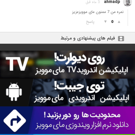
ahmadp
3 ماه قبل
نمره من 7 ممنون مای موویزعزیز
▲
▼
پاسخ
0
فیلم های پیشنهادی و مرتبط