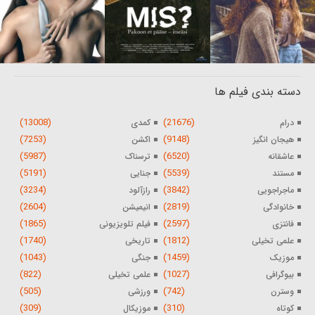
دسته بندی فیلم ها
(13008)
(21676)
درام
کمدی
(7253)
(9148)
هیجان انگیز
اکشن
(5987)
(6520)
عاشقانه
ترسناک
(5191)
(5539)
مستند
جنایی
(3234)
(3842)
ماجراجویی
رازآلود
(2604)
(2819)
خانوادگی
انیمیشن
(1865)
(2597)
فانتزی
فیلم تلویزیونی
(1740)
(1812)
علمی تخیلی
تاریخی
(1043)
(1459)
موزیک
جنگی
(822)
(1027)
بیوگرافی
علمی تخیلی
(505)
(742)
وسترن
ورزشی
(309)
(310)
کوتاه
موزیکال