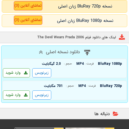
تماشای آنلاین (3)
نسخه BluRay 720p زبان اصلی
تماشای آنلاین (3)
نسخه BluRay 1080p زبان اصلی
لینک های دانلود فیلم The Devil Wears Prada 2006
دانلود نسخه اصلی
BluRay 1080p
MP4
2.0 گیگابایت
فرمت :
حجم :
زیرنویس
وارد شوید
BluRay 720p
MP4
701 مگابایت
فرمت :
حجم :
زیرنویس
وارد شوید
دنباله ها