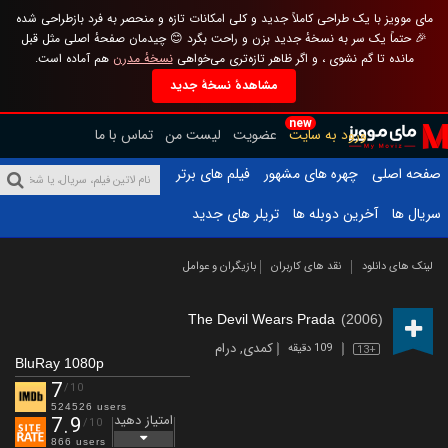
مای موویز با یک طراحی کاملاً جدید و کلی امکانات تازه و منحصر به فرد بازطراحی شده
🎉 حتماً یک سر به نسخهٔ جدید بزن و راحت بگرد 😊 چیدمان صفحهٔ اصلی مثل قبل
مانده تا گم نشوی ، و اگر ظاهر تازه‌تری می‌خواهی
نسخهٔ مدرن
هم آماده است.
مشاهدهٔ نسخهٔ جدید
new
ورود به سایت
عضویت
لیست من
تماس با ما
صفحه اصلی
چهره های مشهور
فیلم های برتر
سریال ها
آخرین دوبله ها
تریلر های جدید
لینک های دانلود
نقد های کاربران
بازیگران و عوامل
The Devil Wears Prada
(2006)
کمدی
,
درام
109 دقیقه
13+
BluRay 1080p
7
/10
524526 users
امتیاز دهید
7.9
/10
866 users