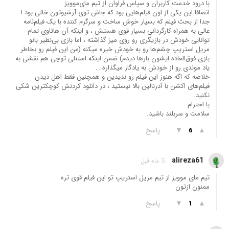
با درود خدمت کاربران و سپاس فراوان از تیم مای‌موویز
انصافا این یکی از اون فیلم‌هایی بود که جاش توی آرشیوتون خالی بود !
جدا از بحث فیلم که بسیار خوش ساخت و سرگرم کننده با یک فیلم‌نامه
عالی به همراه کارگردانی بسیار قوی هستش ، و اینکه آن هاتاوی تمام
توانایی خودش در بازیگری رو روی میز گذاشته ، اما بازی بی‌نظیر بانو
مریل استریپ چشم‌ها رو به خودش خیره میکنه (من این فیلم رو بخاطر
بازی فوق‌العاده ایشون بارها دیدم) ضمن اینکه استنلی توچی هم نقشی به
یاد موندی رو از خودش به یادگار میگذاره …
خلاصه که اگه هنوز این فیلم رو ندیدین و همچنین فقط اهل دیدن
فیلم‌های اکشن با آدرنالین بالا نیستید ، در دانلود کردنش کوچکترین شکی
نکنید.
با احترام
سلامت و سربلند باشید.
▲
▼
پاسخ
6
alireza61
3 ماه قبل
تیم مای موویز از تیم مریل استریپ تو این فیلم قوی تره
ممنون ازتون
▲
▼
پاسخ
1