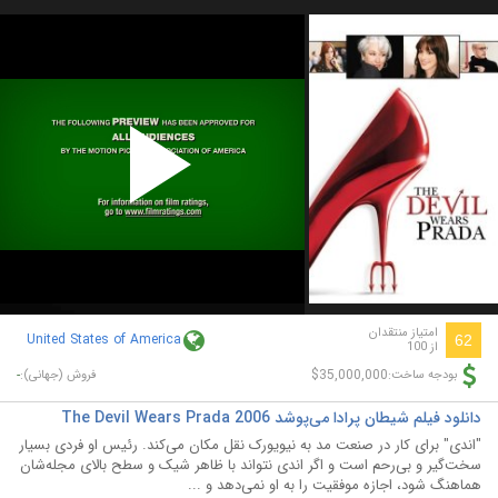
Play
Video
امتیاز منتقدان
United States of America
62
از 100
-
$35,000,000
بودجه ساخت:
فروش (جهانی):
دانلود فیلم شیطان پرادا می‌پوشد The Devil Wears Prada 2006
"اندی" برای کار در صنعت مد به نیویورک نقل مکان می‌کند. رئیس او فردی بسیار
سخت‌گیر و بی‌رحم است و اگر اندی نتواند با ظاهر شیک و سطح بالای مجله‌شان
هماهنگ شود، اجازه موفقیت را به او نمی‌دهد و ...