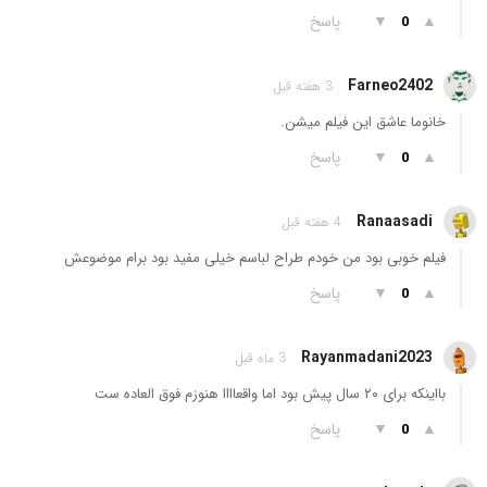
▲
▼
پاسخ
0
Farneo2402
3 هفته قبل
خانوما عاشق این فیلم میشن.
▲
▼
پاسخ
0
Ranaasadi
4 هفته قبل
فیلم خوبی بود من خودم طراح لباسم خیلی مفید بود برام موضوعش
▲
▼
پاسخ
0
Rayanmadani2023
3 ماه قبل
بااینکه برای ۲۰ سال پیش بود اما واقعاااا هنوزم فوق العاده ست
▲
▼
پاسخ
0