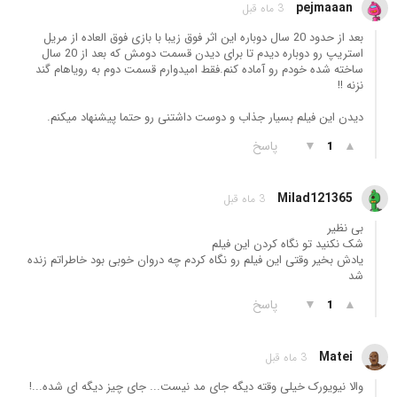
pejmaaan
3 ماه قبل
بعد از حدود 20 سال دوباره این اثر فوق زیبا با بازی فوق العاده از مریل
استریپ رو دوباره دیدم تا برای دیدن قسمت دومش که بعد از 20 سال
ساخته شده خودم رو آماده کنم.فقط امیدوارم قسمت دوم به رویاهام گند
نزنه !!
دیدن این فیلم بسیار جذاب و دوست داشتنی رو حتما پیشنهاد میکنم.
▲
▼
پاسخ
1
Milad121365
3 ماه قبل
بی نظیر
شک نکنید تو نگاه کردن این فیلم
یادش بخیر وقتی این فیلم رو نگاه کردم چه دروان خوبی بود خاطراتم زنده
شد
▲
▼
پاسخ
1
Matei
3 ماه قبل
والا نیویورک خیلی وقته دیگه جای مد نیست... جای چیز دیگه ای شده...!