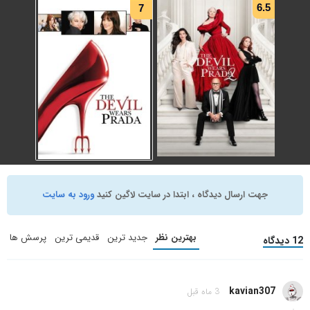
6.5
7
The Devil Wears Prada 2
(2026)
جهت ارسال دیدگاه ، ابتدا در سایت لاگین کنید
ورود به سایت
The Devil Wears Prada
کمدی
,
درام
(2006)
دوبله فارسی
کمدی
,
درام
بهترین نظر
جدید ترین
قدیمی ترین
پرسش ها
12 دیدگاه
+ WATCHLIST
+ WATCHLIST
kavian307
3 ماه قبل