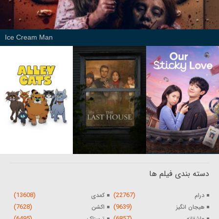
Ice Cream Man
دسته بندی فیلم ها
(13608)
(22767)
درام
کمدی
(7628)
(9639)
هیجان انگیز
اکشن
(6495)
(6857)
عاشقانه
ترسناک