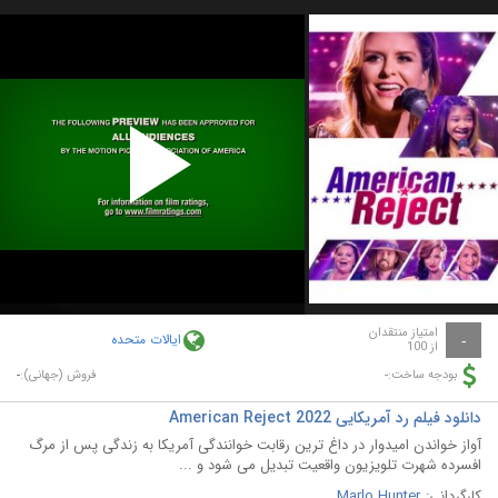
Play
Video
امتیاز منتقدان
ایالات متحده
-
از 100
-
-
بودجه ساخت:
فروش (جهانی):
دانلود فیلم رد آمریکایی American Reject 2022
آواز خواندن امیدوار در داغ ترین رقابت خوانندگی آمریکا به زندگی پس از مرگ
افسرده شهرت تلویزیون واقعیت تبدیل می شود و ...
کارگردانی:
Marlo Hunter