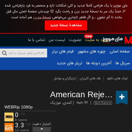
مای موویز با یک طراحی کاملاً جدید و کلی امکانات تازه و منحصر به فرد بازطراحی شده
🎉 حتماً یک سر به نسخهٔ جدید بزن و راحت بگرد 😊 چیدمان صفحهٔ اصلی مثل قبل
مانده تا گم نشوی ، و اگر ظاهر تازه‌تری می‌خواهی
نسخهٔ مدرن
هم آماده است.
مشاهدهٔ نسخهٔ جدید
new
ورود به سایت
عضویت
لیست من
تماس با ما
صفحه اصلی
چهره های مشهور
فیلم های برتر
سریال ها
آخرین دوبله ها
تریلر های جدید
لینک های دانلود
نقد های کاربران
بازیگران و عوامل
American Reject
(2022)
کمدی
,
موزیک
90 دقیقه
Not Rated
WEBRip 1080p
0
/10
0 users
امتیاز دهید
3.3
/10
12 users