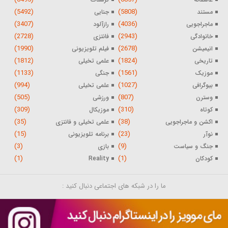
(5492)
(5808)
مستند
جنایی
(3407)
(4036)
ماجراجویی
رازآلود
(2728)
(2943)
خانوادگی
فانتزی
(1990)
(2678)
انیمیشن
فیلم تلویزیونی
(1812)
(1824)
تاریخی
علمی تخیلی
(1133)
(1561)
موزیک
جنگی
(994)
(1027)
بیوگرافی
علمی تخیلی
(505)
(807)
وسترن
ورزشی
(309)
(310)
کوتاه
موزیکال
(35)
(38)
اکشن و ماجراجویی
علمی تخیلی و فانتزی
(15)
(23)
نوآر
برنامه تلویزیونی
(3)
(9)
جنگ و سیاست
بازی
(1)
(1)
کودکان
Reality
ما را در شبکه های اجتماعی دنبال کنید :