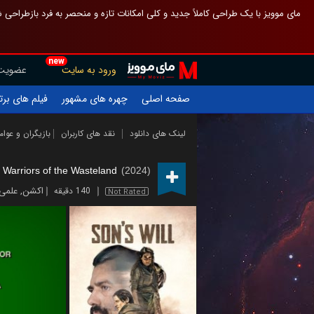
 چیدمان صفحهٔ اصلی مثل قبل مانده تا گم نشوی ، و اگر ظاهر تازه‌تری می‌خواهی
new
عضویت
ورود به سایت
یلم های برتر
چهره های مشهور
صفحه اصلی
ازیگران و عوامل
نقد های کاربران
لینک های دانلود
Warriors of the Wasteland
(2024)
خیلی
,
اکشن
140 دقیقه
Not Rated