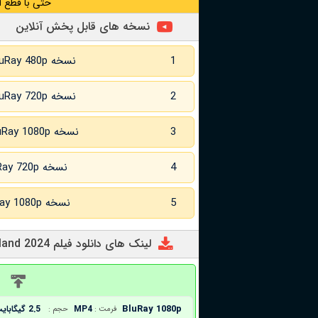
حتی با قطع ا
نسخه های قابل پخش آنلاین
1
نسخه BluRay 480p
2
نسخه BluRay 720p
3
نسخه BluRay 1080p
4
نسخه BluRay 720p زبان اصلی
5
نسخه BluRay 1080p زبان اصلی
لینک های دانلود فیلم Warriors of the Wasteland 2024
د
BluRay 1080p
MP4
2.5 گیگابایت
فرمت :
حجم :