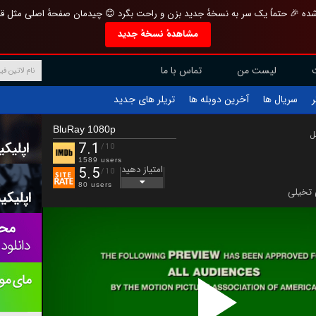
تازه و منحصر به فرد بازطراحی شده 🎉 حتماً یک سر به نسخهٔ جدید بزن و راحت بگرد 
مشاهدهٔ نسخهٔ جدید
تماس با ما
لیست من
تریلر های جدید
آخرین دوبله ها
سریال ها
ف
BluRay 1080p
ب
7.1
/10
1589 users
امتیاز دهید
5.5
/10
80 users
علمی ت