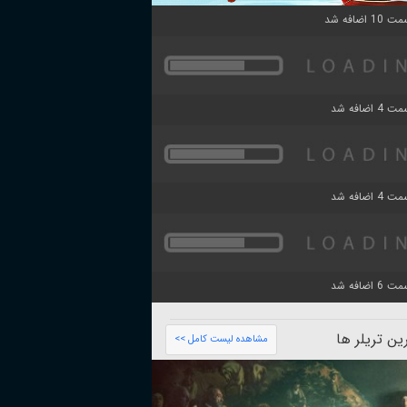
ن تریلر ها
مشاهده لیست کامل >>