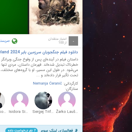
ay
deo
امتیاز منتقدان
صربستا
-
از 100
دانلود فیلم جنگجویان سرزمین بایر Warriors of the Wasteland 2024 با دوبله فارسی
داستان فیلم در آینده‌ای پس از وقوع جنگی ویرانگر ج
خطرناک تبدیل شده‌اند. قهرمان داستان، مردی تنها 
می‌شود. در طول این مسیر، او با گروه‌های مختلف،
تحت تأثیر قرار داده‌اند و ...
کارگردانی:
Nemanja Ćeranić
ستارگان:
Milos Bikovic
Isidora Simijonović
Sergej Trifunovic
Žarko Laušević
📡 فعالسازی لینک سوم
7 نفر درخواست داده