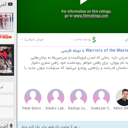
Pl
آخری
Vi
ن
-
-
بودجه ساخت:
فروش (جهانی):
ریان دارد؛ زمانی که تمدن فروپاشیده و سرزمین‌ها به بیابان‌هایی
به نام یووان، برای یافتن خواهر ربوده‌شده خود راهی سفری دشوار
 دشمنان قدرتمند و رازهایی روبه‌رو می‌شود که سرنوشت جهان جدید را
لی
Petar Bencina
Slavko Labovic
Radoje Cupic
Svetozar Cvetković
آخرین
، هر 2 ساعت یک فیلم برای یک کاربر ویژه