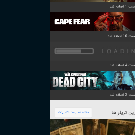
ن تریلر ها
مشاهده لیست کامل >>