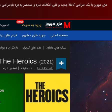
 چیدمان صفحهٔ اصلی مثل قبل مانده تا گم نشوی ، و اگر ظاهر تازه‌تری می‌خواهی
new
عضویت
ورود به سایت
یلم های برتر
چهره های مشهور
صفحه اصلی
ازیگران و عوامل
نقد های کاربران
لینک های دانلود
The Heroics
(2021)
درام
,
کمدی
99 دقیقه
Not Rated