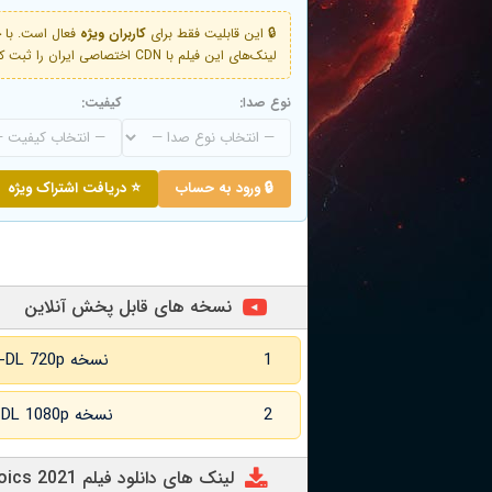
🔒 این قابلیت فقط برای
کاربران ویژه
لینک‌های این فیلم با CDN اختصاصی ایران را ثبت کنید و دقایقی بعد به لینک سوم آن دسترسی خواهید داشت
نوع صدا:
کیفیت:
🔒 ورود به حساب
⭐ دریافت اشتراک ویژه
نسخه های قابل پخش آنلاین
1
نسخه WEB-DL 720p زبان اصلی
2
نسخه WEB-DL 1080p زبان اصلی
لینک های دانلود فیلم The Heroics 2021