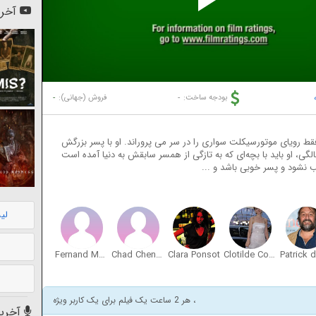
Pl
آخری
Vi
-
-
بودجه ساخت:
فروش (جهانی):
 رویای موتورسیکلت سواری را در سر می پروراند. او با پسر بزرگش
گی، او باید با بچه‌ای که به تازگی از همسر سابقش به دنیا آمده است
ب نشود و پسر خوبی باشد و ...
لی
Fernand Mona
Chad Chenouga
Clara Ponsot
Clotilde Courau
، هر 2 ساعت یک فیلم برای یک کاربر ویژه
آخرین