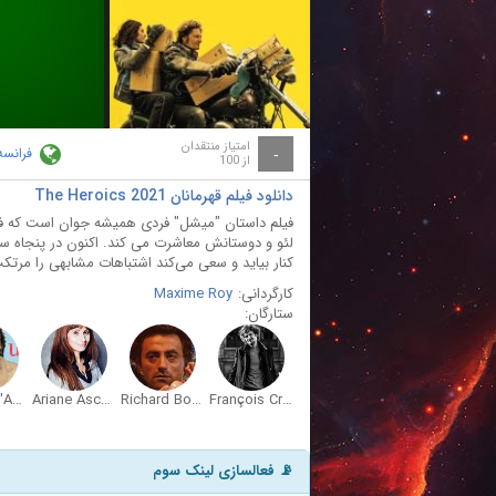
ay
deo
امتیاز منتقدان
فرانسه
-
از 100
دانلود فیلم قهرمانان The Heroics 2021
فیلم داستان "میشل" فردی همیشه جوان است که فقط
لئو و دوستانش معاشرت می کند. اکنون در پنجاه سال
کنار بیاید و سعی می‌کند اشتباهات مشابهی را مرتک
کارگردانی:
Maxime Roy
ستارگان:
Patrick d'Assumçao
Ariane Ascaride
Richard Bohringer
François Creton
📡 فعالسازی لینک سوم