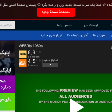
تازه و منحصر به فرد بازطراحی شده 🎉 حتماً یک سر به نسخهٔ جدید بزن و راحت بگرد 
مشاهدهٔ نسخهٔ جدید
تماس با ما
لیست من
تریلر های جدید
آخرین دوبله ها
سریال ها
ف
WEBRip 1080p
ب
6.3
/10
63 users
امتیاز دهید
4.5
/10
2 users