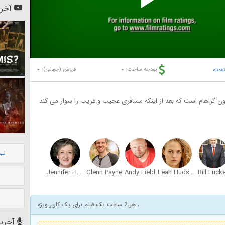
Pl
آخری
Vi
تحده
-
-
بودجه ساخت:
فروش (جهانی):
رسون گراهام است که بعد از اینکه مسافری عجیب و غریب را سوار می کند
لی
Jennifer Hamilton Collins
Glenn Payne
Andy Field
Leah Hudspeth
Bill Lucke
، هر 2 ساعت یک فیلم برای یک کاربر ویژه
آخرین