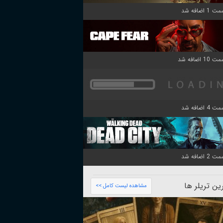
ن تریلر ها
مشاهده لیست کامل >>