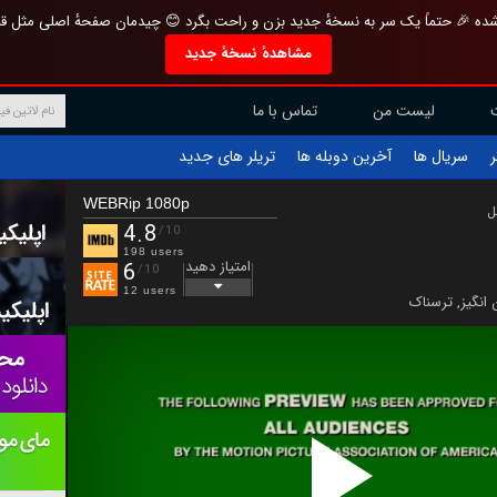
تازه و منحصر به فرد بازطراحی شده 🎉 حتماً یک سر به نسخهٔ جدید بزن و راحت بگرد 
مشاهدهٔ نسخهٔ جدید
تماس با ما
لیست من
تریلر های جدید
آخرین دوبله ها
سریال ها
ف
WEBRip 1080p
ب
4.8
/10
198 users
امتیاز دهید
6
/10
12 users
ترسناک
,
هیجان