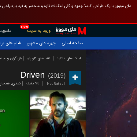
 چیدمان صفحهٔ اصلی مثل قبل مانده تا گم نشوی ، و اگر ظاهر تازه‌تری می‌خواهی
new
عضویت
ورود به سایت
یلم های برتر
چهره های مشهور
صفحه اصلی
ازیگران و عوامل
نقد های کاربران
لینک های دانلود
Driven
(2019)
 انگیز
,
کمدی
90 دقیقه
Not Rated