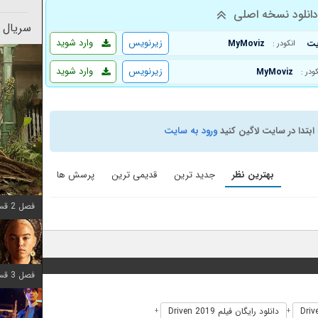
انلود نسخه اصلی
سریال 
زیرنویس
وارد شوید
MyMoviz
انکودر :
زیرنویس
وارد شوید
MyMoviz
کودر :
ابتدا در سایت لاگین کنید
ورود به سایت
بهترین نظر
جدید ترین
قدیمی ترین
پرسش ها
فصل 2 قسمت 7 اضافه شد
فصل 3 قسمت 7 اضافه شد
دانلود رایگان فیلم Driven 2019
+
+