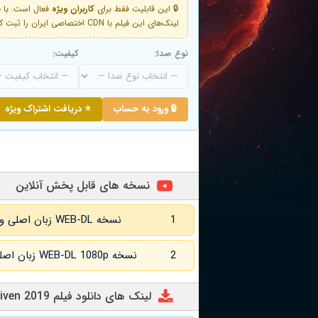
🔒 این قابلیت فقط برای
کاربران ویژه
لینک‌های این فیلم با CDN اختصاصی ایران را ثبت کنید و دقایقی بعد به لینک سوم آن دسترسی خواهید داشت
نوع صدا:
کیفیت:
🔒 ورود به حساب
⭐ دریافت اشتراک ویژه
نسخه های قابل پخش آنلاین
1
نسخه WEB-DL زبان اصلی و
2
نسخه WEB-DL 1080p زبان اصلی و
لینک های دانلود فیلم Driven 2019