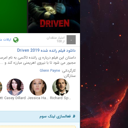
ay
deo
امتیاز منتقدان
ایالات م
-
از 100
دانلود فیلم رانده شده Driven 2019
داستان این فیلم درباره ی راننده تاکسی به نام ام
مجبور می شود تا با نیروی اهریمنی مبارزه کند و ...
کارگردانی:
Glenn Payne
ستارگان:
tt
Casey Dillard
Jessica Harthcock
Richard Speight Jr.
📡 فعالسازی لینک سوم