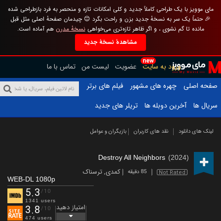
مای موویز با یک طراحی کاملاً جدید و کلی امکانات تازه و منحصر به فرد بازطراحی شده
🎉 حتماً یک سر به نسخهٔ جدید بزن و راحت بگرد 😊 چیدمان صفحهٔ اصلی مثل قبل
مانده تا گم نشوی ، و اگر ظاهر تازه‌تری می‌خواهی
نسخهٔ مدرن
هم آماده است.
مشاهدهٔ نسخهٔ جدید
new
ورود به سایت
عضویت
لیست من
تماس با ما
صفحه اصلی
چهره های مشهور
فیلم های برتر
سریال ها
آخرین دوبله ها
تریلر های جدید
لینک های دانلود
نقد های کاربران
بازیگران و عوامل
Destroy All Neighbors
(2024)
کمدی
,
ترسناک
85 دقیقه
Not Rated
WEB-DL 1080p
5.3
/10
1341 users
امتیاز دهید
3.8
/10
474 users