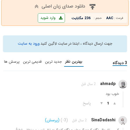
دانلود صدای زبان اصلی
وارد شوید
AAC
236 مگابایت
فرمت :
حجم :
جهت ارسال دیدگاه ، ابتدا در سایت لاگین کنید
ورود به سایت
بهترین نظر
جدید ترین
قدیمی ترین
پرسش ها
3 دیدگاه
ahmadp
2 سال قبل
خوب بود
▲
▼
پاسخ
1
SinaDadashi
(-3)
(پرسش)
2 سال قبل