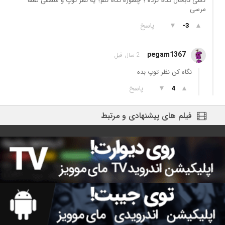
کسی تابحال نگاه کرده ؟ چطوره نگاه کنم؟ یه نظر توپ و منطقی لطفاً
مرسی
▲
▼
پاسخ
-3
pegam1367
2 سال قبل
نگاه کن نظر توپ بده
▲
▼
پاسخ
4
فیلم های پیشنهادی و مرتبط