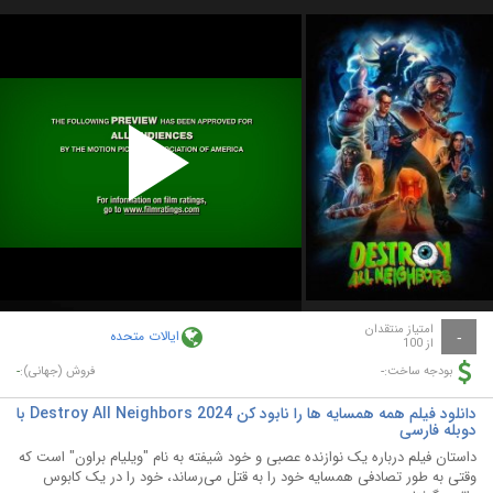
Play
Video
امتیاز منتقدان
ایالات متحده
-
از 100
-
-
بودجه ساخت:
فروش (جهانی):
دانلود فیلم همه همسایه ها را نابود کن Destroy All Neighbors 2024 با
دوبله فارسی
داستان فیلم درباره یک نوازنده عصبی و خود شیفته به نام "ویلیام براون" است که
وقتی به طور تصادفی همسایه خود را به قتل می‌رساند، خود را در یک کابوس