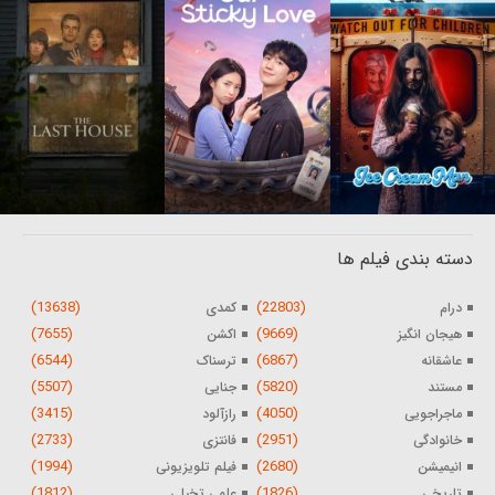
دسته بندی فیلم ها
(13638)
(22803)
درام
کمدی
(7655)
(9669)
هیجان انگیز
اکشن
(6544)
(6867)
عاشقانه
ترسناک
(5507)
(5820)
مستند
جنایی
(3415)
(4050)
ماجراجویی
رازآلود
(2733)
(2951)
خانوادگی
فانتزی
(1994)
(2680)
انیمیشن
فیلم تلویزیونی
(1812)
(1826)
تاریخی
علمی تخیلی