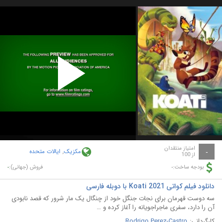
Play
Video
امتیاز منتقدان
مکزیک
,
ایالات متحده
-
از 100
-
-
بودجه ساخت:
فروش (جهانی):
دانلود فیلم کواتی Koati 2021 با دوبله فارسی
سه دوست قهرمان برای نجات جنگل خود از چنگال یک مار شرور که قصد نابودی
آن را دارد، سفری ماجراجویانه را آغاز کرده و …
کارگردانی:
Rodrigo Perez-Castro