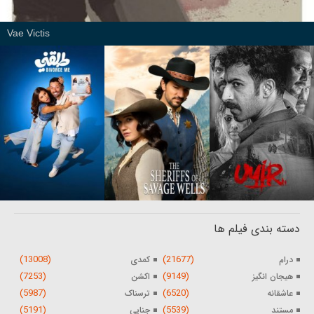
Vae Victis
دسته بندی فیلم ها
(13008)
(21677)
درام
کمدی
(7253)
(9149)
هیجان انگیز
اکشن
(5987)
(6520)
عاشقانه
ترسناک
(5191)
(5539)
مستند
جنایی