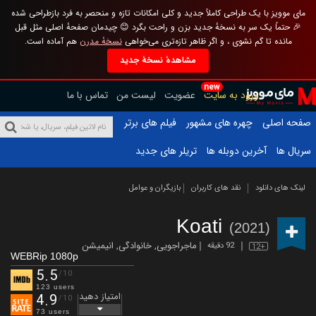
مای موویز با یک طراحی کاملاً جدید و کلی امکانات تازه و منحصر به فرد بازطراحی شده
🎉 حتماً یک سر به نسخهٔ جدید بزن و راحت بگرد 😊 چیدمان صفحهٔ اصلی مثل قبل
مانده تا گم نشوی ، و اگر ظاهر تازه‌تری می‌خواهی
نسخهٔ مدرن
هم آماده است.
مشاهدهٔ نسخهٔ جدید
new
ورود به سایت
عضویت
لیست من
تماس با ما
صفحه اصلی
چهره های مشهور
فیلم های برتر
سریال ها
آخرین دوبله ها
تریلر های جدید
لینک های دانلود
نقد های کاربران
بازیگران و عوامل
Koati
(2021)
ماجراجویی
,
خانوادگی
,
انیمیشن
92 دقیقه
12+
WEBRip 1080p
5.5
/10
123 users
امتیاز دهید
4.9
/10
73 users