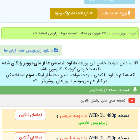
🔒 ورود به حساب
⭐ دریافت اشتراک ویژه
آخرین بروزرسانی در ۲۷ فروردین ۱۴۰۱ ، نسخه دوبله پارسی اضافه شد
دانلود زیرنویس همه زبان ها
🎁 به دلیل شرایط خاص این روزها،
دانلود انیمیشن‌ها از مای‌موویز رایگان شده
تا یه دلخوشی کوچیک کنارمون باشه
اگه هنگام دانلود با کندی سرعت مواجه شدی، حتماً از
لینک سوم
استفاده کن.
در کنار هم می‌مونیم تا روزهای روشن‌تر… 🌱
همراه با نسخه دوبله فارسی
نسخه های قابل پخش آنلاین
تماشای آنلاین
نسخه WEB-DL 480p
با دوبله فارسی
و
زیرنویس فارسی
تماشای آنلاین
نسخه WEB-DL 720p
با دوبله فارسی
و